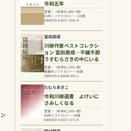
令和五年
ま
定価：（本体
¥
1,000
＋税）
A5判・ソフトカバー・138頁
ISBN978-4-8237-1091-9
富田房成
川柳作家ベストコレクシ
ョン 富田房成―不離不即
うすむらさきの中にいる
定価：（本体
¥
1,200
＋税）
新書判ソフトカバー・96頁
ISBN978-4-86044-951-3
たむらあきこ
令和川柳選書 よけいに
さみしくなる
定価：（本体
¥
1,200
＋税）
メン
B6判ソフトカバー・96頁
ISBN978-4-8237-1171-8