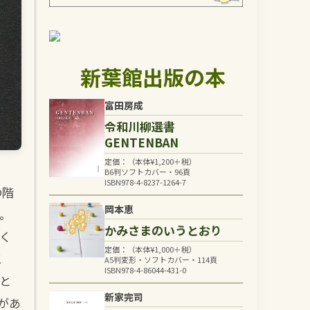
新葉館出版の本
富田房成
令和川柳選書
GENTENBAN
定価：（本体
¥
1,200
＋税）
B6判ソフトカバー・96頁
ISBN978-4-8237-1264-7
の階
岡本恵
。
かみさまのいうとおり
く
定価：（本体
¥
1,000
＋税）
こ
A5判変形・ソフトカバー・114頁
ISBN978-4-86044-431-0
と
新家完司
があ