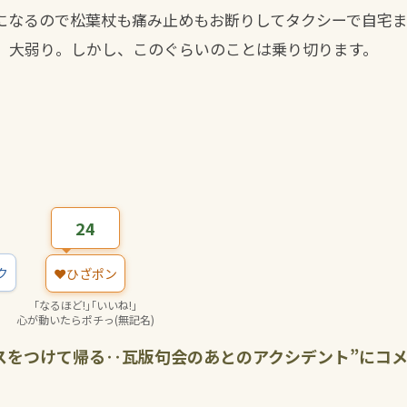
になるので松葉杖も痛み止めもお断りしてタクシーで自宅
、大弱り。しかし、このぐらいのことは乗り切ります。
24
ク
❤️
ひざポン
｢なるほど!｣｢いいね!｣
心が動いたらポチっ(無記名)
スをつけて帰る‥瓦版句会のあとのアクシデント
”にコ