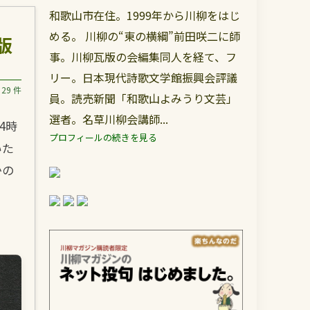
和歌山市在住。1999年から川柳をはじ
める。 川柳の“東の横綱”前田咲二に師
版
事。川柳瓦版の会編集同人を経て、フ
リー。日本現代詩歌文学館振興会評議
29 件
員。読売新聞「和歌山よみうり文芸」
選者。名草川柳会講師...
4時
プロフィールの続きを見る
いた
かの