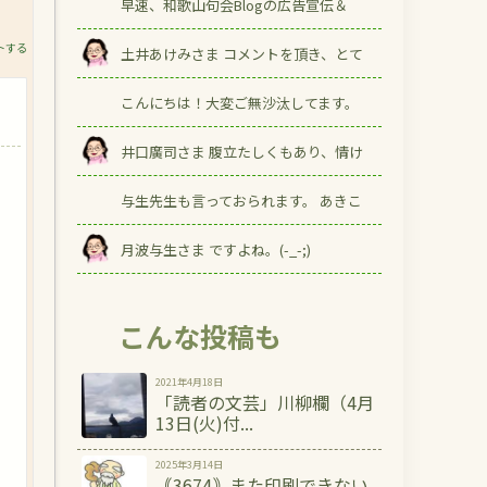
早速、和歌山句会Blogの広告宣伝＆
トする
土井あけみさま コメントを頂き、とて
こんにちは！大変ご無沙汰してます。
井口廣司さま 腹立たしくもあり、情け
与生先生も言っておられます。 あきこ
月波与生さま ですよね。(-_-;)
こんな投稿も
2021年4月18日
「読者の文芸」川柳欄（4月
13日(火)付...
2025年3月14日
｟3674｠また印刷できない