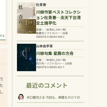
杜青春
川柳作家ベストコレクシ
ョン杜青春―炎天下台湾
全土焼芋化
定価：（本体
¥
1,200
＋税）
新書判ソフトカバー・96頁
する
ISBN978-4-86044-948-3
山本由宇呆
川柳句集 星屑の方舟
定価：（本体
¥
1,200
＋税）
四六判・ソフトカバー・186頁
ISBN978-4-86044-461-7
行
最近のコメント
た
し
井口廣司さま 今回も、時間をかけての