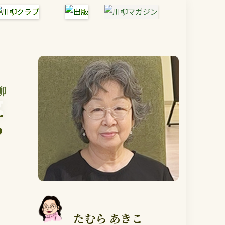
柳
g
g
たむら あきこ