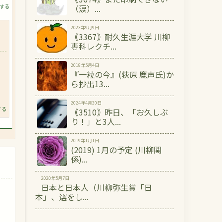
する
（涙）...
2023年9月9日
｟3367｠耐久生涯大学 川柳
専科レクチ...
2018年5月4日
『一粒の今』(荻原 鹿声氏)か
ら抄出13...
2024年4月30日
する
｟3510｠昨日、「お久しぶ
り！」と3人...
2019年1月1日
(2019) 1月の予定 (川柳関
係)...
2020年5月7日
日本と日本人（川柳弥生賞「日
本」、選をし...