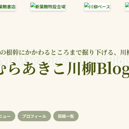
の根幹にかかわるところまで掘り下げる、川
yu Magazine Senryu Blo
むらあきこ川柳Blo
ニュー
プロフィール
投稿
一覧