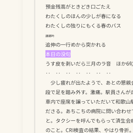
預金残高がときどき口ごたえ
わたくしのほんの少しが春になる
わたくしの独りにもくる春のバス
課題吟
追伸の一行めから突かれる
本日の没句
うす皮を剥いだら三月のラ音 ほか6
‥ ‥ ‥ ‥ ‥ ‥ ‥
少し疲れが出たようで、あとの懇親
段で足を踏み外す。激痛。駅員さんが
車内で座席を譲っていただいて和歌山
ださる。あちこちの病院に問い合わせ
と。タクシーを呼んでもらって済生会
のこと。CRI検査の結果、やはり骨