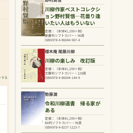
野村賢悟
川柳作家ベストコレクシ
ョン野村賢悟―花曇り逢
いたい人はもういない
定価：（本体
¥
1,200
＋税）
新書判ソフトカバー・96頁
ISBN978-4-86044-967-4
櫻木庵 尾藤川柳
川柳の楽しみ 改訂版
定価：（本体
¥
1,200
＋税）
文庫判ソフトカバー・128頁
トする
ISBN978-4-86044-144-9
勢藤潤
令和川柳選書 帰る家が
ある
定価：（本体
¥
1,200
＋税）
B6判ソフトカバー・96頁
ISBN978-4-8237-1123-7