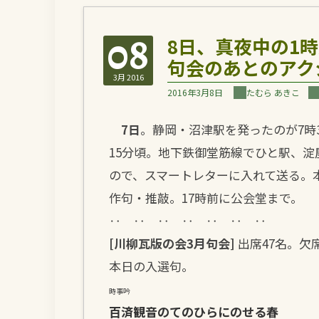
08
8日、真夜中の1
句会のあとのアク
3月 2016
2016年3月8日
たむら あきこ
7日
。静岡・沼津駅を発ったのが7時
15分頃。地下鉄御堂筋線でひと駅、
ので、スマートレターに入れて送る。
作句・推敲。17時前に公会堂まで。
‥ ‥ ‥ ‥ ‥ ‥ ‥
[川柳瓦版の会3月句会]
出席47名。欠席
本日の入選句。
時事吟
百済観音のてのひらにのせる春