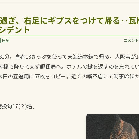
時過ぎ、右足にギブスをつけて帰る‥瓦
シデント
日記
コメント 
31分。青春18きっぷを使って東海道本線で帰る。大阪着が1
淀屋橋で降りてまず郵便局へ。ホテルの鍵を返すのを忘れて
本日の互選用に57枚をコピー。近くの喫茶店にて時事吟ほ
投句17(？)名。