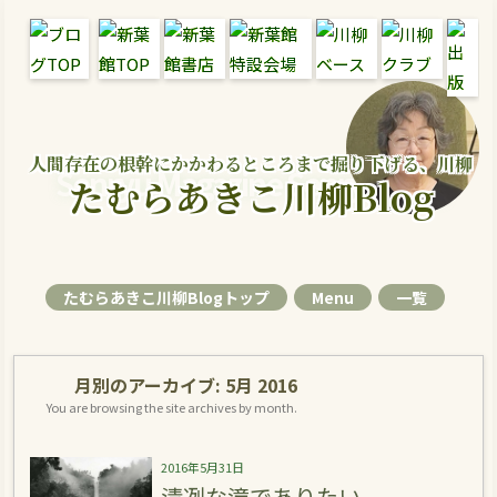
人間存在の根幹にかかわるところまで掘り下げる、川柳
Senryu Magazine Senryu Blog
たむらあきこ川柳Blog
たむらあきこ川柳Blogトップ
Menu
一覧
月別のアーカイブ:
5月 2016
You are browsing the site archives by month.
2016年5月31日
清冽な滝でありたい