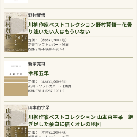
野村賢悟
川柳作家ベストコレクション野村賢悟―花曇
り逢いたい人はもういない
定価：（本体
¥
1,200
＋税）
新書判ソフトカバー・96頁
ISBN978-4-86044-967-4
新家完司
令和五年
定価：（本体
¥
1,000
＋税）
A5判・ソフトカバー・138頁
ISBN978-4-8237-1091-9
山本由宇呆
川柳作家ベストコレクション 山本由宇呆―継
ぎ足した余白に描くオレの地図
定価：（本体
¥
1,200
＋税）
新書判ソフトカバー・96頁