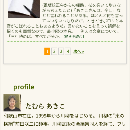
(瓦版校正会からの帰路、杖を突いて歩きな
がら考えたこと)「あきこさんは、辛口」な
どと言われることがある。ほとんど何も言っ
てはいないつもりだが、ときどきポロリと本
音がこぼれることもあるようだ。言いたいことを言って誤解を
招くのも面倒なので、最小限の本音。 例えば文章について。
「三行読めば、すべてが分か...
【続きを読む】
1
2
3
4
次へ »
profile
たむら あきこ
和歌山市在住。1999年から川柳をはじめる。 川柳の“東の
横綱”前田咲二に師事。川柳瓦版の会編集同人を経て、フリ