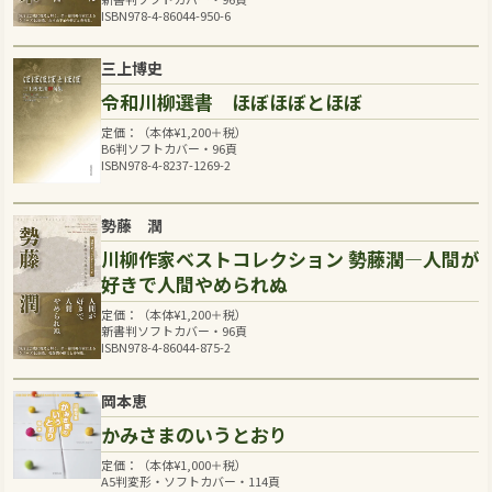
ISBN978-4-86044-950-6
三上博史
令和川柳選書 ほぼほぼとほぼ
定価：（本体
¥
1,200
＋税）
B6判ソフトカバー・96頁
ISBN978-4-8237-1269-2
勢藤 潤
川柳作家ベストコレクション 勢藤潤―人間が
好きで人間やめられぬ
定価：（本体
¥
1,200
＋税）
新書判ソフトカバー・96頁
ISBN978-4-86044-875-2
岡本恵
かみさまのいうとおり
定価：（本体
¥
1,000
＋税）
A5判変形・ソフトカバー・114頁