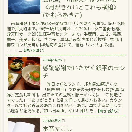
《月がきれいとこれも横槍》
(たむらあきこ)
南海和歌山市駅7時48分発特急サザンで新今宮まで。紀州路快
速で弁天町まで。9時半頃弁天町オーク200オーク二番街七階、
弁天町オーク200生涯学習センターまで。半蔵門、三成、義泰、
廣子、美子、和代、さと子、卓ほかみなさまとご挨拶。本日川
柳ワゴン弁天町(川柳短句の会)にて、宿題「ふっと」の選。
‥ ‥...
【続きを読む】
2016年5月25日
感謝感謝でいただく銀平のラン
チ
昨日は姉とランチ。JR和歌山駅近くの
「魚匠 銀平」で格安の美味を楽しむ(写真:海
鮮丼定食1,080円。出来たての豆腐と豚汁がつく)。「ご馳走さ
までした」「ありがとう」と礼を言って帰る方も多い。カウン
ター席で姉と近況のあれこれを語る。あと、車で実家に回って
仏壇などを清める。姉は日本画、私は川柳とそ...
【続きを読む】
2016年5月23日
本音すこし