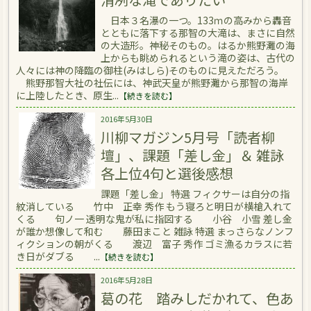
日本３名瀑の一つ。133ｍの高みから轟音
とともに落下する那智の大滝は、まさに自然
の大造形。神秘そのもの。はるか熊野灘の海
上からも眺められるという滝の姿は、古代の
人々には神の降臨の御柱(みはしら)そのものに見えただろう。
熊野那智大社の社伝には、神武天皇が熊野灘から那智の海岸
に上陸したとき、原生...
【続きを読む】
2016年5月30日
川柳マガジン5月号「読者柳
壇」、課題「差し金」＆ 雑詠
各上位4句と選後感想
課題「差し金」 特選 フィクサーは自分の指
紋消している 竹中 正幸 秀作 もう寝ろと明日が横槍入れて
くる 句ノ一 透明な鬼が私に指図する 小谷 小雪 差し金
が誰か想像して和む 藤田まこと 雑詠 特選 まっさらなノンフ
ィクションの朝がくる 渡辺 富子 秀作 ゴミ漁るカラスに若
き日がダブる ...
【続きを読む】
2016年5月28日
葛の花 踏みしだかれて、色あ