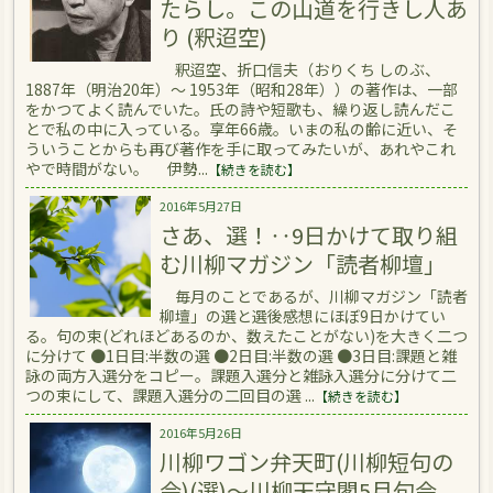
たらし。この山道を行きし人あ
り (釈迢空)
釈迢空、折口信夫（おりくち しのぶ、
1887年（明治20年）～ 1953年（昭和28年））の著作は、一部
をかつてよく読んでいた。氏の詩や短歌も、繰り返し読んだこ
とで私の中に入っている。享年66歳。いまの私の齢に近い、そ
ういうことからも再び著作を手に取ってみたいが、あれやこれ
やで時間がない。 伊勢...
【続きを読む】
2016年5月27日
さあ、選！‥9日かけて取り組
む川柳マガジン「読者柳壇」
毎月のことであるが、川柳マガジン「読者
柳壇」の選と選後感想にほぼ9日かけてい
る。句の束(どれほどあるのか、数えたことがない)を大きく二つ
に分けて ●1日目:半数の選 ●2日目:半数の選 ●3日目:課題と雑
詠の両方入選分をコピー。課題入選分と雑詠入選分に分けて二
つの束にして、課題入選分の二回目の選 ...
【続きを読む】
2016年5月26日
川柳ワゴン弁天町(川柳短句の
会)(選)～川柳天守閣5月句会