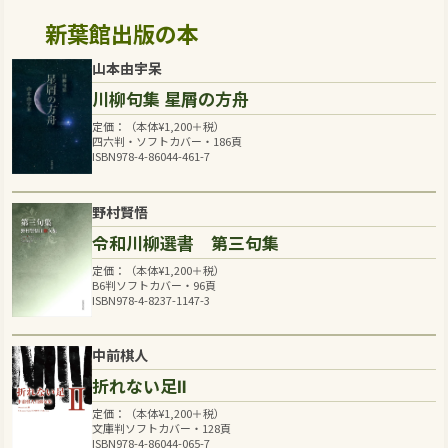
新葉館出版の本
山本由宇呆
川柳句集 星屑の方舟
定価：（本体
¥
1,200
＋税）
四六判・ソフトカバー・186頁
ISBN978-4-86044-461-7
野村賢悟
令和川柳選書 第三句集
定価：（本体
¥
1,200
＋税）
B6判ソフトカバー・96頁
ISBN978-4-8237-1147-3
中前棋人
折れない足Ⅱ
定価：（本体
¥
1,200
＋税）
文庫判ソフトカバー・128頁
ISBN978-4-86044-065-7