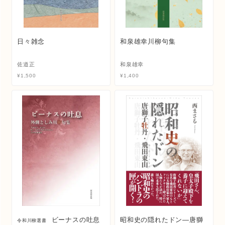
日々雑念
和泉雄幸川柳句集
佐道正
和泉雄幸
¥
1,500
¥
1,400
ビーナスの吐息
昭和史の隠れたドン―唐獅
令和川柳選書