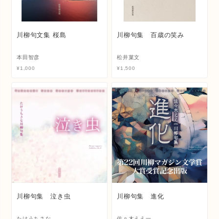
川柳句文集 桜島
川柳句集 百歳の笑み
本田智彦
松井菓文
¥
1,000
¥
1,500
川柳句集 泣き虫
川柳句集 進化
たけうちさな
佐々木ええ一