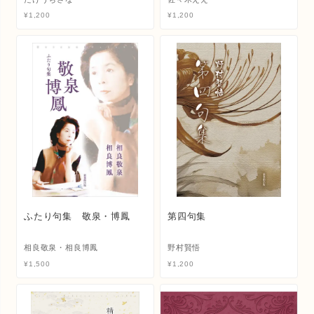
¥
1,200
¥
1,200
ふたり句集 敬泉・博鳳
第四句集
相良敬泉・相良博鳳
野村賢悟
¥
1,500
¥
1,200