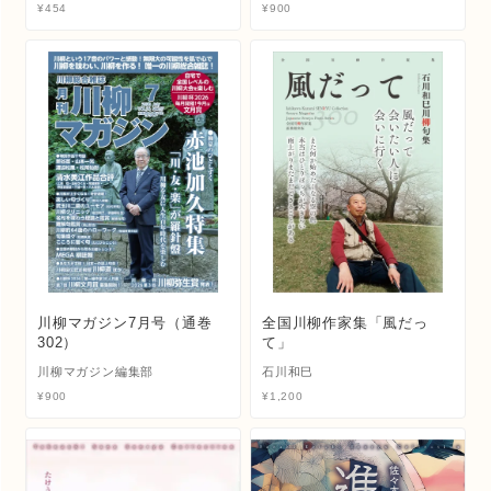
¥
454
¥
900
川柳マガジン7月号（通巻
全国川柳作家集「風だっ
302）
て」
川柳マガジン編集部
石川和巳
¥
900
¥
1,200