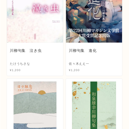
川柳句集 泣き虫
川柳句集 進化
たけうちさな
佐々木ええ一
¥
1,200
¥
1,200