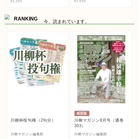
¥
1,200
¥
1,500
RANKING
今、読まれています。
紙面版
川柳杯投句権（2句分）
川柳マガジン8月号（通巻
303）
川柳マガジン編集部
川柳マガジン編集部