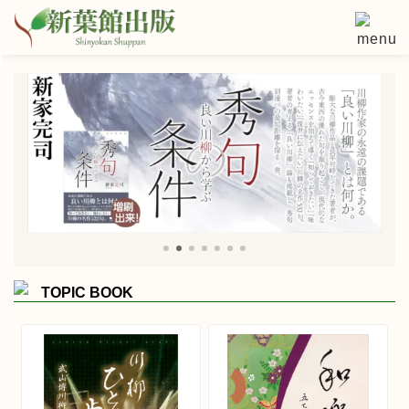
コ
ン
テ
ン
ツ
へ
ス
キ
ッ
プ
TOPIC BOOK