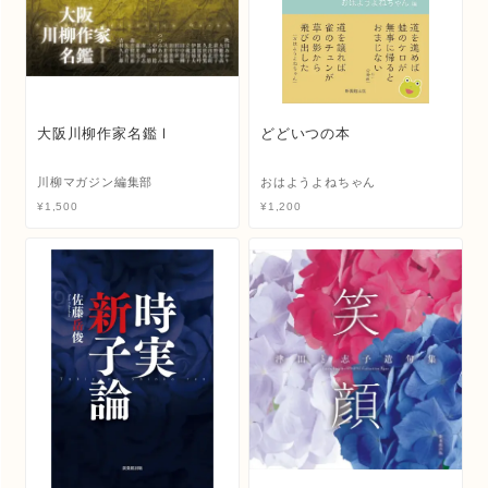
大阪川柳作家名鑑Ⅰ
どどいつの本
川柳マガジン編集部
おはようよねちゃん
¥
1,500
¥
1,200