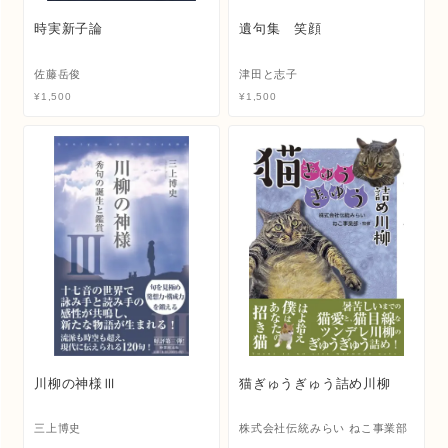
時実新子論
遺句集 笑顔
佐藤岳俊
津田と志子
¥
1,500
¥
1,500
川柳の神様Ⅲ
猫ぎゅうぎゅう詰め川柳
三上博史
株式会社伝統みらい ねこ事業部