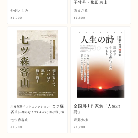
子牡丹・飛田東山
外側としみ
西まさる
¥
1,200
¥
1,500
七ツ森
全国川柳作家集「人生の
川柳作家ベストコレクション
客山
詩」
―知らなくていいねと風が通り過
ぎ
七ツ森客山
齊藤大柳
¥
1,200
¥
1,200