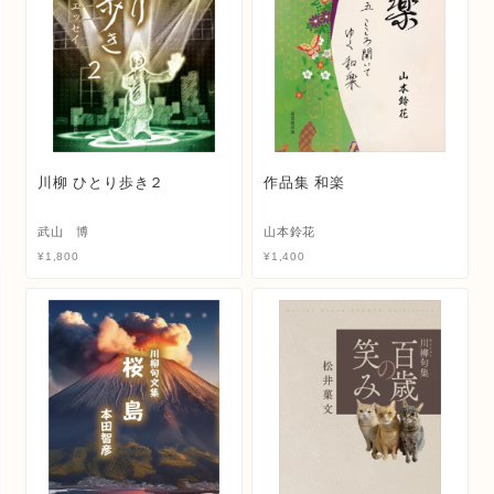
川柳 ひとり歩き２
作品集 和楽
武山 博
山本鈴花
¥
1,800
¥
1,400