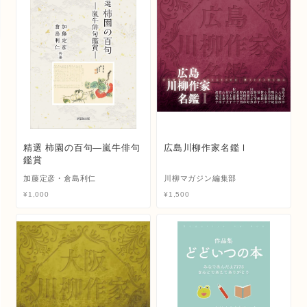
精選 柿園の百句―嵐牛俳句
広島川柳作家名鑑Ⅰ
鑑賞
加藤定彦・倉島利仁
川柳マガジン編集部
¥
1,000
¥
1,500