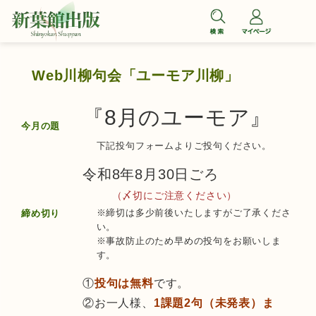
コ
ン
テ
ン
Web川柳句会「ユーモア川柳」
ツ
へ
『8月のユーモア』
今月の題
ス
下記投句フォームよりご投句ください。
キ
ッ
令和8年8月30日ごろ
プ
（〆切にご注意ください）
※締切は多少前後いたしますがご了承くださ
締め切り
い。
※事故防止のため早めの投句をお願いしま
す。
①
投句は無料
です。
②お一人様、
1課題2句（未発表）ま