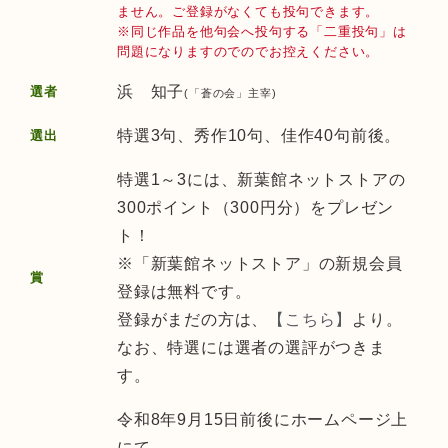
ません。ご登録がなくても投句できます。
※同じ作品を他句会へ投句する「二重投句」は
問題になりますのでのでお控えください。
浜 知子
選者
(「蒼の会」主宰)
特選3句、秀作10句、佳作40句前後。
選出
特選1～3には、新葉館ネットストアの
300ポイント（300円分）をプレゼン
ト！
※「新葉館ネットストア」の新規会員
賞
登録は無料です。
登録がまだの方は、
【こちら】
より。
なお、特選には選者の選評がつきま
す。
令和8年9月15日前後にホームページ上
にて。