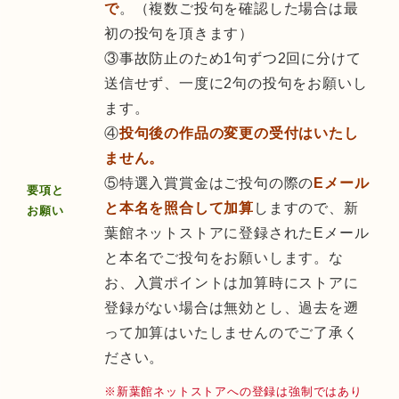
で
。（複数ご投句を確認した場合は最
初の投句を頂きます）
③事故防止のため1句ずつ2回に分けて
送信せず、一度に2句の投句をお願いし
ます。
④
投句後の作品の変更の受付はいたし
ません。
⑤特選入賞賞金はご投句の際の
Eメール
要項と
と本名を照合して加算
しますので、新
お願い
葉館ネットストアに登録されたEメール
と本名でご投句をお願いします。な
お、入賞ポイントは加算時にストアに
登録がない場合は無効とし、過去を遡
って加算はいたしませんのでご了承く
ださい。
※新葉館ネットストアへの登録は強制ではあり