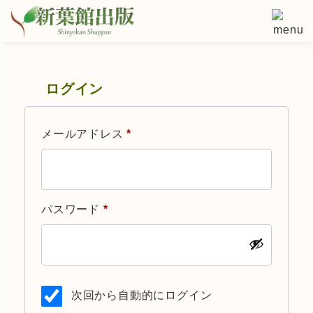
コ
ン
テ
ン
ツ
ログイン
へ
ス
メールアドレス
*
キ
ッ
プ
パスワード
*
次回から自動的にログイン