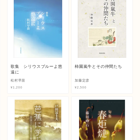
歌集 シリウスブルーよ悠
柿園嵐牛とその仲間たち
遠に
松村早苗
加藤定彦
¥
1,200
¥
2,500