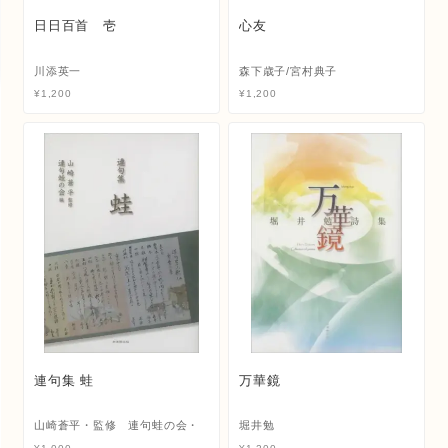
日日百首 壱
心友
川添英一
森下歳子/宮村典子
¥
1,200
¥
1,200
連句集 蛙
万華鏡
山崎蒼平・監修 連句蛙の会・
堀井勉
編