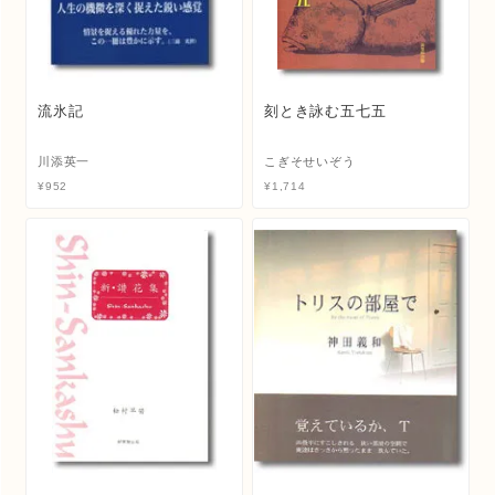
流氷記
刻とき詠む五七五
川添英一
こぎそせいぞう
¥
952
¥
1,714