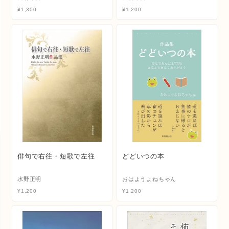
¥
1,300
¥
1,200
俳句で右往・短歌で左往
どどいつの本
水野正明
おはようよねちゃん
¥
1,200
¥
1,200