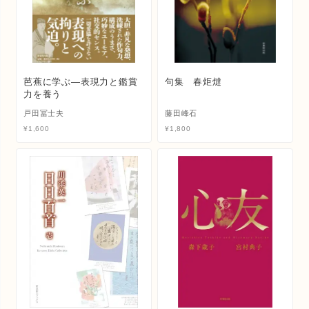
芭蕉に学ぶ―表現力と鑑賞
句集 春炬燵
力を養う
戸田冨士夫
藤田峰石
¥
1,600
¥
1,800