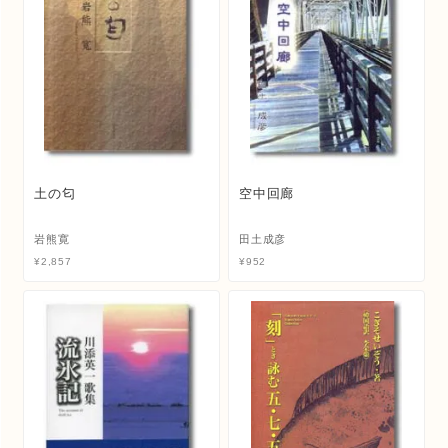
土の匂
空中回廊
岩熊寛
田土成彦
¥
2,857
¥
952