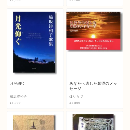
¥
1,000
¥
1,200
月光仰ぐ
あなたへ遺した希望のメッ
セージ
脇坂津和子
ほりちづ
¥
1,000
¥
1,800