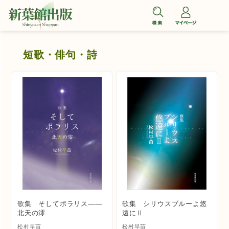
コ
ン
テ
ン
短歌・俳句・詩
ツ
へ
ス
キ
ッ
プ
歌集 そしてポラリス――
歌集 シリウスブルーよ悠
北天の澪
遠にⅡ
松村早苗
松村早苗