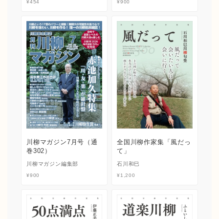
¥
454
¥
900
川柳マガジン7月号（通
全国川柳作家集「風だっ
巻302）
て」
川柳マガジン編集部
石川和巳
¥
900
¥
1,200