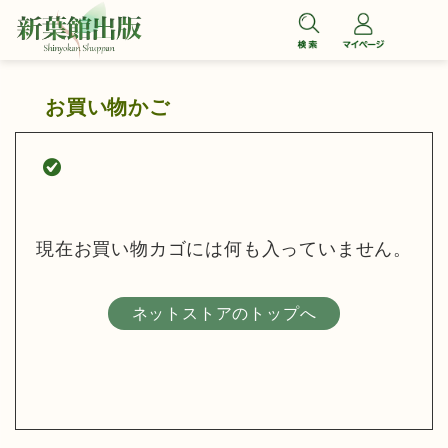
コ
ン
テ
ン
お買い物かご
ツ
へ
ス
キ
ッ
現在お買い物カゴには何も入っていません。
プ
ネットストアのトップへ