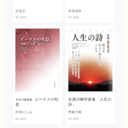
佐道正
和泉雄幸
¥
1,500
¥
1,400
ビーナスの吐
全国川柳作家集「人生の
令和川柳選書
息
詩」
外側としみ
齊藤大柳
¥
1,200
¥
1,200