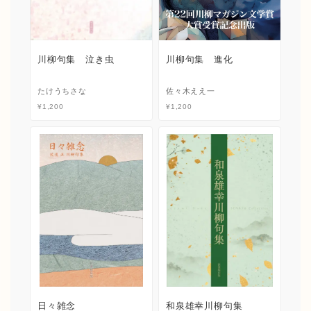
川柳句集 泣き虫
川柳句集 進化
たけうちさな
佐々木ええ一
¥
1,200
¥
1,200
日々雑念
和泉雄幸川柳句集