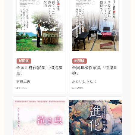
紙面版
紙面版
全国川柳作家集「50点満
全国川柳作家集「道楽川
点」
柳」
伊藤正美
ふといしうたに
¥
1,200
¥
1,200