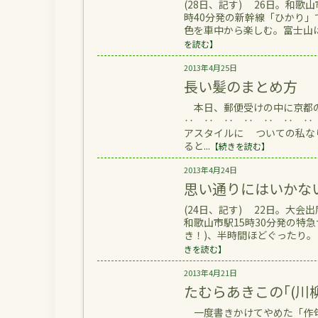
(28日、記す) 26日。和
時40分発の新幹線「ひかり」
色を車中から楽しむ。富士山は
を読む】
2013年4月25日
長い髪のまとめ方
本日、郵便受けの中に京都の
‥ ‥ ‥ ‥ ‥ ‥ ‥
アスタイルに ついての私な
ると...
【続きを読む】
2013年4月24日
思い通りにはいかな
(24日、記す) 22日。
和歌山市駅15時30分発の特
き！)、半時間ほどぐったり。
きを読む】
2013年4月21日
たむらあきこの｢(川柳
一度書きかけてやめた「作句