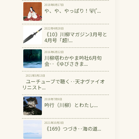
2018年8月17日
や、や、やっぱり！🐻('...
2022年4月28日
｟10｠川柳マガジン3月号と
4月号「超!...
2016年6月12日
川柳塔わかやま吟社6月句
会‥《ゆびさきま...
2021年3月13日
ユーチューブで聴く‥天才ヴァイオ
リニスト...
2018年7月9日
吟行（川柳）とわたし...
2021年10月3日
｟169｠つづき‥海の道...