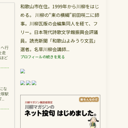
和歌山市在住。1999年から川柳をはじ
める。 川柳の“東の横綱”前田咲二に師
事。川柳瓦版の会編集同人を経て、フ
リー。日本現代詩歌文学館振興会評議
員。読売新聞「和歌山よみうり文芸」
こへ行
選者。名草川柳会講師...
を走
プロフィールの続きを見る
ほど
にな
大塚駅
..