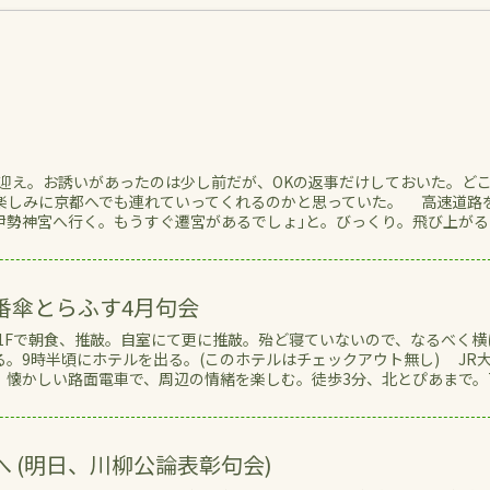
迎え。お誘いがあったのは少し前だが、OKの返事だけしておいた。ど
楽しみに京都へでも連れていってくれるのかと思っていた。 高速道路
｢伊勢神宮へ行く。もうすぐ遷宮があるでしょ｣と。びっくり。飛び上がる
番傘とらふす4月句会
テル1Fで朝食、推敲。自室にて更に推敲。殆ど寝ていないので、なるべく横
。9時半頃にホテルを出る。(このホテルはチェックアウト無し) JR
懐かしい路面電車で、周辺の情緒を楽しむ。徒歩3分、北とぴあまで。7.
 (明日、川柳公論表彰句会)