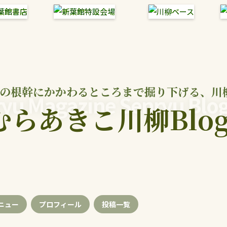
の根幹にかかわるところまで掘り下げる、川
yu Magazine Senryu Blo
むらあきこ川柳Blo
ニュー
プロフィール
投稿
一覧