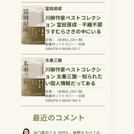
富田房成
川柳作家ベストコレクシ
ョン 富田房成―不離不即
うすむらさきの中にいる
定価：（本体
¥
1,200
＋税）
新書判ソフトカバー・96頁
ISBN978-4-86044-951-3
太秦三猿
川柳作家ベストコレクシ
ョン 太秦三猿―知られた
い個人情報だってある
定価：（本体
¥
1,200
＋税）
新書判ソフトカバー・96頁
ISBN978-4-86044-941-4
最近のコメント
井口廣司さま 今回も、時間をかけての