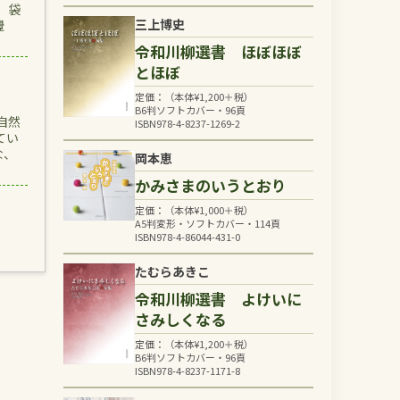
。袋
三上博史
攪
令和川柳選書 ほぼほぼ
とほぼ
定価：（本体
¥
1,200
＋税）
B6判ソフトカバー・96頁
自然
ISBN978-4-8237-1269-2
てい
な、
岡本恵
かみさまのいうとおり
定価：（本体
¥
1,000
＋税）
A5判変形・ソフトカバー・114頁
ISBN978-4-86044-431-0
たむらあきこ
令和川柳選書 よけいに
さみしくなる
定価：（本体
¥
1,200
＋税）
B6判ソフトカバー・96頁
ISBN978-4-8237-1171-8