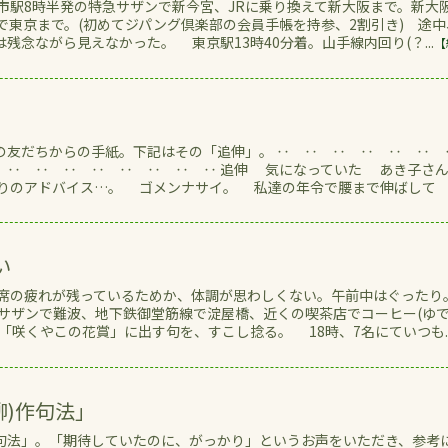
歌山市駅8時半発の特急サザンで新今宮、JRに乗り換えて新大阪まで。新大阪
で東京まで。(初めてジパング倶楽部の会員手帳を持参、2割引き) 途中
残念ながら見えなかった。 東京駅13時40分着。山手線内回り(？...
【
友だちからの手紙。下記はその「追伸」。 ‥ ‥ ‥ ‥ ‥ ‥
 ‥ ‥ ‥ ‥ ‥ ‥ ‥ ‥ 追伸 気になっていた あき子さ
りのアドバイス…。 ゴメンナサイ。 私達の年令で腰まで伸ばして
い
大会出席の疲れが残っているためか、体調が思わしくない。午前中はぐった
急サザンで難波、地下鉄御堂筋線で淀屋橋、近くの喫茶店でコーヒー(ゆ
「咲くやこの花賞」に出す句を、すこし捻る。 18時、7名にていつも..
)作句法｣
法」。「期待していたのに、がっかり」というお声をいただき、参考