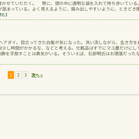
書かせていただく。 常に、頭の中に透明な袋を入れて持ち歩いている
が詰まっている。よく見えるように、掴み出しやすいように、ときどき
読む】
からヘアダイ。目立ってきた白髪が気になった。洗い流しながら、生き方を
は少し時間がかかるな、などと考える。化粧品はすでにマユ墨だけにし
装飾を手放すことは勇気がいる。そういえば、石部明氏はお洒落だった
1
2
3
次へ »