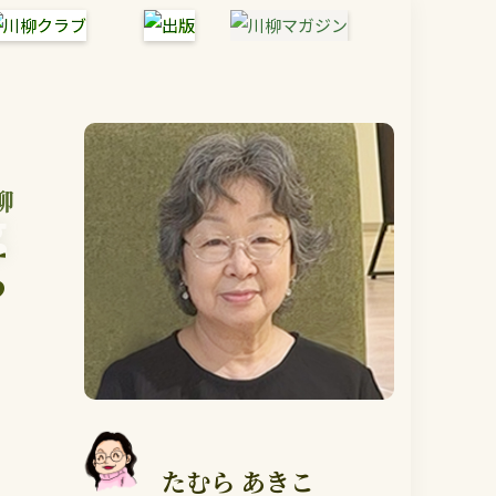
柳
g
g
たむら あきこ