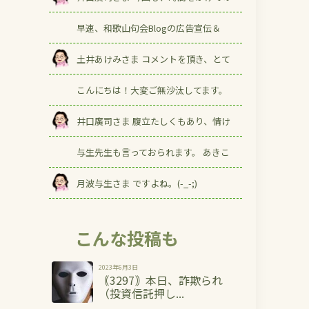
早速、和歌山句会Blogの広告宣伝＆
土井あけみさま コメントを頂き、とて
こんにちは！大変ご無沙汰してます。
井口廣司さま 腹立たしくもあり、情け
与生先生も言っておられます。 あきこ
月波与生さま ですよね。(-_-;)
こんな投稿も
2023年6月3日
｟3297｠本日、詐欺られ
（投資信託押し...