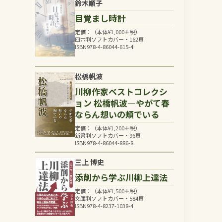
鈴木順子
目覚まし時計
定価：（本体
¥
1,000
＋税）
四六判ソフトカバー・162頁
ISBN978-4-86044-615-4
松橋帆波
川柳作家ベストコレクシ
ョン 松橋帆波―やがて春
ならん想いの頬でいる
定価：（本体
¥
1,200
＋税）
新書判ソフトカバー・96頁
ISBN978-4-86044-886-8
三上 博史
添削から学ぶ川柳上達法
定価：（本体
¥
1,500
＋税）
文庫判ソフトカバー・584頁
ISBN978-4-8237-1038-4