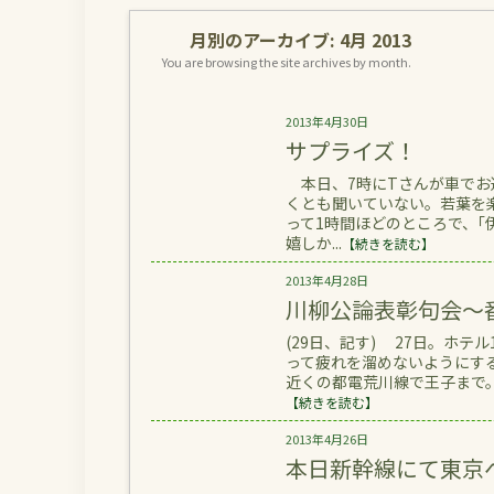
月別のアーカイブ:
4月 2013
You are browsing the site archives by month.
2013年4月30日
サプライズ！
本日、7時にTさんが車でお
くとも聞いていない。若葉を
って1時間ほどのところで、
嬉しか...
【続きを読む】
2013年4月28日
川柳公論表彰句会～
(29日、記す) 27日。ホ
って疲れを溜めないようにする
近くの都電荒川線で王子まで。
【続きを読む】
2013年4月26日
本日新幹線にて東京へ