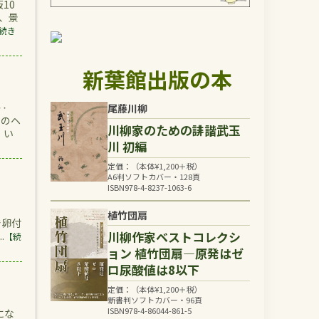
10
、景
続き
新葉館出版の本
 ‥
尾藤川柳
んのヘ
川柳家のための誹諧武玉
 い
川 初編
定価：（本体
¥
1,200
＋税）
A6判ソフトカバー・128頁
ISBN978-4-8237-1063-6
り。
植竹団扇
で卵付
川柳作家ベストコレクシ
.
【続
ョン 植竹団扇―原発はゼ
ロ尿酸値は8以下
定価：（本体
¥
1,200
＋税）
新書判ソフトカバー・96頁
ISBN978-4-86044-861-5
にな