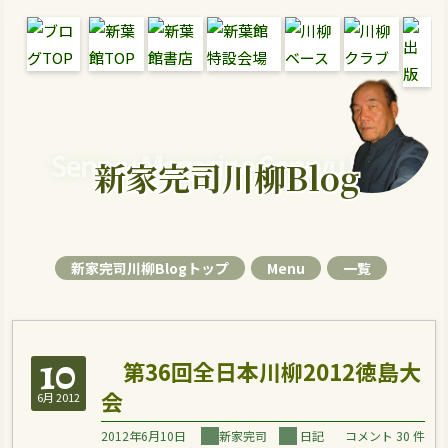
Senryu Magazine Senryu Blog
新家完司川柳Blog
新家完司川柳Blogトップ
Menu
一覧
10
第36回全日本川柳2012徳島大
会
6月 2012
2012年6月10日
新家完司
日記
コメント 30 件