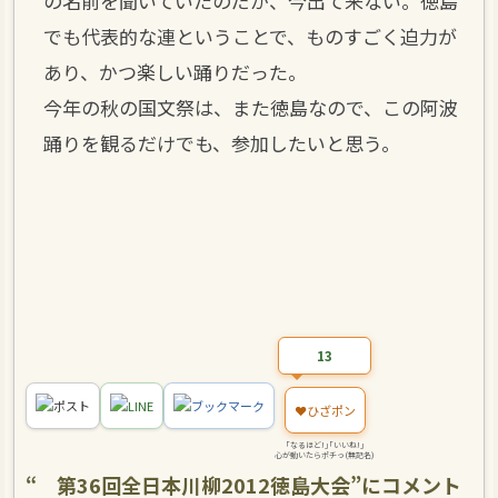
の名前を聞いていたのだが、今出て来ない。徳島
でも代表的な連ということで、ものすごく迫力が
あり、かつ楽しい踊りだった。
今年の秋の国文祭は、また徳島なので、この阿波
踊りを観るだけでも、参加したいと思う。
13
ポスト
LINE
ブックマーク
❤️
ひざポン
｢なるほど!｣｢いいね!｣
心が動いたらポチっ(無記名)
“
第36回全日本川柳2012徳島大会
”にコメント