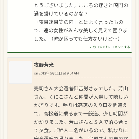
とうございました。こころの疼きと鳴門の
渦を掛けているのかな？
「夜目遠目笠の内」とはよく言ったもの
で、連の女性がみんな美しく見えて困りま
した。（俺が困っても仕方ないけど…）
このコメントにコメントする
牧野芳光
on
2012年6月11日 at 9:04 AM
:
完司さん大会選者御苦労さまでした。芳山
さん、くにこさんと仲間が入選して嬉しい
かぎりです。帰りは高速の入り口を間違え
て、高松道に乗るまで一般道、少し時間が
かかりました。芳山さんとＳＡで落ち合っ
て夕食。ご婦人二名がいるので、私なりに
安全運転で帰りました。完司さんの車のマ