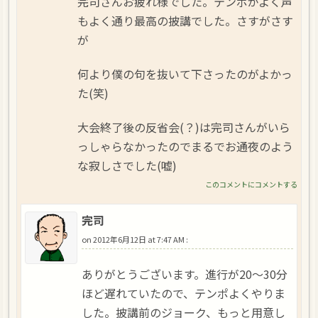
完司さんお疲れ様でした。テンポがよく声
もよく通り最高の披講でした。さすがさす
が
何より僕の句を抜いて下さったのがよかっ
た(笑)
大会終了後の反省会(？)は完司さんがいら
っしゃらなかったのでまるでお通夜のよう
な寂しさでした(嘘)
このコメントにコメントする
完司
on
2012年6月12日 at 7:47 AM
:
ありがとうございます。進行が20～30分
ほど遅れていたので、テンポよくやりま
した。披講前のジョーク、もっと用意し