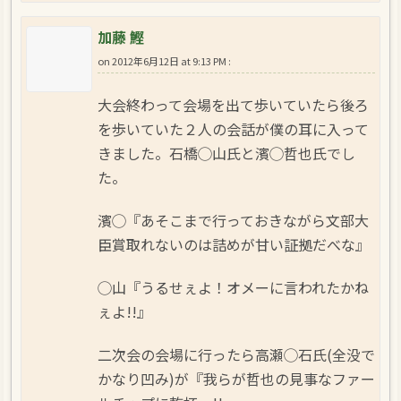
加藤 鰹
on
2012年6月12日 at 9:13 PM
:
大会終わって会場を出て歩いていたら後ろ
を歩いていた２人の会話が僕の耳に入って
きました。石橋◯山氏と濱◯哲也氏でし
た。
濱◯『あそこまで行っておきながら文部大
臣賞取れないのは詰めが甘い証拠だべな』
◯山『うるせぇよ！オメーに言われたかね
ぇよ!!』
二次会の会場に行ったら高瀬◯石氏(全没で
かなり凹み)が『我らが哲也の見事なファー