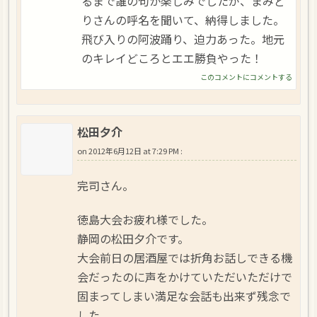
るまで誰の句か楽しみでしたが、まみど
りさんの呼名を聞いて、納得しました。
飛び入りの阿波踊り、迫力あった。地元
のキレイどころとエエ勝負やった！
このコメントにコメントする
松田夕介
on
2012年6月12日 at 7:29 PM
:
完司さん。
徳島大会お疲れ様でした。
静岡の松田夕介です。
大会前日の居酒屋では折角お話しできる機
会だったのに声をかけていただいただけで
固まってしまい満足な会話も出来ず残念で
した。