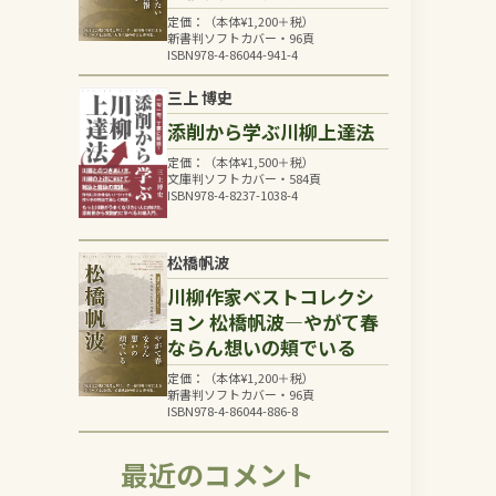
定価：（本体
¥
1,200
＋税）
新書判ソフトカバー・96頁
ISBN978-4-86044-941-4
三上 博史
添削から学ぶ川柳上達法
定価：（本体
¥
1,500
＋税）
文庫判ソフトカバー・584頁
ISBN978-4-8237-1038-4
松橋帆波
川柳作家ベストコレクシ
ョン 松橋帆波―やがて春
ならん想いの頬でいる
定価：（本体
¥
1,200
＋税）
新書判ソフトカバー・96頁
ISBN978-4-86044-886-8
最近のコメント