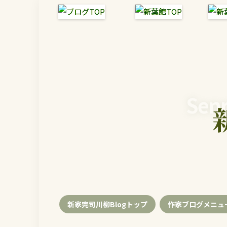
Senr
新家完司川柳Blogトップ
作家ブログメニュ