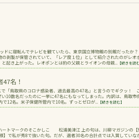
ッドに寝転んでテレビを観ていたら、東京国立博物館の別館だったか？
物の剥製が保管されていて、「レア度１位」として紹介されたのがレオ
と起き上がった。レオポンとは豹の父親とライオンの母親...
【続きを読
47名！
で「鳥取県のコロナ感染者、過去最高の47名」と言うのでギクッ！ 
い10数名だったのに一挙に47名にもなってしまった。内訳は、鳥取市
で12名。米子保健所管内で10名。ずっとゼロが...
【続きを読む】
ークのそこかしこ 松浦美津江 上の句は、川柳マガジンの【
模様】で私が秀8で抜いた句。だが、選者30名の合計点では入賞していな