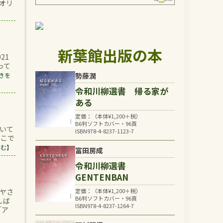
オリ
新葉館出版の本
21
って
勢藤潤
きを
令和川柳選書 帰る家が
ある
定価：（本体
¥
1,200
＋税）
B6判ソフトカバー・96頁
ついて
ISBN978-4-8237-1123-7
ここで
読む】
富田房成
令和川柳選書
GENTENBAN
定価：（本体
¥
1,200
＋税）
ヤさ
B6判ソフトカバー・96頁
しば
ISBN978-4-8237-1264-7
「ア