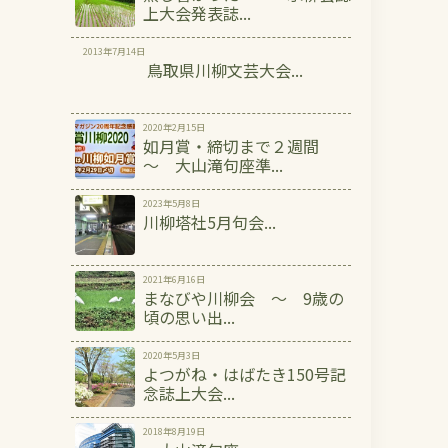
上大会発表誌...
2013年7月14日
鳥取県川柳文芸大会...
2020年2月15日
如月賞・締切まで２週間
～ 大山滝句座準...
2023年5月8日
川柳塔社5月句会...
2021年6月16日
まなびや川柳会 ～ 9歳の
頃の思い出...
2020年5月3日
よつがね・はばたき150号記
念誌上大会...
2018年8月19日