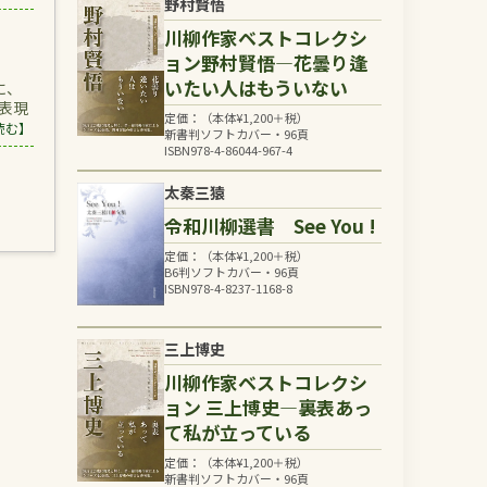
野村賢悟
川柳作家ベストコレクシ
ョン野村賢悟―花曇り逢
いたい人はもういない
に、
に表現
定価：（本体
¥
1,200
＋税）
読む】
新書判ソフトカバー・96頁
ISBN978-4-86044-967-4
太秦三猿
令和川柳選書 See You !
定価：（本体
¥
1,200
＋税）
B6判ソフトカバー・96頁
ISBN978-4-8237-1168-8
三上博史
川柳作家ベストコレクシ
ョン 三上博史―裏表あっ
て私が立っている
定価：（本体
¥
1,200
＋税）
新書判ソフトカバー・96頁