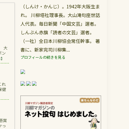
（しんけ・かんじ）。1942年大阪生ま
れ。 川柳塔社理事長。大山滝句座世話
人代表。毎日新聞「中国文芸」選者。
しんぶん赤旗「読者の文芸」選者。
（一社）全日本川柳協会常任幹事。 著
 大
書に、新家完司川柳集...
ポン
プロフィールの続きを見る
む】
これ
保健
懸賞
かっ