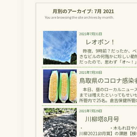
月別のアーカイブ:
7月 2021
You are browsing the site archives by month.
2021年7月31日
レオポン！
昨夜、9時前？だったか、ベ
きなビルの何階かに珍しい動
だったので、思わず「オ～！」
2021年7月30日
鳥取県のコロナ感染者
本日、昼のローカルニュース
までは増えたといってもせいぜ
所管内で25名。倉吉保健所管内
2021年7月29日
川柳塔8月号
・ ・木もれ日やハートマ
川柳2021卯月賞】の課題【