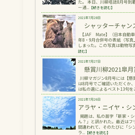
た。 本日、川柳塔誌8月号
ー通...
【続きを読む】
2021年7月28日
シャッターチャン
【JAF Mate】（日本自
年8・9月合併号の表紙（写
しまった。この写真は動物写真
読む】
2021年7月27日
懸賞川柳2021皐月
川柳マガジン8月号には【懸賞
は8月号でご確認いただくか
は私の選によるベスト13句をご
2021年7月26日
アラヤ・ニイヤ・シ
掲題は、私の苗字「新家・シ
ん？」と訊かれた。最近はフ
間違われて、そのたびに「シ
ラ...
【続きを読む】