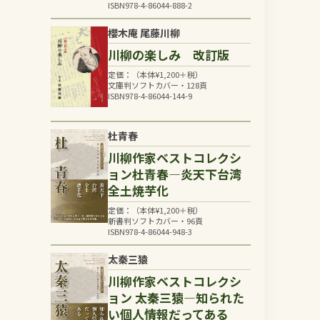
ISBN978-4-86044-888-2
櫻木庵 尾藤川柳
川柳の楽しみ 改訂版
定価：（本体
¥
1,200
＋税）
文庫判ソフトカバー・128頁
ISBN978-4-86044-144-9
杜青春
川柳作家ベストコレクシ
ョン杜青春―炎天下台湾
全土焼芋化
定価：（本体
¥
1,200
＋税）
新書判ソフトカバー・96頁
ISBN978-4-86044-948-3
太秦三猿
川柳作家ベストコレクシ
ョン 太秦三猿―知られた
い個人情報だってある