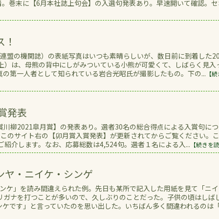
到着。巻末に【6月本社誌上句会】の入選句発表あり。早速開いて確認。セ
ス！
動車連盟の機関誌）の表紙写真はいつも素晴らしいが、数日前に到着した20
真上）は、母熊の背中にしがみついている小熊が可愛くて、しばらく見入
の第一人者として知られている岩合光昭氏が撮影したもの。下の...
【続
賞発表
川柳2021皐月賞】の発表あり。選者30名の総合得点による入賞句に
、このサイト右の【卯月賞入賞発表】が更新されてからご覧ください。
紹介します。なお、応募総数は4,524句。選者１名による入...
【続きを
ンヤ・ニイケ・シンゲ
ンケ」を読み間違えられた例。先日も某所で記入した用紙を見て「ニイ
リガナを打つことが多いので、久しぶりのことだった。子供の頃はしば
ンケです」と言っていたのを思い出した。いちばん多く間違われるのは