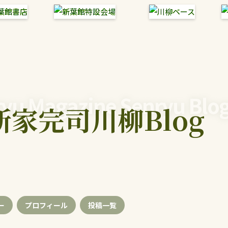
yu Magazine Senryu Blo
新家完司川柳Blog
ー
プロフィール
投稿
一覧