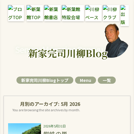
Senryu Magazine Senryu Blog
新家完司川柳Blog
新家完司川柳Blogトップ
Menu
一覧
月別のアーカイブ:
5月 2026
You are browsing the site archives by month.
2026年5月31日
蜘蛛の巣