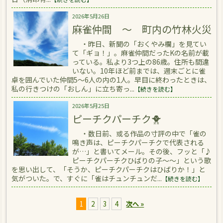
2026年5月26日
麻雀仲間 ～ 町内の竹林火災
・昨日、新聞の「おくやみ欄」を見てい
て「ギョ！」。麻雀仲間だったKの名前が載
っている。私より3つ上の86歳。住所も間違
いない。10年ほど前までは、週末ごとに雀
卓を囲んでいた仲間5～6人の内の1人。早目に終わったときは、
私の行きつけの「おしん」に立ち寄っ...
【続きを読む】
2026年5月25日
ピーチクパーチク🐥
・数日前、或る作品の寸評の中で「雀の
鳴き声は、ピーチクパーチクで代表される
が…」と書いてメール。その後、フッと「♪
ピーチクパーチクひばりの子～～」という歌
を思い出して、「そうか、ピーチクパーチクはひばりか！」と
気がついた。で、すぐに「雀はチュンチュンだ...
【続きを読む】
1
2
3
4
次へ »