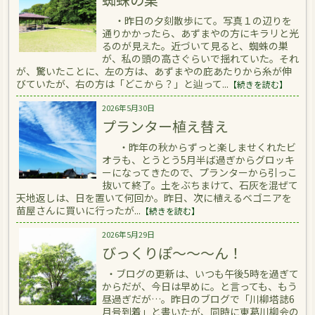
・昨日の夕刻散歩にて。写真１の辺りを
通りかかったら、あずまやの方にキラリと光
るのが見えた。近づいて見ると、蜘蛛の巣
が、私の頭の高さぐらいで揺れていた。それ
が、驚いたことに、左の方は、あずまやの庇あたりから糸が伸
びていたが、右の方は「どこから？」と辿って...
【続きを読む】
2026年5月30日
プランター植え替え
・昨年の秋からずっと楽しませくれたビ
オラも、とうとう5月半ば過ぎからグロッキ
ーになってきたので、プランターから引っこ
抜いて終了。土をぶちまけて、石灰を混ぜて
天地返しは、日を置いて何回か。昨日、次に植えるベゴニアを
苗屋さんに買いに行ったが...
【続きを読む】
2026年5月29日
びっくりぽ～～～ん！
・ブログの更新は、いつも午後5時を過ぎて
からだが、今日は早めに。と言っても、もう
昼過ぎだが…。昨日のブログで「川柳塔誌6
月号到着」と書いたが、同時に東葛川柳会の