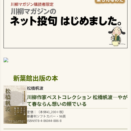
新葉館出版の本
松橋帆波
川柳作家ベストコレクション 松橋帆波―やが
て春ならん想いの頬でいる
定価：（本体
¥
1,200
＋税）
新書判ソフトカバー・96頁
ISBN978-4-86044-886-8