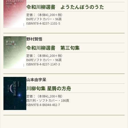
令和川柳選書 ようたんぼうのうた
定価：（本体
¥
1,200
＋税）
B6判ソフトカバー・96頁
ISBN978-4-8237-1101-5
野村賢悟
令和川柳選書 第三句集
定価：（本体
¥
1,200
＋税）
B6判ソフトカバー・96頁
ISBN978-4-8237-1147-3
山本由宇呆
川柳句集 星屑の方舟
定価：（本体
¥
1,200
＋税）
四六判・ソフトカバー・186頁
ISBN978-4-86044-461-7