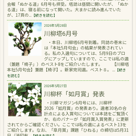
会報「ぬかる道」6月号も拝受。塔誌は昼間に開いたが、「ぬか
る道」は、寝る前になって開いた。大まかに読み進んでいた
が、17頁の...
【続きを読む】
2026年5月28日
川柳塔6月号
・本日、川柳塔6月号到着。同誌の巻末に
は「本社5月句会」の結果が発表されてい
る。私の入選句については、5月9日のブロ
グにアップしていますので、ここでは私の選
（兼題「椅子」）のベスト8をご紹介いたします。 【川柳塔
本社5月句会】兼題【椅子】。新家完司選。ベスト８。 ...
【続き
を読む】
2026年5月27日
川柳杯「如月賞」発表
・川柳マガジン6月号には、川柳杯
2026「如月賞」の発表あり。選者30名の合
計点による入賞句については本誌をご覧頂く
か、右のバナーが「如月賞入賞発表」に更新
されてからご確認ください。ここでは私の選によるベスト13を
ご紹介します。なお、「皐月賞」課題「ひねる」の締切は5月31
日（消印有...
【続きを読む】