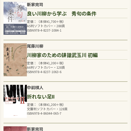
新家完司
良い川柳から学ぶ 秀句の条件
定価：（本体
¥
1,700
＋税）
A5判ソフトカバー・288頁
ISBN978-4-8237-1084-1
尾藤川柳
川柳家のための誹諧武玉川 初編
定価：（本体
¥
1,200
＋税）
A6判ソフトカバー・128頁
ISBN978-4-8237-1063-6
中前棋人
折れない足Ⅱ
定価：（本体
¥
1,200
＋税）
文庫判ソフトカバー・128頁
ISBN978-4-86044-065-7
新家完司