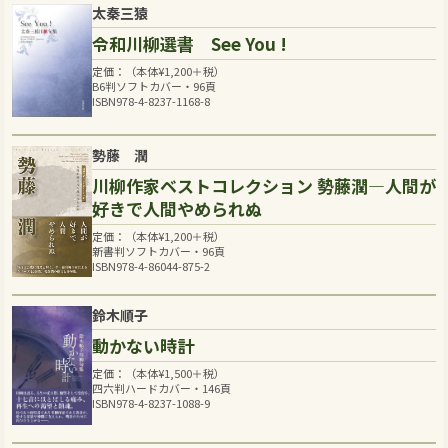
太秦三猿
令和川柳選書 See You !
定価：（本体
¥
1,200
＋税）
B6判ソフトカバー・96頁
ISBN978-4-8237-1168-8
勢藤 潤
川柳作家ベストコレクション 勢藤潤―人間が
好きで人間やめられぬ
定価：（本体
¥
1,200
＋税）
新書判ソフトカバー・96頁
ISBN978-4-86044-875-2
鈴木順子
動かない時計
定価：（本体
¥
1,500
＋税）
四六判ハードカバー・146頁
ISBN978-4-8237-1088-9