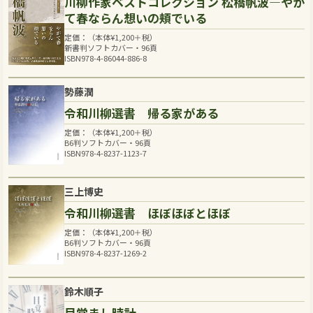
川柳作家ベストコレクション 松橋帆波―やが
て春ならん想いの頬でいる
定価：（本体
¥
1,200
＋税）
新書判ソフトカバー・96頁
ISBN978-4-86044-886-8
勢藤潤
令和川柳選書 帰る家がある
定価：（本体
¥
1,200
＋税）
B6判ソフトカバー・96頁
ISBN978-4-8237-1123-7
三上博史
令和川柳選書 ほぼほぼとほぼ
定価：（本体
¥
1,200
＋税）
B6判ソフトカバー・96頁
ISBN978-4-8237-1269-2
鈴木順子
目覚まし時計