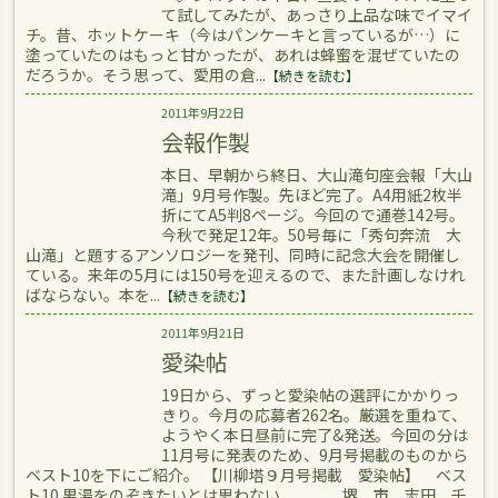
て試してみたが、あっさり上品な味でイマイ
チ。昔、ホットケーキ（今はパンケーキと言っているが…）に
塗っていたのはもっと甘かったが、あれは蜂蜜を混ぜていたの
だろうか。そう思って、愛用の倉...
【続きを読む】
2011年9月22日
会報作製
本日、早朝から終日、大山滝句座会報「大山
滝」9月号作製。先ほど完了。A4用紙2枚半
折にてA5判8ページ。今回ので通巻142号。
今秋で発足12年。50号毎に「秀句奔流 大
山滝」と題するアンソロジーを発刊、同時に記念大会を開催し
ている。来年の5月には150号を迎えるので、また計画しなけれ
ばならない。本を...
【続きを読む】
2011年9月21日
愛染帖
19日から、ずっと愛染帖の選評にかかりっ
きり。今月の応募者262名。厳選を重ねて、
ようやく本日昼前に完了&発送。今回の分は
11月号に発表のため、9月号掲載のものから
ベスト10を下にご紹介。 【川柳塔９月号掲載 愛染帖】 ベス
ト10 男湯をのぞきたいとは思わない 堺 市 志田 千