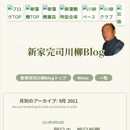
Senryu Magazine Senryu Blog
新家完司川柳Blog
新家完司川柳Blogトップ
Menu
一覧
月別のアーカイブ:
9月 2011
You are browsing the site archives by month.
2011年9月30日
明日の、朝日新聞