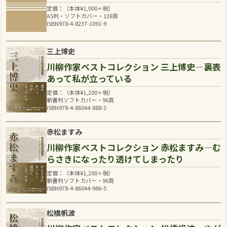
定価：（本体
¥
1,000
＋税）
A5判・ソフトカバー・138頁
ISBN978-4-8237-1091-9
三上博史
川柳作家ベストコレクション 三上博史―裏表
あって私が立っている
定価：（本体
¥
1,200
＋税）
新書判ソフトカバー・96頁
ISBN978-4-86044-888-2
赤松ますみ
川柳作家ベストコレクション 赤松ますみ―む
らさきになったり透けてしまったり
定価：（本体
¥
1,200
＋税）
新書判ソフトカバー・96頁
ISBN978-4-86044-986-5
松橋帆波