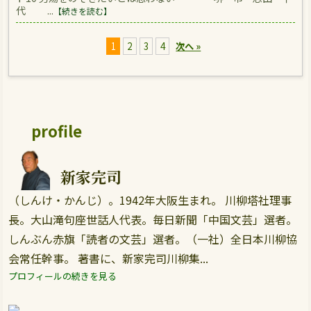
代 ...
【続きを読む】
1
2
3
4
次へ »
profile
新家完司
（しんけ・かんじ）。1942年大阪生まれ。 川柳塔社理事
長。大山滝句座世話人代表。毎日新聞「中国文芸」選者。
しんぶん赤旗「読者の文芸」選者。（一社）全日本川柳協
会常任幹事。 著書に、新家完司川柳集...
プロフィールの続きを見る