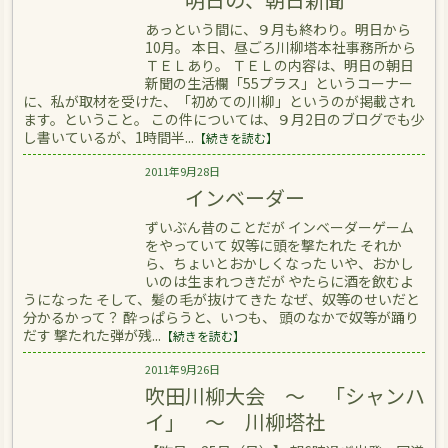
あっという間に、９月も終わり。明日から
10月。 本日、昼ごろ川柳塔本社事務所から
ＴＥＬあり。 ＴＥＬの内容は、明日の朝日
新聞の生活欄「55プラス」というコーナー
に、私が取材を受けた、「初めての川柳」というのが掲載され
ます。ということ。 この件については、９月2日のブログでも少
し書いているが、1時間半...
【続きを読む】
2011年9月28日
インベーダー
ずいぶん昔のことだが インベーダーゲーム
をやっていて 奴等に頭を撃たれた それか
ら、ちょいとおかしくなった いや、おかし
いのは生まれつきだが やたらに酒を飲むよ
うになった そして、髪の毛が抜けてきた なぜ、奴等のせいだと
分かるかって？ 酔っぱらうと、いつも、 頭のなかで奴等が踊り
だす 撃たれた弾が残...
【続きを読む】
2011年9月26日
吹田川柳大会 ～ 「シャンハ
イ」 ～ 川柳塔社