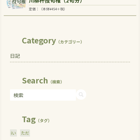
川柳杯投句権（2句分）
定価：（本体
¥
454
＋税）
Category
（カテゴリー）
日記
Search
（検索）
Tag
（タグ）
iい
ただ