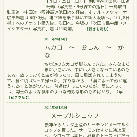
【昨日・25日（日）】 朝6時過ぎ出発。国道
9号線（写真左・9号線での旭日）→鳥取自
動車道→中国道→阪神高速池田線を経由、ホテル・アウィーナ
駐車場着は9時30分。 地下鉄を乗り継いで新大阪駅へ。10月8日
柳川へのチケット購入後、吹田へ。会場の「吹田市民会館（メ
イシアター）写真右」着は11時前。 ...
【続きを読む】
2011年9月24日
ムカゴ ～ おしん ～ か
な
散歩道のムカゴが膨らんできた。みんなまだ
まだ小さいが、中には大きくなっているのも
ある。放っておくと虫が喰ったり、風に飛ばされてしまうの
で、食べ頃は採って帰った。 採りながら、「蔓によって形が違
うなあ」と気がついた。普通は丸っこいのだが、蔓によって
は、勾玉のような瓢箪のような奇妙な形のものばかり。（写...
【続きを読む】
2011年9月23日
メープルシロップ
義姉からカナダ土産のサーモンとメープルシ
ロップを貰った。サーモンはすぐに冷凍庫
へ。シロップは本日、昼食のトーストに塗っ