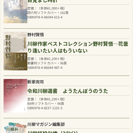
定価：（本体
¥
1,000
＋税）
四六判ソフトカバー・162頁
ISBN978-4-86044-615-4
野村賢悟
川柳作家ベストコレクション野村賢悟―花曇
り逢いたい人はもういない
定価：（本体
¥
1,200
＋税）
新書判ソフトカバー・96頁
ISBN978-4-86044-967-4
新家完司
令和川柳選書 ようたんぼうのうた
定価：（本体
¥
1,200
＋税）
B6判ソフトカバー・96頁
ISBN978-4-8237-1101-5
川柳マガジン編集部