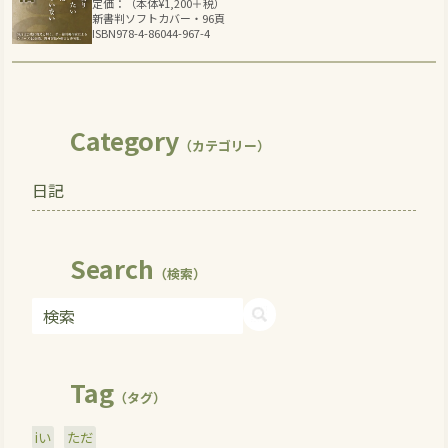
定価：（本体
¥
1,200
＋税）
新書判ソフトカバー・96頁
ISBN978-4-86044-967-4
Category
（カテゴリー）
日記
Search
（検索）
Tag
（タグ）
iい
ただ