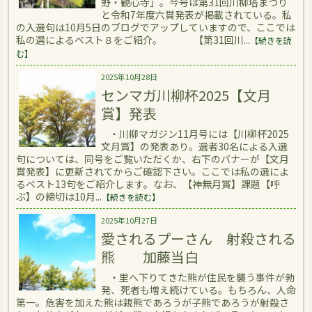
野・観心寺」。今号は第31回川柳塔まつり
と令和7年度六賞発表が掲載されている。私
の入選句は10月5日のブログでアップしていますので、ここでは
私の選によるベスト８をご紹介。 【第31回川...
【続きを読
む】
2025年10月28日
センマガ川柳杯2025【文月
賞】発表
・川柳マガジン11月号には【川柳杯2025
文月賞】の発表あり。選者30名による入選
句については、同号をご覧いただくか、右下のバナーが【文月
賞発表】に更新されてからご確認下さい。ここでは私の選によ
るベスト13句をご紹介します。なお、【神無月賞】課題【呼
ぶ】の締切は10月...
【続きを読む】
2025年10月27日
愛されるプーさん 射殺される
熊 加藤当白
・里へ下りてきた熊が住民を襲う事件が勃
発、死者も増え続けている。もちろん、人命
第一。危害を加えた熊は親熊であろうが子熊であろうが射殺さ