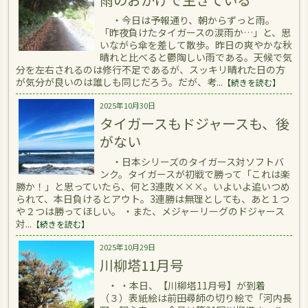
・今日は予報通り、朝からずっと雨。
「昨夜負けたタイガースの涙雨か…」と、思
いながら傘を差して散歩。昨日の爽やかな秋
晴れと比べると鬱陶しい雨である。天候で気
分を左右されるのは修行不足であるが、スッキリ晴れた日の方
が気分が良いのは誰しも同じだろう。だが、考...
【続きを読む】
2025年10月30日
タイガースもドジャースも、後
がない
・日本シリーズのタイガース対ソフトバ
ンク。タイガースが初戦で勝って「これは楽
勝か！」と思っていたら、何と3連敗×××。いよいよ追いつめ
られて、本日負けるとアウト。3連勝は無理としても、あと１つ
や２つは勝ってほしい。 ・また、メジャーリーグのドジャース
対...
【続きを読む】
2025年10月29日
川柳塔11月号
・ ・本日、【川柳塔11月号】が到着
（３）表紙絵は前田尋師の切り絵で「河内長