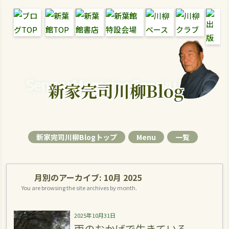
Senryu Magazine Senryu Blog
新家完司川柳Blog
新家完司川柳Blogトップ
Menu
一覧
月別のアーカイブ:
10月 2025
You are browsing the site archives by month.
2025年10月31日
雨のおかげで生きている