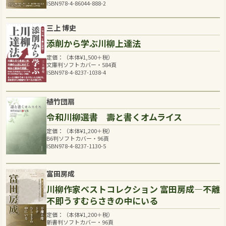
ISBN978-4-86044-888-2
三上 博史
添削から学ぶ川柳上達法
定価：（本体
¥
1,500
＋税）
文庫判ソフトカバー・584頁
ISBN978-4-8237-1038-4
植竹団扇
令和川柳選書 壽と書くオムライス
定価：（本体
¥
1,200
＋税）
B6判ソフトカバー・96頁
ISBN978-4-8237-1130-5
富田房成
川柳作家ベストコレクション 富田房成―不離
不即うすむらさきの中にいる
定価：（本体
¥
1,200
＋税）
新書判ソフトカバー・96頁