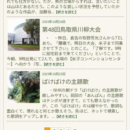
れても仕方がない。だが、熊の立場からすれば、言いたいこと
は山ほどあるだろう。このような哀しい状況を予想していたか
のような作品が、加藤当...
【続きを読む】
2025年10月26日
第48回鳥取県川柳大会
・ ・昨日、倉吉の牧野芳光さんからTEL
あり。「腰痛で、明日の大会、米子まで同乗
させて下さい」とのこと。「了解です。9時
に拙宅前まで来てください」ということで、
今朝、9時出発にて2人で、会場の【米子コンベンションセンタ
ー】へ向かう（写...
【続きを読む】
2025年10月25日
ばけばけの主題歌
・NHKの朝ドラ「ばけばけ」の主題歌が
親しみやすい。前回の「あんぱん」の主題歌
はテンポが速すぎて、とても歌えなかった
が、この「ばけばけ」のは緩やかで、歌詞も
面白くて、慣れると何とか歌えそう。先ほど、ネットで検索し
た歌詞をアップします。 ...
【続きを読む】