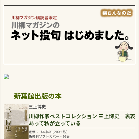
新葉館出版の本
三上博史
川柳作家ベストコレクション 三上博史―裏表
あって私が立っている
定価：（本体
¥
1,200
＋税）
新書判ソフトカバー・96頁