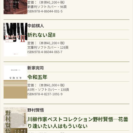
定価：（本体
¥
1,200
＋税）
新書判ソフトカバー・96頁
ISBN978-4-86044-001-5
中前棋人
折れない足Ⅱ
定価：（本体
¥
1,200
＋税）
文庫判ソフトカバー・128頁
ISBN978-4-86044-065-7
新家完司
令和五年
定価：（本体
¥
1,000
＋税）
A5判・ソフトカバー・138頁
ISBN978-4-8237-1091-9
野村賢悟
川柳作家ベストコレクション野村賢悟―花曇
り逢いたい人はもういない