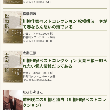
ISBN978-4-86044-951-3
松橋帆波
川柳作家ベストコレクション 松橋帆波―やが
て春ならん想いの頬でいる
定価：（本体
¥
1,200
＋税）
新書判ソフトカバー・96頁
ISBN978-4-86044-886-8
太秦三猿
川柳作家ベストコレクション 太秦三猿―知ら
れたい個人情報だってある
定価：（本体
¥
1,200
＋税）
新書判ソフトカバー・96頁
ISBN978-4-86044-941-4
たむらあきこ
前田咲二の川柳と独白（川柳作家ベストコレ
クション）