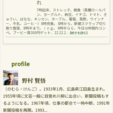
れ
7時起床、ストレッチ、朝食（黒糖ロールパ
ン、ヨーグルト、納豆、イチゴ、トマト、き
ゅうい、ばなな、キンカン、ネーブル、葡萄、黒酢、ウインナ
ー、牛乳、コーヒ―）8時完食。 8時から、新聞スクラップ切り
取り整理、8時半まで。ｉｎｇ。 8時半ＧＧ、今日は仲間内コン
ペ。ブービー賞300円ゲット、22.22.2...
【続きを読む】
profile
野村 賢悟
（のむら・けんご）。1933年1月、広島県江田島生まれ。
1955年頃に文芸一般に目覚め川柳に出合い、新聞投稿もす
るようになる。1967年頃、仕事の都合で一時中断、1991年
新聞投稿を再開。1993...