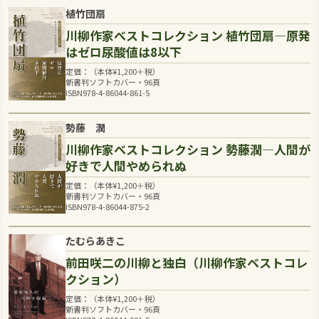
植竹団扇
川柳作家ベストコレクション 植竹団扇―原発
はゼロ尿酸値は8以下
定価：（本体
¥
1,200
＋税）
新書判ソフトカバー・96頁
ISBN978-4-86044-861-5
勢藤 潤
川柳作家ベストコレクション 勢藤潤―人間が
好きで人間やめられぬ
定価：（本体
¥
1,200
＋税）
新書判ソフトカバー・96頁
ISBN978-4-86044-875-2
たむらあきこ
前田咲二の川柳と独白（川柳作家ベストコレ
クション）
定価：（本体
¥
1,200
＋税）
新書判ソフトカバー・96頁