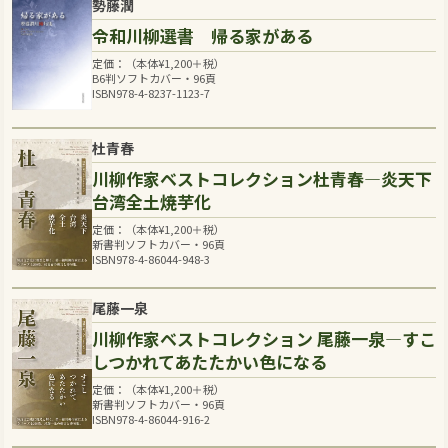
勢藤潤
令和川柳選書 帰る家がある
定価：（本体
¥
1,200
＋税）
B6判ソフトカバー・96頁
ISBN978-4-8237-1123-7
杜青春
川柳作家ベストコレクション杜青春―炎天下
台湾全土焼芋化
定価：（本体
¥
1,200
＋税）
新書判ソフトカバー・96頁
ISBN978-4-86044-948-3
尾藤一泉
川柳作家ベストコレクション 尾藤一泉―すこ
しつかれてあたたかい色になる
定価：（本体
¥
1,200
＋税）
新書判ソフトカバー・96頁
ISBN978-4-86044-916-2