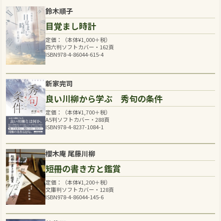
鈴木順子
目覚まし時計
定価：（本体
¥
1,000
＋税）
四六判ソフトカバー・162頁
ISBN978-4-86044-615-4
新家完司
良い川柳から学ぶ 秀句の条件
定価：（本体
¥
1,700
＋税）
A5判ソフトカバー・288頁
ISBN978-4-8237-1084-1
櫻木庵 尾藤川柳
短冊の書き方と鑑賞
定価：（本体
¥
1,200
＋税）
文庫判ソフトカバー・128頁
ISBN978-4-86044-145-6