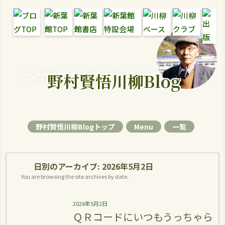
Senryu Magazine Senryu Blog
野村賢悟川柳Blog
野村賢悟川柳Blogトップ
Menu
一覧
日別のアーカイブ:
2026年5月2日
You are browsing the site archives by date.
2026年5月2日
ＱＲコードにいつもうっちゃら