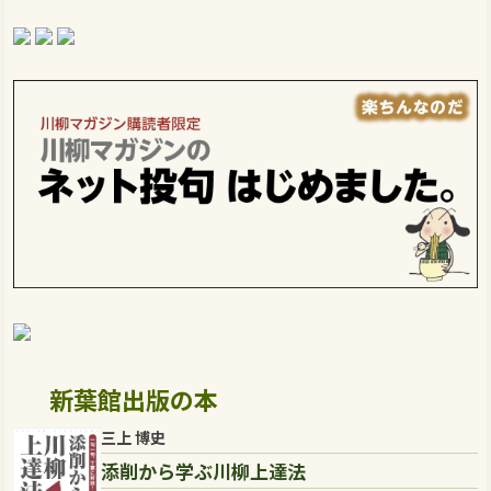
新葉館出版の本
三上 博史
添削から学ぶ川柳上達法