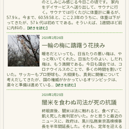
のとしみじみ感じる今日この頃です。 家内
をデイサービスへ送り出して、サウナに行
く。サウナでは行くたびに体重計に乗るが、
57.9ｋ。今まで、60.59.58.と、ここ2.3年のうちに、体重は下が
ってきたが、57ｋ代は初めてである。そういえば、1週間ほど前
に内科の...
【続きを読む】
2020年2月26日
一輪の梅に躊躇う花挟み
暖冬だといっても、日当たりの悪い梅は、や
っと咲いてくれた。日当たりのよい、しだれ
梅は、もう満開である。今日も国会では、コ
ロナウイルスのことで、多くの時間を割いて
いた。サッカーもプロ野球も、大相撲も、真剣に開催について
考えだしてきたが、国の権威がかかっているオリンピックは、
粛々と準備は進めている...
【続きを読む】
2020年2月25日
闇米を食わぬ司法が死の抗議
終戦直後、闇米は法に触れると、食べずに、
飢え死した裁判官がいた。かと思うと最近の
ニュースに、政府は、黒川弘務東京高検検事
長を半年間延長した。それも、定年を迎える