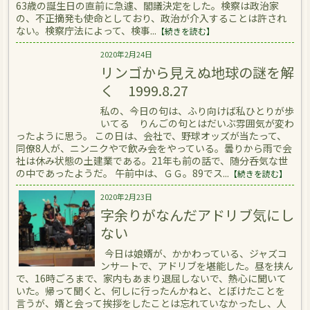
63歳の誕生日の直前に急遽、閣議決定をした。検察は政治家
の、不正摘発も使命としており、政治が介入することは許され
ない。検察庁法によって、検事...
【続きを読む】
2020年2月24日
リンゴから見えぬ地球の謎を解
く 1999.8.27
私の、今日の句は、ふり向けば私ひとりが歩
いてる りんごの句とはだいぶ雰囲気が変わ
ったように思う。 この日は、会社で、野球オッズが当たって、
同僚8人が、ニンニクやで飲み会をやっている。曇りから雨で会
社は休み状態の土建業である。21年も前の話で、随分呑気な世
の中であったようだ。 午前中は、ＧＧ。89でス...
【続きを読む】
2020年2月23日
字余りがなんだアドリブ気にし
ない
今日は娘婿が、かかわっている、ジャズコ
ンサートで、アドリブを堪能した。昼を挟ん
で、16時ごろまで、家内もあまり退屈しないで、熱心に聞いて
いた。帰って聞くと、何しに行ったんかねと、とぼけたことを
言うが、婿と会って挨拶をしたことは忘れていなかったし、人