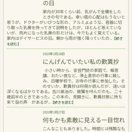
の日
家内が30年くらい前、乳がんで全摘をした
ときの句である。幸い癌の心配はもうないと
思うが、ドクターがいびつな形の、アルミよような、容器に切
り取った乳房を持ってきて説明をしたが、ほとんど思えていな
いが、肉片になった乳房の形だけは、今でもよく覚えている。
家内はデイサービスの日。朝から雨が強く降っていたの...
【続き
を読む】
2020年2月28日
にんげんでいたい私の歎異抄
小さい時から、安芸門徒の家庭で、報恩
講、おたい夜など、浄土真宗の行事に親し
み、日曜学校で、お寺の行事に参加した。そ
のせいか、歎異抄は何冊か読んだが、迷いは
深くなるばかりである。吉川英治の、親鸞を呼んだのも、二十
歳前半のときであった。この本の、見開きに、歎異抄旅に持ち
来て虫の声 があるが...
【続きを読む】
2020年2月27日
何もかも素敵に見える一目惚れ
こんなこともありました。時間とは残酷なも