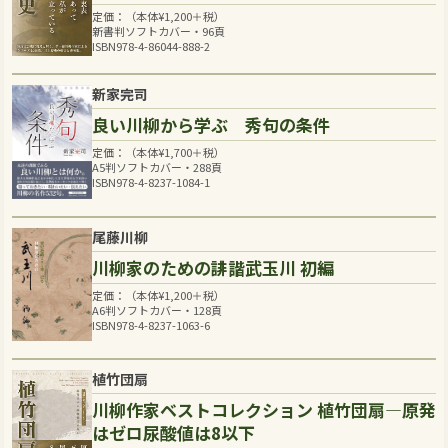
定価：（本体
¥
1,200
＋税）
新書判ソフトカバー・96頁
ISBN978-4-86044-888-2
新家完司
良い川柳から学ぶ 秀句の条件
定価：（本体
¥
1,700
＋税）
A5判ソフトカバー・288頁
ISBN978-4-8237-1084-1
尾藤川柳
川柳家のための誹諧武玉川 初編
定価：（本体
¥
1,200
＋税）
A6判ソフトカバー・128頁
ISBN978-4-8237-1063-6
植竹団扇
川柳作家ベストコレクション 植竹団扇―原発
はゼロ尿酸値は8以下