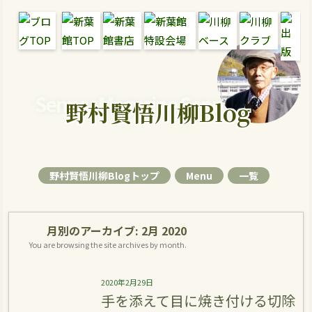
Senryu Magazine Senryu Blog
野村賢悟川柳Blog
野村賢悟川柳Blogトップ
Menu
一覧
月別のアーカイブ:
2月 2020
You are browsing the site archives by month.
2020年2月29日
手を添えて目に焼き付ける切除