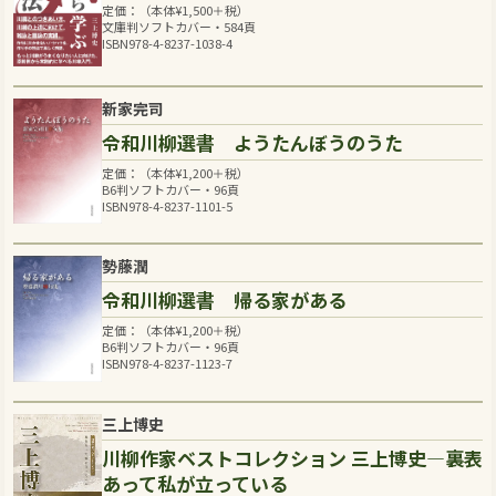
定価：（本体
¥
1,500
＋税）
文庫判ソフトカバー・584頁
ISBN978-4-8237-1038-4
新家完司
令和川柳選書 ようたんぼうのうた
定価：（本体
¥
1,200
＋税）
B6判ソフトカバー・96頁
ISBN978-4-8237-1101-5
勢藤潤
令和川柳選書 帰る家がある
定価：（本体
¥
1,200
＋税）
B6判ソフトカバー・96頁
ISBN978-4-8237-1123-7
三上博史
川柳作家ベストコレクション 三上博史―裏表
あって私が立っている