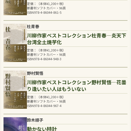
定価：（本体
¥
1,200
＋税）
新書判ソフトカバー・96頁
ISBN978-4-86044-861-5
杜青春
川柳作家ベストコレクション杜青春―炎天下
台湾全土焼芋化
定価：（本体
¥
1,200
＋税）
新書判ソフトカバー・96頁
ISBN978-4-86044-948-3
野村賢悟
川柳作家ベストコレクション野村賢悟―花曇
り逢いたい人はもういない
定価：（本体
¥
1,200
＋税）
新書判ソフトカバー・96頁
ISBN978-4-86044-967-4
鈴木順子
動かない時計