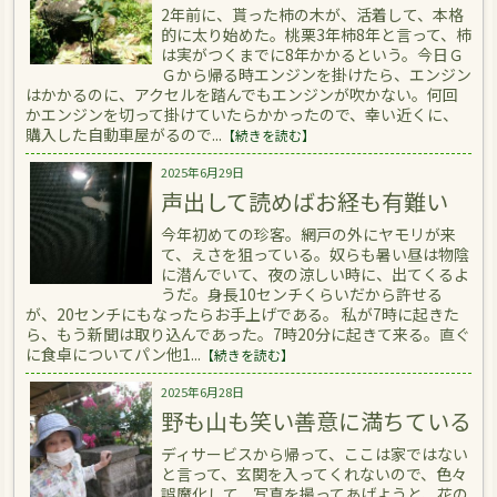
2年前に、貰った柿の木が、活着して、本格
的に太り始めた。桃栗3年柿8年と言って、柿
は実がつくまでに8年かかるという。今日Ｇ
Ｇから帰る時エンジンを掛けたら、エンジン
はかかるのに、アクセルを踏んでもエンジンが吹かない。何回
かエンジンを切って掛けていたらかかったので、幸い近くに、
購入した自動車屋がるので...
【続きを読む】
2025年6月29日
声出して読めばお経も有難い
今年初めての珍客。網戸の外にヤモリが来
て、えさを狙っている。奴らも暑い昼は物陰
に潜んでいて、夜の涼しい時に、出てくるよ
うだ。身長10センチくらいだから許せる
が、20センチにもなったらお手上げである。 私が7時に起きた
ら、もう新聞は取り込んであった。7時20分に起きて来る。直ぐ
に食卓についてパン他1...
【続きを読む】
2025年6月28日
野も山も笑い善意に満ちている
ディサービスから帰って、ここは家ではない
と言って、玄関を入ってくれないので、色々
誤魔化して、写真を撮ってあげようと、花の