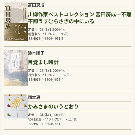
富田房成
川柳作家ベストコレクション 富田房成―不離
不即うすむらさきの中にいる
定価：（本体
¥
1,200
＋税）
新書判ソフトカバー・96頁
ISBN978-4-86044-951-3
鈴木順子
目覚まし時計
定価：（本体
¥
1,000
＋税）
四六判ソフトカバー・162頁
ISBN978-4-86044-615-4
岡本恵
かみさまのいうとおり
定価：（本体
¥
1,000
＋税）
A5判変形・ソフトカバー・114頁
ISBN978-4-86044-431-0