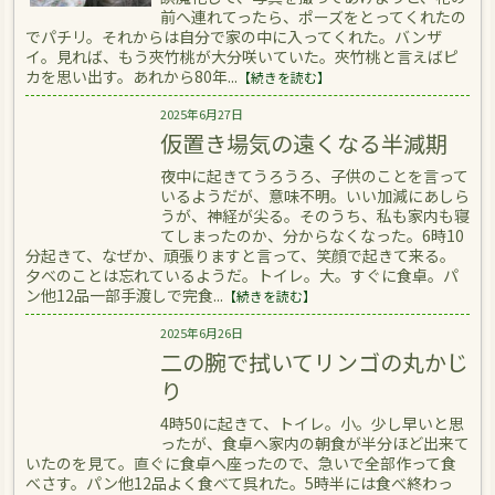
前へ連れてったら、ポーズをとってくれたの
でパチリ。それからは自分で家の中に入ってくれた。バンザ
イ。見れば、もう夾竹桃が大分咲いていた。夾竹桃と言えばピ
カを思い出す。あれから80年...
【続きを読む】
2025年6月27日
仮置き場気の遠くなる半減期
夜中に起きてうろうろ、子供のことを言って
いるようだが、意味不明。いい加減にあしら
うが、神経が尖る。そのうち、私も家内も寝
てしまったのか、分からなくなった。6時10
分起きて、なぜか、頑張りますと言って、笑顔で起きて来る。
夕べのことは忘れているようだ。トイレ。大。すぐに食卓。パ
ン他12品一部手渡しで完食...
【続きを読む】
2025年6月26日
二の腕で拭いてリンゴの丸かじ
り
4時50に起きて、トイレ。小。少し早いと思
ったが、食卓へ家内の朝食が半分ほど出来て
いたのを見て。直ぐに食卓へ座ったので、急いで全部作って食
べさす。パン他12品よく食べて呉れた。5時半には食べ終わっ