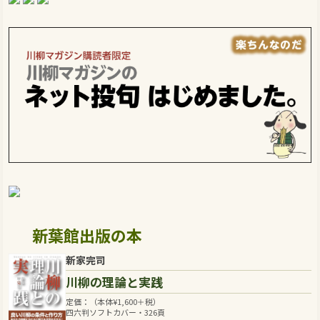
新葉館出版の本
新家完司
川柳の理論と実践
定価：（本体
¥
1,600
＋税）
四六判ソフトカバー・326頁