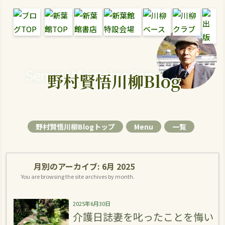
Senryu Magazine Senryu Blog
野村賢悟川柳Blog
野村賢悟川柳Blogトップ
Menu
一覧
月別のアーカイブ:
6月 2025
You are browsing the site archives by month.
2025年6月30日
介護日誌妻を叱ったことを悔い