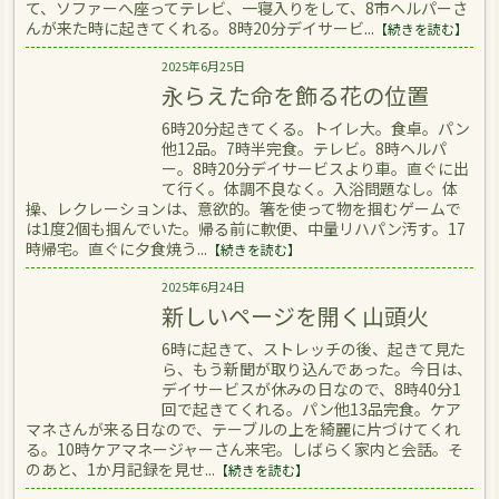
て、ソファーへ座ってテレビ、一寝入りをして、8市ヘルパーさ
んが来た時に起きてくれる。8時20分デイサービ...
【続きを読む】
2025年6月25日
永らえた命を飾る花の位置
6時20分起きてくる。トイレ大。食卓。パン
他12品。7時半完食。テレビ。8時ヘルパ
ー。8時20分デイサービスより車。直ぐに出
て行く。体調不良なく。入浴問題なし。体
操、レクレーションは、意欲的。箸を使って物を掴むゲームで
は1度2個も掴んでいた。帰る前に軟便、中量リハパン汚す。17
時帰宅。直ぐに夕食焼う...
【続きを読む】
2025年6月24日
新しいページを開く山頭火
6時に起きて、ストレッチの後、起きて見た
ら、もう新聞が取り込んであった。今日は、
デイサービスが休みの日なので、8時40分1
回で起きてくれる。パン他13品完食。ケア
マネさんが来る日なので、テーブルの上を綺麗に片づけてくれ
る。10時ケアマネージャーさん来宅。しばらく家内と会話。そ
のあと、1か月記録を見せ...
【続きを読む】