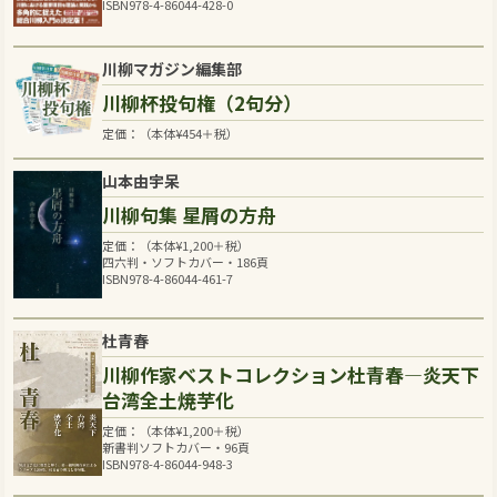
ISBN978-4-86044-428-0
川柳マガジン編集部
川柳杯投句権（2句分）
定価：（本体
¥
454
＋税）
山本由宇呆
川柳句集 星屑の方舟
定価：（本体
¥
1,200
＋税）
四六判・ソフトカバー・186頁
ISBN978-4-86044-461-7
杜青春
川柳作家ベストコレクション杜青春―炎天下
台湾全土焼芋化
定価：（本体
¥
1,200
＋税）
新書判ソフトカバー・96頁
ISBN978-4-86044-948-3