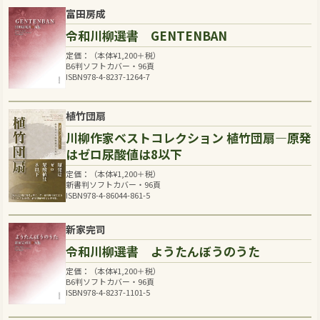
富田房成
令和川柳選書 GENTENBAN
定価：（本体
¥
1,200
＋税）
B6判ソフトカバー・96頁
ISBN978-4-8237-1264-7
植竹団扇
川柳作家ベストコレクション 植竹団扇―原発
はゼロ尿酸値は8以下
定価：（本体
¥
1,200
＋税）
新書判ソフトカバー・96頁
ISBN978-4-86044-861-5
新家完司
令和川柳選書 ようたんぼうのうた
定価：（本体
¥
1,200
＋税）
B6判ソフトカバー・96頁
ISBN978-4-8237-1101-5