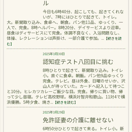
ル
今日も6時40分、起こしても、起きてくれな
いが、7時にはひとりで起きて、トイレ。
大。新聞取り込み、食卓へ、朝食。パン他11品、ゆっくり、一
人で、完食。8時ヘルパー。8時20分、デイサービスより迎車。
昼食はディサービスにて完食。体調不良なく、入浴問題なし、
体操、レクレーションは声掛け、一部介護で参加。...
【続きを読
む】
2025年3月30日
認知症テスト八回目に挑む
8時ひとりで起きて、新聞取り込み。トイレ
小。直ぐに食卓。朝飯。パン他9品ゆっくり
完食。テレビ。昼は外食、日曜のせいか、沢
山人が待っていた。カードへ記入して待つこ
と10分。ヒレカツカレーご飯少な目。完食。帰りに買い物、帰
って少し昼寝。テレビ高校野球。横浜対智弁和歌山。11対4で横
浜優勝。5時夕食、焼き...
【続きを読む】
2025年3月29日
免許証妻の介護に離せない
6時50分ひとりで起きて来る。トイレ小。新