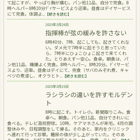
て起こすが、やっぱり胸が痛む。パン他11品、自分で完食。8
時ヘルパー8時20分ﾃﾞｲサービスより迎車。昼食はデイサービス
にて完食。体調よ...
【続きを読む】
2025年3月26日
指揮棒が弦の緩みを許さない
6時40分、7時、起こしても、起きてくれな
い。ダメ元で7時半に起そうと思っていた
ら、7時半にひょこひょこ起きて来てくれ
た。とりあえず一安心。食卓。朝食は、パ
ン他11品、機嫌よく完食。8時ヘルパー。8時20分。ﾃﾞｲサービ
スより、迎車。昼食はデイにて、完食（サバのみぞれ煮、キャ
ベツの煮浸し、オクラとト...
【続きを読む】
2025年3月25日
ラシラシの違いを許すモルデン
ト
8時に起こす。トイレ小。新聞取りこみ。食
卓へ。朝食。パン他11品、自分できれいに
食べる。テレビ高校野球。10時、ケアマネさんが来宅。4月の調
整休みや、日程調整をして帰る。そのあと、家内をクリニック
へ連れて行って診察。糖尿の値が少し上がっていた。そのあ