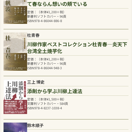
て春ならん想いの頬でいる
定価：（本体
¥
1,200
＋税）
新書判ソフトカバー・96頁
ISBN978-4-86044-886-8
杜青春
川柳作家ベストコレクション杜青春―炎天下
台湾全土焼芋化
定価：（本体
¥
1,200
＋税）
新書判ソフトカバー・96頁
ISBN978-4-86044-948-3
三上 博史
添削から学ぶ川柳上達法
定価：（本体
¥
1,500
＋税）
文庫判ソフトカバー・584頁
ISBN978-4-8237-1038-4
鈴木順子