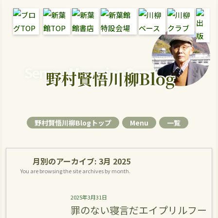
Senryu Magazine Senryu Blog
野村賢悟川柳Blog
野村賢悟川柳Blogトップ
Menu
一覧
月別のアーカイブ:
3月 2025
You are browsing the site archives by month.
2025年3月31日
罪のない寝言だエイプリルフー