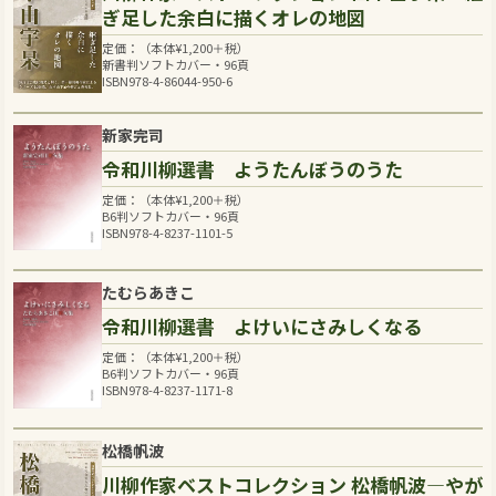
ぎ足した余白に描くオレの地図
定価：（本体
¥
1,200
＋税）
新書判ソフトカバー・96頁
ISBN978-4-86044-950-6
新家完司
令和川柳選書 ようたんぼうのうた
定価：（本体
¥
1,200
＋税）
B6判ソフトカバー・96頁
ISBN978-4-8237-1101-5
たむらあきこ
令和川柳選書 よけいにさみしくなる
定価：（本体
¥
1,200
＋税）
B6判ソフトカバー・96頁
ISBN978-4-8237-1171-8
松橋帆波
川柳作家ベストコレクション 松橋帆波―やが