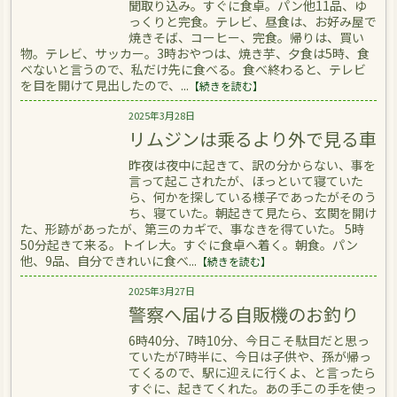
聞取り込み。すぐに食卓。パン他11品、ゆ
っくりと完食。テレビ、昼食は、お好み屋で
焼きそば、コーヒー、完食。帰りは、買い
物。テレビ、サッカー。3時おやつは、焼き芋、夕食は5時、食
べないと言うので、私だけ先に食べる。食べ終わると、テレビ
を目を開けて見出したので、...
【続きを読む】
2025年3月28日
リムジンは乘るより外で見る車
昨夜は夜中に起きて、訳の分からない、事を
言って起こされたが、ほっといて寝ていた
ら、何かを探している様子であったがそのう
ち、寝ていた。朝起きて見たら、玄関を開け
た、形跡があったが、第三のカギで、事なきを得ていた。 5時
50分起きて来る。トイレ大。すぐに食卓へ着く。朝食。パン
他、9品、自分できれいに食べ...
【続きを読む】
2025年3月27日
警察へ届ける自販機のお釣り
6時40分、7時10分、今日こそ駄目だと思っ
ていたが7時半に、今日は子供や、孫が帰っ
てくるので、駅に迎えに行くよ、と言ったら
すぐに、起きてくれた。あの手この手を使っ