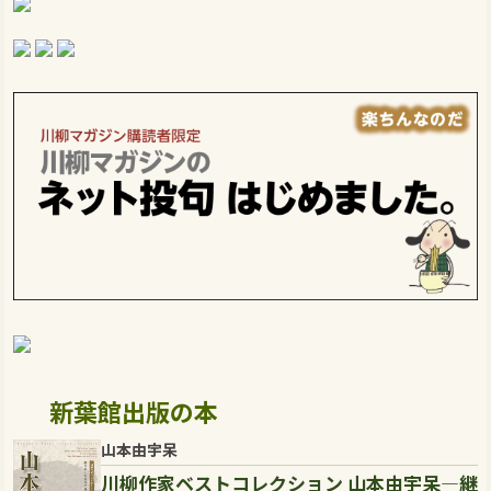
新葉館出版の本
山本由宇呆
川柳作家ベストコレクション 山本由宇呆―継