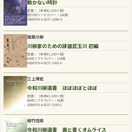
動かない時計
定価：（本体
¥
1,500
＋税）
四六判ハードカバー・146頁
ISBN978-4-8237-1088-9
尾藤川柳
川柳家のための誹諧武玉川 初編
定価：（本体
¥
1,200
＋税）
A6判ソフトカバー・128頁
ISBN978-4-8237-1063-6
三上博史
令和川柳選書 ほぼほぼとほぼ
定価：（本体
¥
1,200
＋税）
B6判ソフトカバー・96頁
ISBN978-4-8237-1269-2
植竹団扇
令和川柳選書 壽と書くオムライス