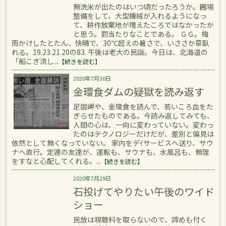
無洗米が出たのはいつ頃だったろうか。圃場
整備をして、大型機械が入れるようになっ
て、耕作放棄地が増えたころではなかったか
と思う。罰当たりなことである。 ＧＧ。梅
雨かけしたとたん、快晴で、30℃超えの暑さで、いささか草臥
れる。19.23.21.20の83. 午後は老大の民謡。今日は、北海道の
「船こぎ流し...
【続きを読む】
2020年7月30日
金環食ダムの疑獄を読み返す
足摺岬や、金環食を読んで、若いころ血をた
ぎらせたものである。今読み返してみても、
人間の心は、一向に変わっていない。変わっ
たのはテクノロジーだけだが、差別と偏見は
依然として無くなっていない。 家内をデｲサービスへ送り、サウ
ナへ直行。定連の友達が、運転も、サウナも、水風呂も、無理
をすなと心配してくれる。...
【続きを読む】
2020年7月29日
石投げてやりたい午後のワイド
ショー
民放は視聴料を取らないので、諦めも付く