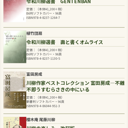
令和川柳選書 GENTENBAN
定価：（本体
¥
1,200
＋税）
B6判ソフトカバー・96頁
ISBN978-4-8237-1264-7
植竹団扇
令和川柳選書 壽と書くオムライス
定価：（本体
¥
1,200
＋税）
B6判ソフトカバー・96頁
ISBN978-4-8237-1130-5
富田房成
川柳作家ベストコレクション 富田房成―不離
不即うすむらさきの中にいる
定価：（本体
¥
1,200
＋税）
新書判ソフトカバー・96頁
ISBN978-4-86044-951-3
櫻木庵 尾藤川柳