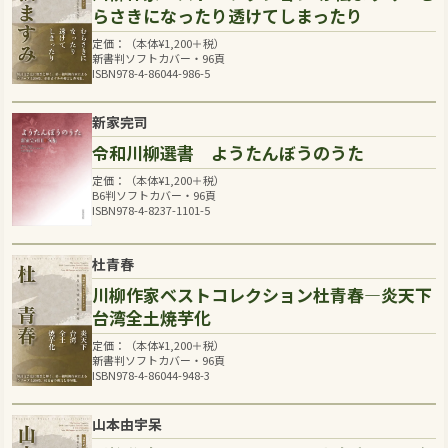
らさきになったり透けてしまったり
定価：（本体
¥
1,200
＋税）
新書判ソフトカバー・96頁
ISBN978-4-86044-986-5
新家完司
令和川柳選書 ようたんぼうのうた
定価：（本体
¥
1,200
＋税）
B6判ソフトカバー・96頁
ISBN978-4-8237-1101-5
杜青春
川柳作家ベストコレクション杜青春―炎天下
台湾全土焼芋化
定価：（本体
¥
1,200
＋税）
新書判ソフトカバー・96頁
ISBN978-4-86044-948-3
山本由宇呆