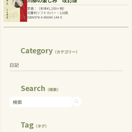
川柳の楽しみ 改訂版
定価：（本体
¥
1,200
＋税）
文庫判ソフトカバー・128頁
ISBN978-4-86044-144-9
Category
（カテゴリー）
日記
Search
（検索）
Tag
（タグ）