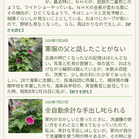
が、最近特に，ＮＨＫが、民放の二番煎じの
ような、ワイドショーやっている。ＮＨＫの会長が変わる度に
その傾向が、ひどくなるようで、今はニュースと天気予報と、
相撲くらいしか見ないことにしている。おまけにカープが弱い
ので、野球も見なくなった。 ＧＧ。雨ばかりなので久しぶ...
【続
きを読む】
2020年7月28日
軍服の父と話したことがない
五歳の時亡くなった父の記憶はほとんどな
い。写真と形見の琵琶と、母の話で、おぼろ
げながら輪郭は掴んでいるが、水飲み百姓
の、次男で、少し気の利いた少年であったら
しい。18で海軍に志願して、呉海兵団に所属して、横須賀の機
関学校を卒業したのち、海軍兵学校の、実習教官に赴任してい
た時、昭和8年1月16日に私が...
【続きを読む】
2020年7月27日
全自動余計な手出し叱られる
家内がおかしいと思ったときに、洗濯機の使
い方をそれとなく教えてもらっていたので、
私は、余計な手出しはしないが。家内が自分
で洗濯機を使う時が時々あるが、その時に全