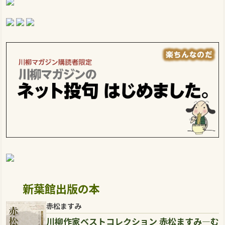
新葉館出版の本
赤松ますみ
川柳作家ベストコレクション 赤松ますみ―む