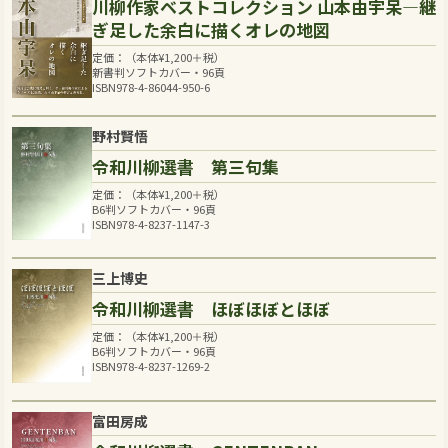
川柳作家ベストコレクション 山本由宇呆―継
ぎ足した余白に描くオレの地図
定価：（本体
¥
1,200
＋税）
新書判ソフトカバー・96頁
ISBN978-4-86044-950-6
野村賢悟
令和川柳選書 第三句集
定価：（本体
¥
1,200
＋税）
B6判ソフトカバー・96頁
ISBN978-4-8237-1147-3
三上博史
令和川柳選書 ほぼほぼとほぼ
定価：（本体
¥
1,200
＋税）
B6判ソフトカバー・96頁
ISBN978-4-8237-1269-2
富田房成