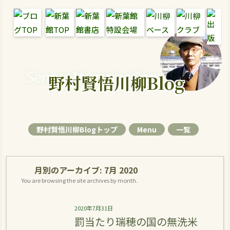
Senryu Magazine Senryu Blog
野村賢悟川柳Blog
野村賢悟川柳Blogトップ
Menu
一覧
月別のアーカイブ:
7月 2020
You are browsing the site archives by month.
2020年7月31日
罰当たり瑞穂の国の無洗米