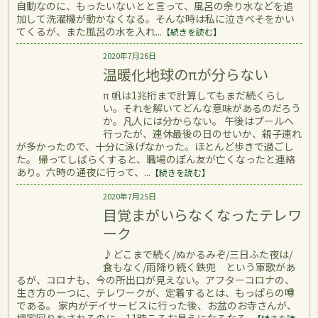
自動なのに、もったいないとと言って、風呂の余り水などを追
加して洗濯機が動かなくなる。そんな時は私に泣きべそをかい
てくるが、また風呂の水を入れ...
【続きを読む】
2020年7月26日
温暖化地球のπが分らない
π 帆は1兆桁まで計算してもまだ続くらし
い。それを解いてどんな意味があるのだろう
か。凡人には分からない。 午後はプールへ
行ったが、連休最後の日のせいか、親子連れ
が多かったので、十分に泳げなかった。ほとんど歩きで過ごし
た。 帰ってしばらくすると、職場のぽん友が亡くなったと連絡
あり。六時の通夜に行って、...
【続きを読む】
2020年7月25日
目覚まがいらなくなったテレワ
ーク
♪どこまで続く/ぬかるみぞ/三日ふた夜は/
食もなく/雨降り続く鉄兜 という軍歌があ
るが、コロナも、今の所出口が見えない。アフターコロナの、
生き方の一つに、テレワークが、定着するとは、もっぱらの噂
である。 家内がデイサービスに行った後、お盆のお寺さんが、