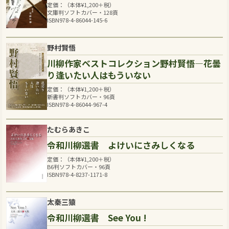
定価：（本体
¥
1,200
＋税）
文庫判ソフトカバー・128頁
ISBN978-4-86044-145-6
野村賢悟
川柳作家ベストコレクション野村賢悟―花曇
り逢いたい人はもういない
定価：（本体
¥
1,200
＋税）
新書判ソフトカバー・96頁
ISBN978-4-86044-967-4
たむらあきこ
令和川柳選書 よけいにさみしくなる
定価：（本体
¥
1,200
＋税）
B6判ソフトカバー・96頁
ISBN978-4-8237-1171-8
太秦三猿
令和川柳選書 See You !