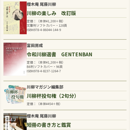
櫻木庵 尾藤川柳
川柳の楽しみ 改訂版
定価：（本体
¥
1,200
＋税）
文庫判ソフトカバー・128頁
ISBN978-4-86044-144-9
富田房成
令和川柳選書 GENTENBAN
定価：（本体
¥
1,200
＋税）
B6判ソフトカバー・96頁
ISBN978-4-8237-1264-7
川柳マガジン編集部
川柳杯投句権（2句分）
定価：（本体
¥
454
＋税）
櫻木庵 尾藤川柳
短冊の書き方と鑑賞