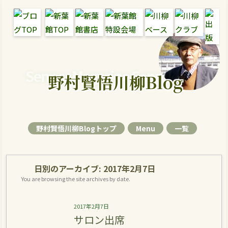
Senryu Magazine Senryu Blog
野村賢悟川柳Blog
野村賢悟川柳Blogトップ
Menu
一覧
日別のアーカイブ:
2017年2月7日
You are browsing the site archives by date.
2017年2月7日
サロン出席