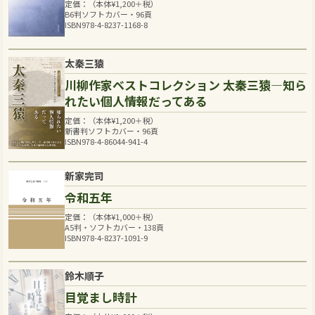
定価：（本体
¥
1,200
＋税）
B6判ソフトカバー・96頁
ISBN978-4-8237-1168-8
太秦三猿
川柳作家ベストコレクション 太秦三猿―知ら
れたい個人情報だってある
定価：（本体
¥
1,200
＋税）
新書判ソフトカバー・96頁
ISBN978-4-86044-941-4
新家完司
令和五年
定価：（本体
¥
1,000
＋税）
A5判・ソフトカバー・138頁
ISBN978-4-8237-1091-9
鈴木順子
目覚まし時計