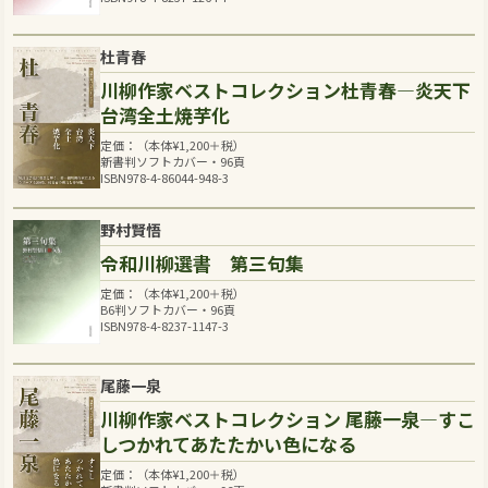
杜青春
川柳作家ベストコレクション杜青春―炎天下
台湾全土焼芋化
定価：（本体
¥
1,200
＋税）
新書判ソフトカバー・96頁
ISBN978-4-86044-948-3
野村賢悟
令和川柳選書 第三句集
定価：（本体
¥
1,200
＋税）
B6判ソフトカバー・96頁
ISBN978-4-8237-1147-3
尾藤一泉
川柳作家ベストコレクション 尾藤一泉―すこ
しつかれてあたたかい色になる
定価：（本体
¥
1,200
＋税）