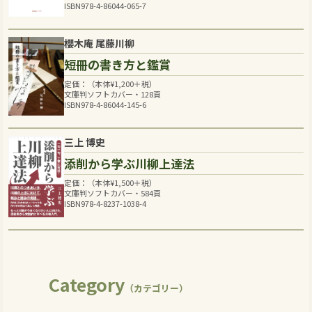
ISBN978-4-86044-065-7
櫻木庵 尾藤川柳
短冊の書き方と鑑賞
定価：（本体
¥
1,200
＋税）
文庫判ソフトカバー・128頁
ISBN978-4-86044-145-6
三上 博史
添削から学ぶ川柳上達法
定価：（本体
¥
1,500
＋税）
文庫判ソフトカバー・584頁
ISBN978-4-8237-1038-4
Category
（カテゴリー）