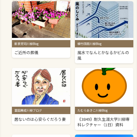
新家完司川柳Blog
植竹団扇川柳Blog
ご近所の葬儀
風水でなんとかなるかビルの
風
富田房成川柳ブログ
たむらあきこ川柳Blog
居ないのは心安らぐだろう妻
｟3849｠耐久生涯大学川柳専
科レクチャー（1日）資料