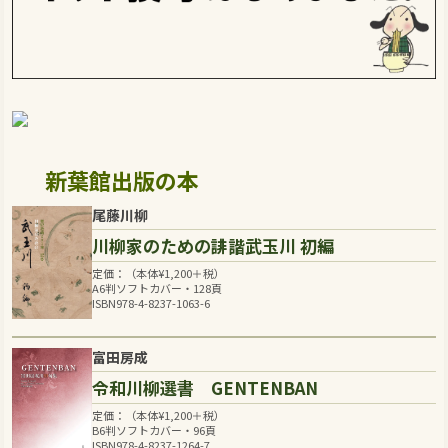
新葉館出版の本
尾藤川柳
川柳家のための誹諧武玉川 初編
定価：（本体
¥
1,200
＋税）
A6判ソフトカバー・128頁
ISBN978-4-8237-1063-6
富田房成
令和川柳選書 GENTENBAN
定価：（本体
¥
1,200
＋税）
B6判ソフトカバー・96頁
ISBN978-4-8237-1264-7