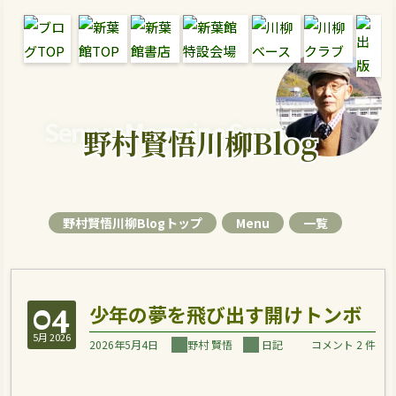
Senryu Magazine Senryu Blog
野村賢悟川柳Blog
野村賢悟川柳Blogトップ
Menu
一覧
04
少年の夢を飛び出す開けトンボ
5月 2026
2026年5月4日
野村 賢悟
日記
コメント 2 件