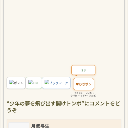
39
ポスト
LINE
ブックマーク
❤️
ひざポン
｢なるほど!｣｢いいね!｣
心が動いたらポチっ(無記名)
“
少年の夢を飛び出す開けトンボ
”にコメントをど
うぞ
月波与生