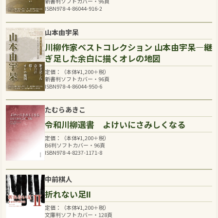
新書判ソフトカバー・96頁
ISBN978-4-86044-916-2
山本由宇呆
川柳作家ベストコレクション 山本由宇呆―継
ぎ足した余白に描くオレの地図
定価：（本体
¥
1,200
＋税）
新書判ソフトカバー・96頁
ISBN978-4-86044-950-6
たむらあきこ
令和川柳選書 よけいにさみしくなる
定価：（本体
¥
1,200
＋税）
B6判ソフトカバー・96頁
ISBN978-4-8237-1171-8
中前棋人
折れない足Ⅱ
定価：（本体
¥
1,200
＋税）
文庫判ソフトカバー・128頁