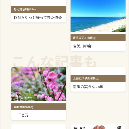
野村賢悟川柳Blog
ＤＮＡやっと帰って来た遺骨
新家完司川柳Blog
岩美川柳会
こんな記事も
太田紀伊子川柳Blog
南瓜の実らない年
岡本恵川柳Blog
千と万