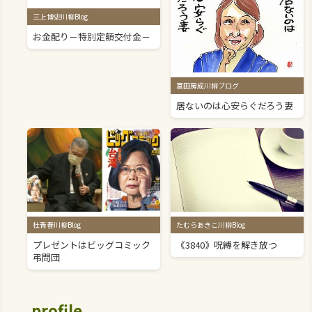
三上博史川柳Blog
お金配り－特別定額交付金－
富田房成川柳ブログ
居ないのは心安らぐだろう妻
杜青春川柳Blog
たむらあきこ川柳Blog
プレゼントはビッグコミック
｟3840｠呪縛を解き放つ
弔問団
profile