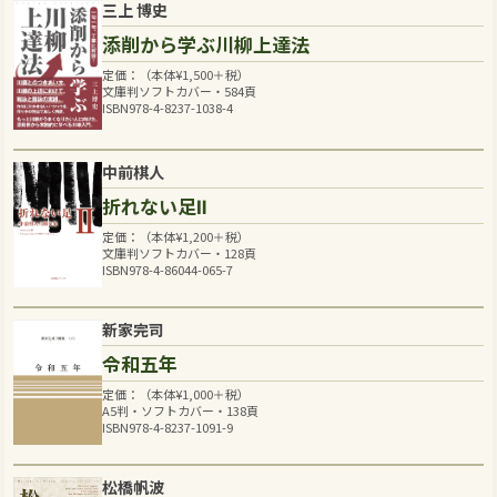
三上 博史
添削から学ぶ川柳上達法
定価：（本体
¥
1,500
＋税）
文庫判ソフトカバー・584頁
ISBN978-4-8237-1038-4
中前棋人
折れない足Ⅱ
定価：（本体
¥
1,200
＋税）
文庫判ソフトカバー・128頁
ISBN978-4-86044-065-7
新家完司
令和五年
定価：（本体
¥
1,000
＋税）
A5判・ソフトカバー・138頁
ISBN978-4-8237-1091-9
松橋帆波