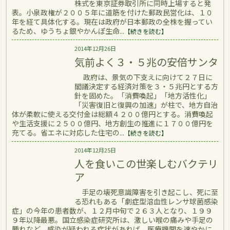
株式を東京証券取引所に同時上場すると発
表。小泉政権が２００５年に道筋を付けた郵政民営化は、１０
年を経て具体化する。現在は政府が日本郵政の全株を握ってい
るため、ゆうちょ銀やかんぽ生命...
【続きを読む】
2014年12月26日
気前よく３・５兆の安倍サンタ
政府は、景気の下支えに向けて２７日に
閣議決定する経済対策を３・５兆円とする方
針を固めた。「消費喚起」「地方活性化」
「災害復旧と復興の加速」が柱で、地方自治
体が柔軟に使える交付金は総額４２００億円とする。消費喚起
や生活支援に２５００億円、地方創生の推進に１７００億円を
充てる。省エネに対応した住宅の...
【続きを読む】
2014年12月25日
人を食いこの世楽しむバクテリ
ア
手足の壊死意識障害を引き起こし、死に至
る恐れもある「劇症型溶血性レンサ球菌感染
症」の今年の患者数が、１２月中旬で２６３人となり、１９９
９年以降最悪。国立感染症研究所は、激しい喉の痛みや手足の
腫れなど、感染が疑われる症状があれば、医療機関を速やかに