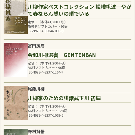
川柳作家ベストコレクション 松橋帆波―やが
て春ならん想いの頬でいる
定価：（本体
¥
1,200
＋税）
新書判ソフトカバー・96頁
ISBN978-4-86044-886-8
富田房成
令和川柳選書 GENTENBAN
定価：（本体
¥
1,200
＋税）
B6判ソフトカバー・96頁
ISBN978-4-8237-1264-7
尾藤川柳
川柳家のための誹諧武玉川 初編
定価：（本体
¥
1,200
＋税）
A6判ソフトカバー・128頁
ISBN978-4-8237-1063-6
野村賢悟