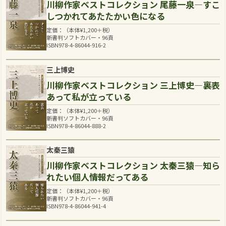
川柳作家ベストコレクション 尾藤一泉―すこ
しつかれてあたたかい色になる
定価：（本体
¥
1,200
＋税）
新書判ソフトカバー・96頁
ISBN978-4-86044-916-2
三上博史
川柳作家ベストコレクション 三上博史―裏表
あって私が立っている
定価：（本体
¥
1,200
＋税）
新書判ソフトカバー・96頁
ISBN978-4-86044-888-2
太秦三猿
川柳作家ベストコレクション 太秦三猿―知ら
れたい個人情報だってある
定価：（本体
¥
1,200
＋税）
新書判ソフトカバー・96頁
ISBN978-4-86044-941-4