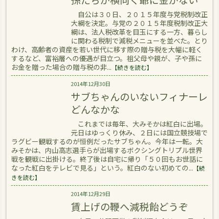
自公は３０日、２０１５年度与党税制改正
大綱を決定。与党の２０１５年度税制改正大
綱は、法人税改革を目玉にする一方、暮らし
に関わる税制で減税メニューを並べた。とり
わけ、高齢者の資産を若い世代に移す際の贈与税を大幅に軽く
するなど、富裕層への優遇が目立つ。祖父母や親が、子や孫に
お金を贈った場合の贈与税の非...
【続きを読む】
2014年12月30日
サブちゃんのいないフィナーレ
どんなかな
これまでは毎年、大みそかは紅白に出場。
元日はゆっくり休み、２日には国立競技場で
ラグビー観戦するのが恒例だったサブちゃん。今年は一転。大
みそかは、内山高志選手らが出場するボクシングトリプル世界
戦を観戦に出掛ける。終了後は自宅に帰り「５０回もお世話に
なった紅白をテレビで見る」という。紅白のない初めての...
【続
きを読む】
2014年12月29日
賃上げの鞭へ減税飴どうぞ