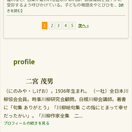
受診するよう呼びかけている。子どもの咽頭炎やとびひを...
【続
きを読む】
1
2
3
4
5
次へ »
profile
二宮 茂男
（にのみや・しげお）。1936年生まれ。 （一社）全日本川
柳協会会員。時事川柳研究会顧問。白根川柳会講師。著書
に「句集 ありがとう」「川柳絵句集 この指にとまって幸せ
だったかい」。「川柳作家全集 二...
プロフィールの続きを見る