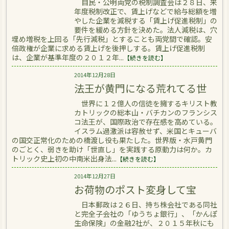
自民・公明両党の税制調査会は２８日、来
年度税制改正で、賃上げなどで給与総額を増
やした企業を減税する「賃上げ促進税制」の
要件を緩める方針を決めた。法人減税は、穴
埋め増税を上回る「先行減税」とすることも両党間で確認。安
倍政権が企業に求める賃上げを後押しする。賃上げ促進税制
は、企業が基準年度の２０１２年...
【続きを読む】
2014年12月28日
法王が黄門になる荒れてる世
世界に１２億人の信徒を擁するキリスト教
カトリックの総本山・バチカンのフランシス
コ法王が、国際政治で存在感を高めている。
イスラム過激派は容赦せず、米国とキューバ
の国交正常化のための橋渡し役も果たした。世界版・水戸黄門
のごとく、弱きを助け「世直し」を実践する原動力は何か。カ
トリック史上初の中南米出身法...
【続きを読む】
2014年12月27日
お荷物のポスト変身して宝
日本郵政は２６日、持ち株会社である同社
と完全子会社の「ゆうちょ銀行」、「かんぽ
生命保険」の金融2社が、２０１５年秋にも