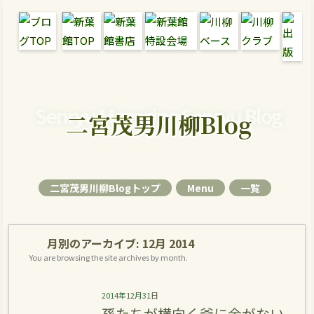
Senryu Magazine Senryu Blog
二宮茂男川柳Blog
二宮茂男川柳Blogトップ
Menu
一覧
月別のアーカイブ:
12月 2014
You are browsing the site archives by month.
2014年12月31日
孫たちが横向く爺に金がない