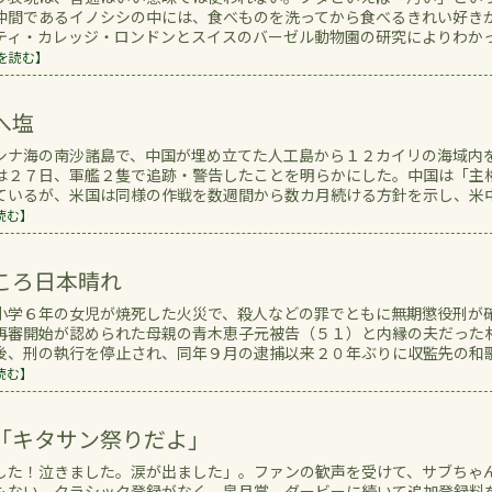
仲間であるイノシシの中には、食べものを洗ってから食べるきれい好き
ティ・カレッジ・ロンドンとスイスのバーゼル動物園の研究によりわか
を読む】
へ塩
シナ海の南沙諸島で、中国が埋め立てた人工島から１２カイリの海域内
は２７日、軍艦２隻で追跡・警告したことを明らかにした。中国は「主
ているが、米国は同様の作戦を数週間から数カ月続ける方針を示し、米
読む】
ころ日本晴れ
小学６年の女児が焼死した火災で、殺人などの罪でともに無期懲役刑が
再審開始が認められた母親の青木恵子元被告（５１）と内縁の夫だった
後、刑の執行を停止され、同年９月の逮捕以来２０年ぶりに収監先の和
読む】
「キタサン祭りだよ」
した！泣きました。涙が出ました」。ファンの歓声を受けて、サブちゃ
もない。クラシック登録がなく、皐月賞、ダービーに続いて追加登録料