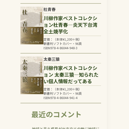
杜青春
川柳作家ベストコレクシ
ョン杜青春―炎天下台湾
全土焼芋化
定価：（本体
¥
1,200
＋税）
新書判ソフトカバー・96頁
ISBN978-4-86044-948-3
太秦三猿
川柳作家ベストコレクシ
ョン 太秦三猿―知られた
い個人情報だってある
定価：（本体
¥
1,200
＋税）
新書判ソフトカバー・96頁
ISBN978-4-86044-941-4
最近のコメント
地球と言う惑星が出来立ての時に地球に