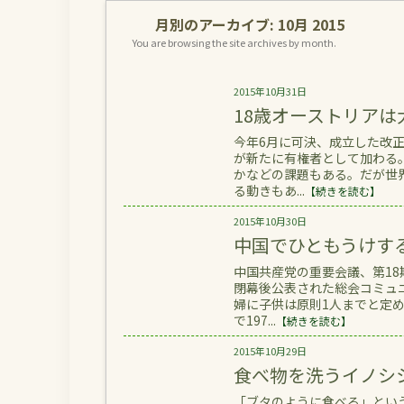
月別のアーカイブ:
10月 2015
You are browsing the site archives by month.
2015年10月31日
18歳オーストリアは
今年6月に可決、成立した改正
が新たに有権者として加わる
かなどの課題もある。だが世
る動きもあ...
【続きを読む】
2015年10月30日
中国でひともうけす
中国共産党の重要会議、第18
閉幕後公表された総会コミュ
婦に子供は原則1人までと定
で197...
【続きを読む】
2015年10月29日
食べ物を洗うイノシ
「ブタのように食べる」とい