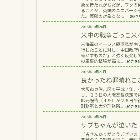
象を持たれがちだが、ブタの
ることが、英国のユニバーシ
た。実験の対象となっ...
【続き
2015年10月28日
米中の戦争ごっこ米
米海軍のイージス駆逐艦が南
行したことに対し、中国政府
脅かすものだ」と強く反発し
の軍事的緊張が高ま...
【続きを
2015年10月27日
良かったね罪晴れこ
大阪市東住吉区で平成７年、
し、２３日の大阪高裁決定で
晧元被告（４９）が２６日午
刑務所と大分刑務所...
【続きを
2015年10月26日
サブちゃんが泣いた
「皆さんありがとうございま
悲願のＧＩ制覇を喜ぶ。無理