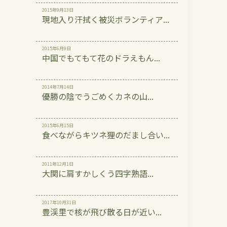
2015年9月13日
現地入り汗拭く被災ボランティア...
2015年6月9日
中国でもてもて花のドラえもん...
2014年7月14日
優勝の陰でうごめくカネの山...
2015年6月15日
食べながらキツネ狸のだまし合い...
2011年12月1日
大関に肩すかしくう四字熟語...
2017年10月31日
豊渓里で核が飛び散る日が近い...