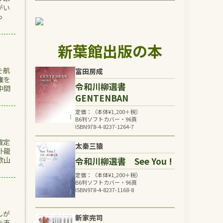
がい
っ
新葉館出版の本
を航
富田房成
権を
令和川柳選書
中間
GENTENBAN
定価：（本体
¥
1,200
＋税）
B6判ソフトカバー・96頁
ISBN978-4-8237-1264-7
確定
太秦三猿
朴龍
令和川柳選書 See You !
歌山
定価：（本体
¥
1,200
＋税）
B6判ソフトカバー・96頁
ISBN978-4-8237-1168-8
んが
新家完司
を支