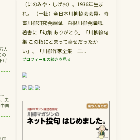
（にのみや・しげお）。1936年生ま
れ。 （一社）全日本川柳協会会員。時
事川柳研究会顧問。白根川柳会講師。
著書に「句集 ありがとう」「川柳絵句
集 この指にとまって幸せだったか
万人
い」。「川柳作家全集 二...
るの
プロフィールの続きを見る
下げ
た。
め、夫
つ中国
う印