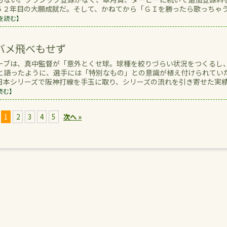
５２年目の大願成就だ。そして、かねてから「ＧＩを勝ったら歌っちゃ
を読む】
バメ飛べもせず
ーブは、真中監督が「意外とくせ球。球種を絞りづらい状況をつくるし
と語ったように、選手には「特別なもの」との意識が植え付けられてい
日本シリーズで阪神打線を手玉に取り、シリーズの流れを引き寄せた実
読む】
1
2
3
4
5
次へ »