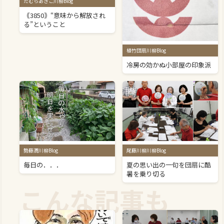
たむらあきこ川柳Blog
｟3850｠“意味から解放され
る”ということ
植竹団扇川柳Blog
冷房の効かぬ小部屋の印象派
勢藤潤川柳Blog
尾藤川柳川柳Blog
毎日の．．．
夏の思い出の一句を団扇に酷
暑を乗り切る
こんな記事も