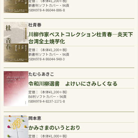
定価：（本体
¥
1,200
＋税）
新書判ソフトカバー・96頁
ISBN978-4-86044-886-8
杜青春
川柳作家ベストコレクション杜青春―炎天下
台湾全土焼芋化
定価：（本体
¥
1,200
＋税）
新書判ソフトカバー・96頁
ISBN978-4-86044-948-3
たむらあきこ
令和川柳選書 よけいにさみしくなる
定価：（本体
¥
1,200
＋税）
B6判ソフトカバー・96頁
ISBN978-4-8237-1171-8
岡本恵
かみさまのいうとおり
定価：（本体
¥
1,000
＋税）