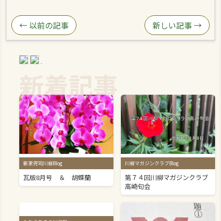
← 以前の記事
新しい記事 →
新着記事
新家完司川柳Blog
川柳マガジンクラブBlog
瓦版8月号 ＆ 胡蝶蘭
第７４回川柳マガジンクラブ
高崎句会