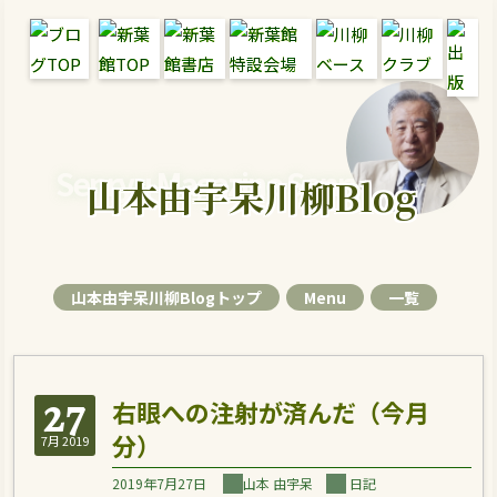
Senryu Magazine Senryu Blog
山本由宇呆川柳Blog
山本由宇呆川柳Blogトップ
Menu
一覧
27
右眼への注射が済んだ（今月
分）
7月 2019
2019年7月27日
山本 由宇呆
日記