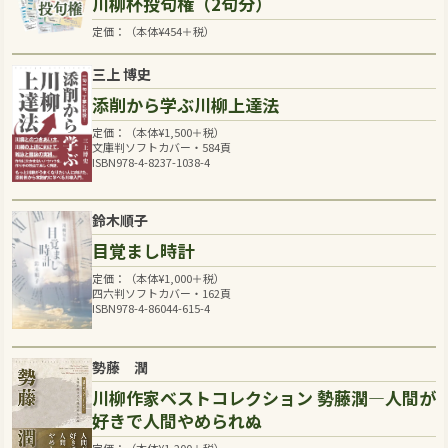
川柳杯投句権（2句分）
定価：（本体
¥
454
＋税）
三上 博史
添削から学ぶ川柳上達法
定価：（本体
¥
1,500
＋税）
文庫判ソフトカバー・584頁
ISBN978-4-8237-1038-4
鈴木順子
目覚まし時計
定価：（本体
¥
1,000
＋税）
四六判ソフトカバー・162頁
ISBN978-4-86044-615-4
勢藤 潤
川柳作家ベストコレクション 勢藤潤―人間が
好きで人間やめられぬ
定価：（本体
¥
1,200
＋税）