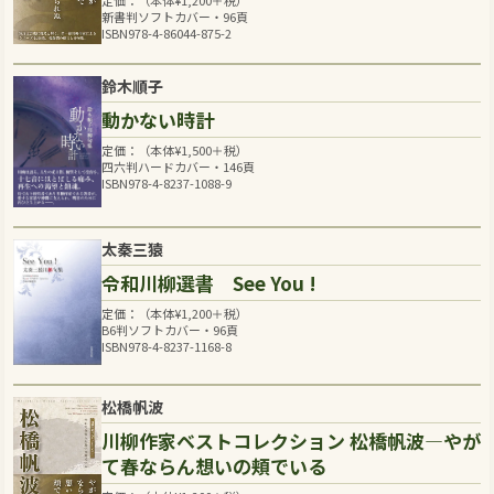
新書判ソフトカバー・96頁
ISBN978-4-86044-875-2
鈴木順子
動かない時計
定価：（本体
¥
1,500
＋税）
四六判ハードカバー・146頁
ISBN978-4-8237-1088-9
太秦三猿
令和川柳選書 See You !
定価：（本体
¥
1,200
＋税）
B6判ソフトカバー・96頁
ISBN978-4-8237-1168-8
松橋帆波
川柳作家ベストコレクション 松橋帆波―やが
て春ならん想いの頬でいる