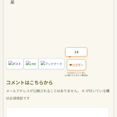
呆
14
ポスト
LINE
ブックマーク
❤️
ひざポン
｢なるほど!｣｢いいね!｣
心が動いたらポチっ(無記名)
コメントはこちらから
メールアドレスが公開されることはありません。
※
が付いている欄
は必須項目です