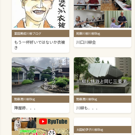
富田房成川柳ブログ
尾藤川柳川柳Blog
もう一杯好いではないか衣被
川口川柳会
き
勢藤潤川柳Blog
勢藤潤川柳Blog
陣屋跡．．．
川柳も．．．
太田紀伊子川柳Blog