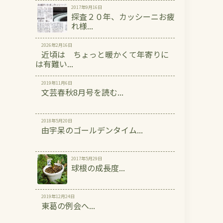
2017年9月16日
探査２０年、カッシーニお疲
れ様...
2026年2月16日
近頃は ちょっと暖かくて年寄りに
は有難い...
2019年11月6日
文芸春秋8月号を読む...
2018年5月20日
由宇呆のゴールデンタイム...
2017年5月29日
球根の成長度...
2019年12月24日
東葛の例会へ...