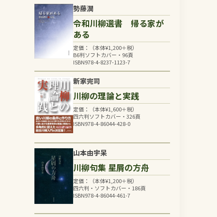
勢藤潤
令和川柳選書 帰る家が
ある
定価：（本体
¥
1,200
＋税）
B6判ソフトカバー・96頁
ISBN978-4-8237-1123-7
新家完司
川柳の理論と実践
定価：（本体
¥
1,600
＋税）
四六判ソフトカバー・326頁
ISBN978-4-86044-428-0
山本由宇呆
川柳句集 星屑の方舟
定価：（本体
¥
1,200
＋税）
四六判・ソフトカバー・186頁
ISBN978-4-86044-461-7