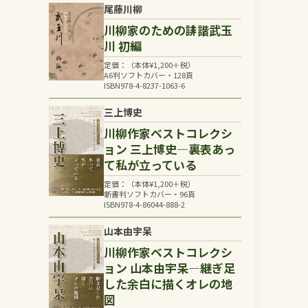
尾藤川柳
川柳家のための誹諧武玉
川 初編
定価：（本体
¥
1,200
＋税）
A6判ソフトカバー・128頁
ISBN978-4-8237-1063-6
三上博史
川柳作家ベストコレクシ
ョン 三上博史―裏表あっ
て私が立っている
定価：（本体
¥
1,200
＋税）
新書判ソフトカバー・96頁
ISBN978-4-86044-888-2
山本由宇呆
川柳作家ベストコレクシ
ョン 山本由宇呆―継ぎ足
した余白に描くオレの地
図