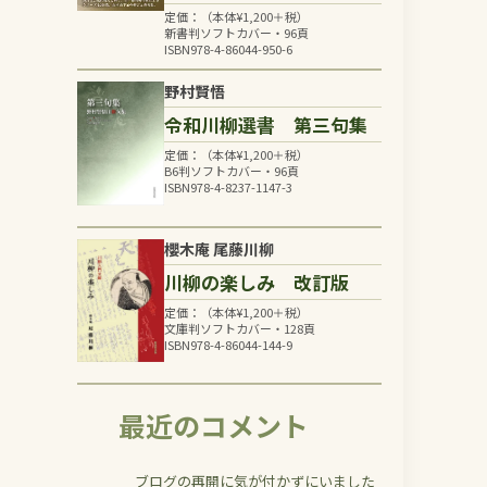
定価：（本体
¥
1,200
＋税）
新書判ソフトカバー・96頁
ISBN978-4-86044-950-6
野村賢悟
令和川柳選書 第三句集
定価：（本体
¥
1,200
＋税）
B6判ソフトカバー・96頁
ISBN978-4-8237-1147-3
櫻木庵 尾藤川柳
川柳の楽しみ 改訂版
定価：（本体
¥
1,200
＋税）
文庫判ソフトカバー・128頁
ISBN978-4-86044-144-9
最近のコメント
ブログの再開に気が付かずにいました