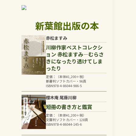
新葉館出版の本
赤松ますみ
川柳作家ベストコレクシ
ョン 赤松ますみ―むらさ
きになったり透けてしま
ったり
定価：（本体
¥
1,200
＋税）
新書判ソフトカバー・96頁
ISBN978-4-86044-986-5
櫻木庵 尾藤川柳
短冊の書き方と鑑賞
定価：（本体
¥
1,200
＋税）
文庫判ソフトカバー・128頁
ISBN978-4-86044-145-6