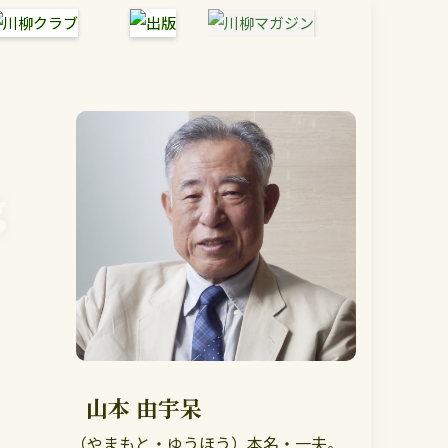
g
山本 由宇呆
（やまもと・ゆうほう）本名・一夫。