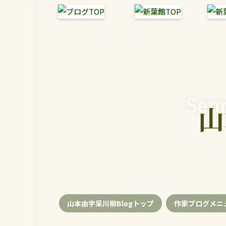
Senr
山
山本由宇呆川柳Blogトップ
作家ブログメニ