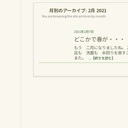
月別のアーカイブ:
2月 2021
You are browsing the site archives by month.
2021年2月7日
どこかで春が・・・
もう 二月になりましたね。 
呂も 洗面も 水回りを直すこ
また。 ...
【続きを読む】