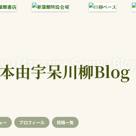
yu Magazine Senryu Blo
本由宇呆川柳Blog
ュー
プロフィール
投稿
一覧