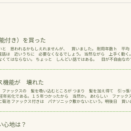
機能付き）を買った
いと 思われるかもしえれませんが、 買いました。 耐用年数ｈ 平均
電話は 近いうちに 必要なくなるでしょう。 当然ながら 上手く動く。
なくてはならない。 ちょっと しんどい話ではある。 目が不自由なの
ス機能が 壊れた
、ファックスの 髪を吸い込むところが つまり 髪を加え得て 引っ張
経年劣化である。１５年つかったから 当然か。 あtらしい ファック
に菊池 ファックス付きは パナソニック敷かないという。明後日 買い
い心地は？