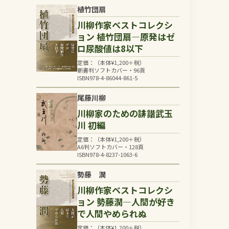
植竹団扇
川柳作家ベストコレクシ
ョン 植竹団扇―原発はゼ
ロ尿酸値は8以下
定価：（本体
¥
1,200
＋税）
新書判ソフトカバー・96頁
ISBN978-4-86044-861-5
尾藤川柳
川柳家のための誹諧武玉
川 初編
定価：（本体
¥
1,200
＋税）
A6判ソフトカバー・128頁
ISBN978-4-8237-1063-6
勢藤 潤
川柳作家ベストコレクシ
ョン 勢藤潤―人間が好き
で人間やめられぬ
定価：（本体
¥
1,200
＋税）