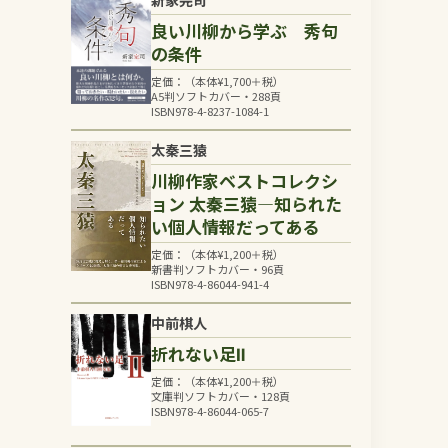
良い川柳から学ぶ 秀句
の条件
定価：（本体
¥
1,700
＋税）
A5判ソフトカバー・288頁
ISBN978-4-8237-1084-1
太秦三猿
川柳作家ベストコレクシ
ョン 太秦三猿―知られた
い個人情報だってある
定価：（本体
¥
1,200
＋税）
新書判ソフトカバー・96頁
ISBN978-4-86044-941-4
中前棋人
折れない足Ⅱ
定価：（本体
¥
1,200
＋税）
文庫判ソフトカバー・128頁
ISBN978-4-86044-065-7