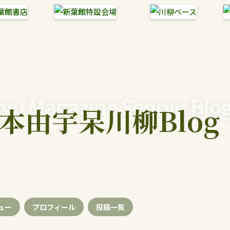
yu Magazine Senryu Blo
本由宇呆川柳Blog
ュー
プロフィール
投稿
一覧