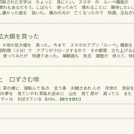
印刷された文字は ちょっと 見にくい。 スマホ の ルーペ機能の 
 慣れもあるだろう。しばらく 使ってみて 慣れることに 期待したい
痛かった歯を 抜いた。 痛みの元が 亡くなったので 快適。玉ねぎの.
拡大鏡を買った
 ４倍の拡大鏡を 買った。 今まで スマホのアプリ「ルーペ」機能を
時間制限（３分）で アプリがクローズするので その都度 立ち上げる
 使ってみたが 快適であった。 補聴器も 先日 調整が 終えて、快
と 口ずさむ唄
 草の褥に 寝転んで 私の 言う事 お聞きあれ 人の 浮世の 見栄
の夢を 見ていやれ 草臥れ安めに 山を 見て 原が 減ってら また
ィは おぼえている &nbs...
【続きを読む】