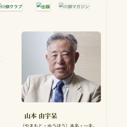
g
山本 由宇呆
（やまもと・ゆうほう）本名・一夫。