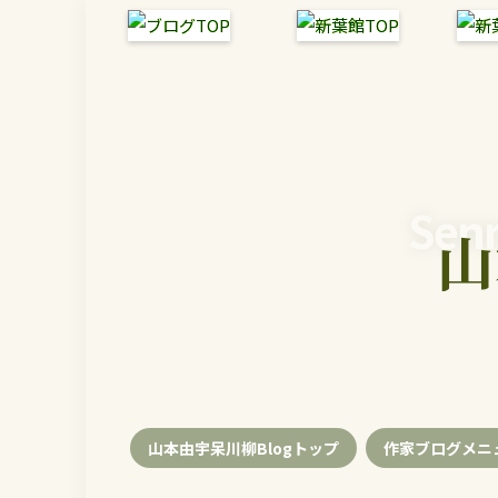
Senr
山
山本由宇呆川柳Blogトップ
作家ブログメニ