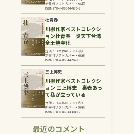
新書判ソフトカバー・96頁
ISBN978-4-86044-875-2
杜青春
川柳作家ベストコレクシ
ョン杜青春―炎天下台湾
全土焼芋化
定価：（本体
¥
1,200
＋税）
新書判ソフトカバー・96頁
ISBN978-4-86044-948-3
三上博史
川柳作家ベストコレクシ
ョン 三上博史―裏表あっ
て私が立っている
定価：（本体
¥
1,200
＋税）
新書判ソフトカバー・96頁
ISBN978-4-86044-888-2
最近のコメント