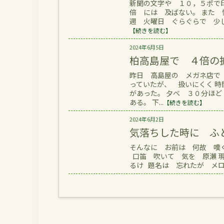
新聞の文字や １０，５ポで
倍 には 及ばない。 また
週 火曜日 ぐらぐらで 少し
【続きを読む】
2024年6月5日
柏高島屋で ４倍の
昨日 高島屋の メガネ店で
っていたが、 扱いにくく 
があった。 夕べ ３０分ほど
ある。 下...
【続きを読む】
2024年6月2日
気落ちした時に ふ
そんなに お前は 何故 嘆く
口笛 吹いて 気を 原瀬 現
るけ 題名は 忘れたが メロデ