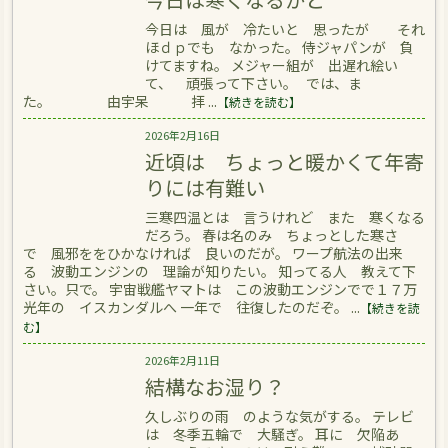
今日は 風が 冷たいと 思ったが それ
ほｄｐでも なかった。 侍ジャパンが 負
けてますね。 メジャー組が 出遅れ絵い
て、 頑張って下さい。 では、ま
た。 由宇呆 拝 ...
【続きを読む】
2026年2月16日
近頃は ちょっと暖かくて年寄
りには有難い
三寒四温とは 言うけれど また 寒くなる
だろう。 春は名のみ ちょっとした寒さ
で 風邪ををひかなければ 良いのだが。 ワープ航法の出来
る 波動エンジンの 理論が知りたい。 知ってる人 教えて下
さい。只で。 宇宙戦艦ヤマトは この波動エンジンでで１７万
光年の イスカンダルへ 一年で 往復したのだぞ。 ...
【続きを読
む】
2026年2月11日
結構なお湿り？
久しぶりの雨 のような気がする。 テレビ
は 冬季五輪で 大騒ぎ。 耳に 欠陥あ