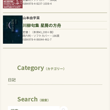
ISBN978-4-8237-1038-4
山本由宇呆
川柳句集 星屑の方舟
定価：（本体
¥
1,200
＋税）
四六判・ソフトカバー・186頁
ISBN978-4-86044-461-7
Category
（カテゴリー）
日記
Search
（検索）