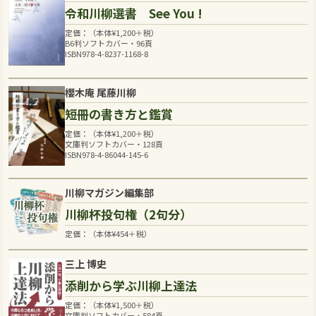
令和川柳選書 See You !
定価：（本体
¥
1,200
＋税）
B6判ソフトカバー・96頁
ISBN978-4-8237-1168-8
櫻木庵 尾藤川柳
短冊の書き方と鑑賞
定価：（本体
¥
1,200
＋税）
文庫判ソフトカバー・128頁
ISBN978-4-86044-145-6
川柳マガジン編集部
川柳杯投句権（2句分）
定価：（本体
¥
454
＋税）
三上 博史
添削から学ぶ川柳上達法
定価：（本体
¥
1,500
＋税）
文庫判ソフトカバー・584頁