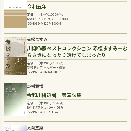
令和五年
定価：（本体
¥
1,000
＋税）
A5判・ソフトカバー・138頁
ISBN978-4-8237-1091-9
赤松ますみ
川柳作家ベストコレクション 赤松ますみ―む
らさきになったり透けてしまったり
定価：（本体
¥
1,200
＋税）
新書判ソフトカバー・96頁
ISBN978-4-86044-986-5
野村賢悟
令和川柳選書 第三句集
定価：（本体
¥
1,200
＋税）
B6判ソフトカバー・96頁
ISBN978-4-8237-1147-3
太秦三猿