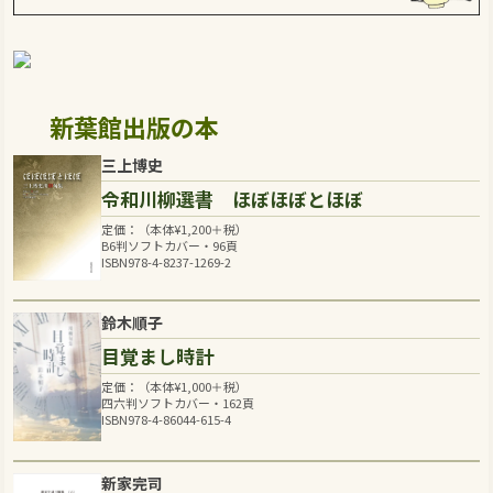
新葉館出版の本
三上博史
令和川柳選書 ほぼほぼとほぼ
定価：（本体
¥
1,200
＋税）
B6判ソフトカバー・96頁
ISBN978-4-8237-1269-2
鈴木順子
目覚まし時計
定価：（本体
¥
1,000
＋税）
四六判ソフトカバー・162頁
ISBN978-4-86044-615-4
新家完司