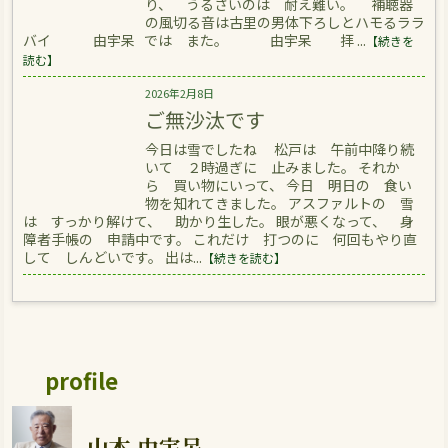
り、 うるさいのは 耐え難い。 補聴器
の風切る音は古里の男体下ろしとハモるララ
バイ 由宇呆 では また。 由宇呆 拝 ...
【続きを
読む】
2026年2月8日
ご無沙汰です
今日は雪でしたね 松戸は 午前中降り続
いて ２時過ぎに 止みました。 それか
ら 買い物にいって、 今日 明日の 食い
物を知れてきました。 アスファルトの 雪
は すっかり解けて、 助かり生した。 眼が悪くなって、 身
障者手帳の 申請中です。 これだけ 打つのに 何回もやり直
して しんどいです。 出は...
【続きを読む】
profile
山本 由宇呆