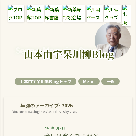
Senryu Magazine Senryu Blog
山本由宇呆川柳Blog
山本由宇呆川柳Blogトップ
Menu
一覧
年別のアーカイブ:
2026
You are browsing the site archives by year.
2026年3月2日
今日は寒くなるかと