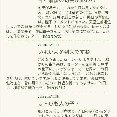
冬至が過ぎて、これから日は長くなる楽し
み。 昨23日は 今年最後の句会。東葛川柳
会。毎年12月は23日の祝日。 昨日の新聞に
は、陛下のコメントがあった。天皇生前退位
についての 論争に感謝する という主旨があった。 長寿と言え
ば、東葛の長老 窪田和子さんは 来年卒寿になられる。 若い
句を作られる。とて...
【続きを読む】
2016年12月16日
いよいよ冬到来ですね
寒くなりましたね。 いよいよ冬ですね。 寒
がりの由宇呆は、セーターを２枚着て 厚手
の靴下に、レッグウォーマーを履いて 昨日
から股引も厚手にしました。 風邪とおぼし
き症状は、続いていますが 何とか頑張っています。 裏日本も
北海道も 雪に耐えているのに 我儘な話ですみません。 昨日
は 猫の額の庭の木を...
【続きを読む】
2016年12月10日
ＵＦＯも人の子？
風邪とおぼしき症状で、昨日の夕方からダウ
ンした。 インフルエンザは １０月末に予