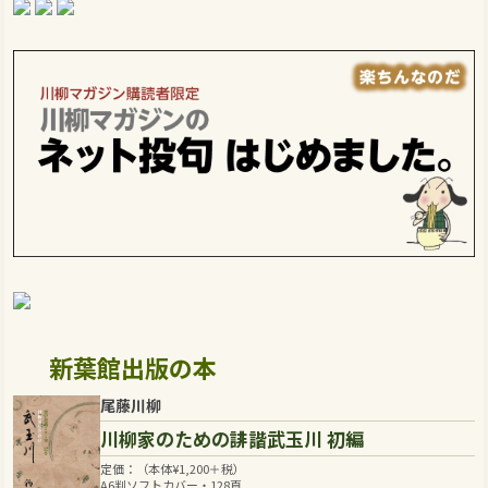
新葉館出版の本
尾藤川柳
川柳家のための誹諧武玉川 初編
定価：（本体
¥
1,200
＋税）
A6判ソフトカバー・128頁