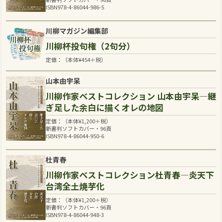
ISBN978-4-86044-986-5
川柳マガジン編集部
川柳杯投句権（2句分）
定価：（本体
¥
454
＋税）
山本由宇呆
川柳作家ベストコレクション 山本由宇呆―継
ぎ足した余白に描くオレの地図
定価：（本体
¥
1,200
＋税）
新書判ソフトカバー・96頁
ISBN978-4-86044-950-6
杜青春
川柳作家ベストコレクション杜青春―炎天下
台湾全土焼芋化
定価：（本体
¥
1,200
＋税）
新書判ソフトカバー・96頁
ISBN978-4-86044-948-3