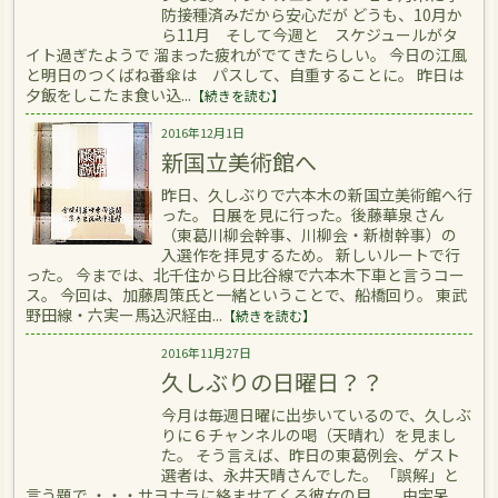
防接種済みだから安心だが どうも、10月か
ら11月 そして今週と スケジュールがタ
イト過ぎたようで 溜まった疲れがでてきたらしい。 今日の江風
と明日のつくばね番傘は パスして、自重することに。 昨日は
夕飯をしこたま食い込...
【続きを読む】
2016年12月1日
新国立美術館へ
昨日、久しぶりで六本木の新国立美術館へ行
った。 日展を見に行った。後藤華泉さん
（東葛川柳会幹事、川柳会・新樹幹事）の
入選作を拝見するため。 新しいルートで行
った。 今までは、北千住から日比谷線で六本木下車と言うコー
ス。 今回は、加藤周策氏と一緒ということで、船橋回り。 東武
野田線・六実ー馬込沢経由...
【続きを読む】
2016年11月27日
久しぶりの日曜日？？
今月は毎週日曜に出歩いているので、久しぶ
りに６チャンネルの喝（天晴れ）を見まし
た。 そう言えば、昨日の東葛例会、ゲスト
選者は、永井天晴さんでした。 「誤解」と
言う題で ・・・サヨナラに絡ませてくる彼女の目 由宇呆