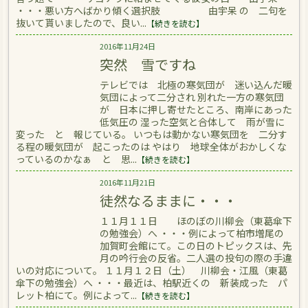
・・・悪い方へばかり傾く選択肢 由宇呆 の 二句を
抜いて貰いましたので、良い...
【続きを読む】
2016年11月24日
突然 雪ですね
テレビでは 北極の寒気団が 迷い込んだ暖
気団によって二分され 別れた一方の寒気団
が 日本に押し寄せたところ、南岸にあった
低気圧の 湿った空気と合体して 雨が雪に
変った と 報じている。 いつもは動かない寒気団を 二分す
る程の暖気団が 起こったのは やはり 地球全体がおかしくな
っているのかなぁ と 思...
【続きを読む】
2016年11月21日
徒然なるままに・・・
１１月１１日 ほのぼの川柳会（東葛傘下
の勉強会）へ ・・・例によって柏市増尾の
加賀町会館にて。この日のトピックスは、先
月の吟行会の反省。二人選の投句の際の手違
いの対応について。 １１月１２日（土） 川柳会・江風（東葛
傘下の勉強会）へ ・・・最近は、柏駅近くの 新装成った パ
レット柏にて。例によって...
【続きを読む】