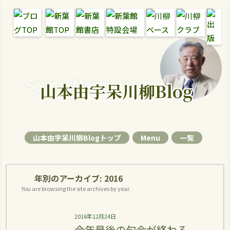
Senryu Magazine Senryu Blog
山本由宇呆川柳Blog
山本由宇呆川柳Blogトップ
Menu
一覧
年別のアーカイブ:
2016
You are browsing the site archives by year.
2016年12月24日
今年最後の句会が終わる