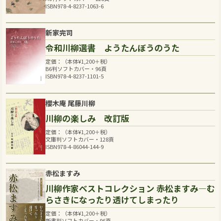
ISBN978-4-8237-1063-6
新家完司
令和川柳選書 ようたんぼうのうた
定価：（本体
¥
1,200
＋税）
B6判ソフトカバー・96頁
ISBN978-4-8237-1101-5
櫻木庵 尾藤川柳
川柳の楽しみ 改訂版
定価：（本体
¥
1,200
＋税）
文庫判ソフトカバー・128頁
ISBN978-4-86044-144-9
赤松ますみ
川柳作家ベストコレクション 赤松ますみ―む
らさきになったり透けてしまったり
定価：（本体
¥
1,200
＋税）
新書判ソフトカバー・96頁