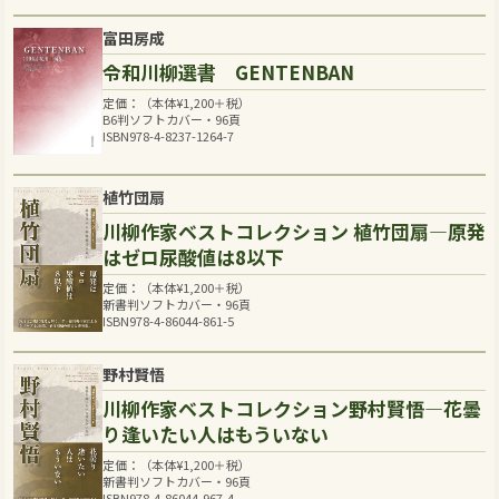
富田房成
令和川柳選書 GENTENBAN
定価：（本体
¥
1,200
＋税）
B6判ソフトカバー・96頁
ISBN978-4-8237-1264-7
植竹団扇
川柳作家ベストコレクション 植竹団扇―原発
はゼロ尿酸値は8以下
定価：（本体
¥
1,200
＋税）
新書判ソフトカバー・96頁
ISBN978-4-86044-861-5
野村賢悟
川柳作家ベストコレクション野村賢悟―花曇
り逢いたい人はもういない
定価：（本体
¥
1,200
＋税）
新書判ソフトカバー・96頁
ISBN978-4-86044-967-4