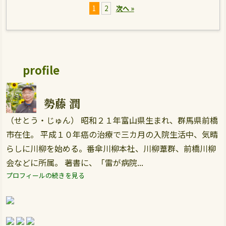
1
2
次へ »
profile
勢藤 潤
（せとう・じゅん） 昭和２１年富山県生まれ、群馬県前橋
市在住。 平成１０年癌の治療で三カ月の入院生活中、気晴
らしに川柳を始める。番傘川柳本社、川柳葦群、前橋川柳
会などに所属。 著書に、「雷が病院...
プロフィールの続きを見る