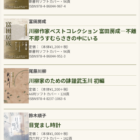
新書判ソフトカバー・96頁
ISBN978-4-86044-967-4
富田房成
川柳作家ベストコレクション 富田房成―不離
不即うすむらさきの中にいる
定価：（本体
¥
1,200
＋税）
新書判ソフトカバー・96頁
ISBN978-4-86044-951-3
尾藤川柳
川柳家のための誹諧武玉川 初編
定価：（本体
¥
1,200
＋税）
A6判ソフトカバー・128頁
ISBN978-4-8237-1063-6
鈴木順子
目覚まし時計
定価：（本体
¥
1,000
＋税）
四六判ソフトカバー・162頁