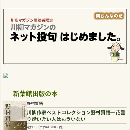
新葉館出版の本
野村賢悟
川柳作家ベストコレクション野村賢悟―花曇
り逢いたい人はもういない
定価：（本体
¥
1,200
＋税）