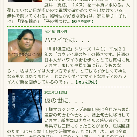
度は「真鱈」（メス）を一本買い求める。入
荷していない日が多いので電話で確かめてから出かけている。
無料で捌いてくれる。鱈料理が好きな家内は、家に帰り「子付
け」「昆布締め」「子の煮つけ...
【続きを読む】
2021年1月22日
ハワイでは．．．
「川柳漫遊記」シリーズ（４１） 平成２１
年の「カウアイ島の旅」の続きです。普通の
日本人がハワイの街を歩くととても貧相に見
えます。ましてや裸で海に行こうものな
ら…、私はガタイは大きい方ですが、とても恥ずかしくて裸に
なる勇気はありません。とにかくダイナマイトなボディのハワ
イ人が街を闊歩しているのです。...
【続きを読む】
2021年1月19日
仮の世に．．．
川柳マガジンクラブ高崎句会は今月からまた
通常の句会を休会とし、誌上句会に移行して
います。新型コロナウイルス感染者がここ群
馬県でも三桁になったことがあり、危険回避
のためしばらく誌上句会で研鑽することにしました。選は全員
での互選。今月の課題は、「気心」と「遊」。１５名の方々に