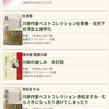
ISBN978-4-8237-1171-8
杜青春
川柳作家ベストコレクション杜青春―炎天下
台湾全土焼芋化
定価：（本体
¥
1,200
＋税）
新書判ソフトカバー・96頁
ISBN978-4-86044-948-3
櫻木庵 尾藤川柳
川柳の楽しみ 改訂版
定価：（本体
¥
1,200
＋税）
文庫判ソフトカバー・128頁
ISBN978-4-86044-144-9
赤松ますみ
川柳作家ベストコレクション 赤松ますみ―む
らさきになったり透けてしまったり
定価：（本体
¥
1,200
＋税）