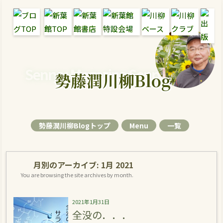
Senryu Magazine Senryu Blog
勢藤潤川柳Blog
勢藤潤川柳Blogトップ
Menu
一覧
月別のアーカイブ:
1月 2021
You are browsing the site archives by month.
2021年1月31日
全没の．．．