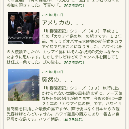
参加を頂きました。写真の「...
【続きを読む】
2021年1月16日
アメリカの．．．
「川柳漫遊記」シリーズ（４０） 平成２１
年の「カウアイ島の旅」の続きです。１２年
前、ちょうどオバマ元大統領の就任式をカウ
アイ島で見ることになりました。ハワイ出身
の大統領でしたが、カウアイ島にはそんな祝賀の気分はなかっ
たように思います。しかしテレビはどのチャンネルを回しても
就任式一色でした。式の後も...
【続きを読む】
2021年1月13日
突然の．．．
「川柳漫遊記」シリーズ（３９） 旅行に出
かけられない世間の風も読まずに、ノー天気
な旅日記の紹介が続きます。今度の旅は平成
２１年の「カウアイ島の旅」です。ハワイ４
島制覇を目指した最後の島ですが、直行便はなく日本からの観
光客はほとんどいません。ハワイ諸島の西方にあり一番古い自
然豊かな島です。ハワイ諸島...
【続きを読む】