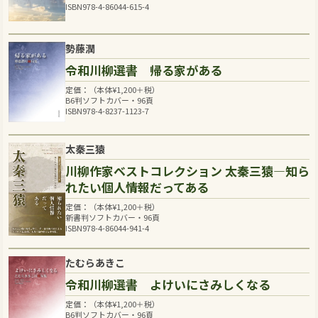
ISBN978-4-86044-615-4
勢藤潤
令和川柳選書 帰る家がある
定価：（本体
¥
1,200
＋税）
B6判ソフトカバー・96頁
ISBN978-4-8237-1123-7
太秦三猿
川柳作家ベストコレクション 太秦三猿―知ら
れたい個人情報だってある
定価：（本体
¥
1,200
＋税）
新書判ソフトカバー・96頁
ISBN978-4-86044-941-4
たむらあきこ
令和川柳選書 よけいにさみしくなる
定価：（本体
¥
1,200
＋税）
B6判ソフトカバー・96頁