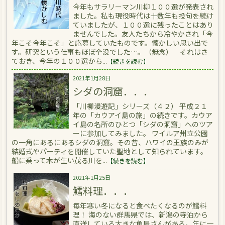
今年もサラリーマン川柳１００選が発表され
ました。私も現役時代は十数年も投句を続け
ていましたが、１００選に残ったことはあり
ませんでした。友人たちから冷やかされ「今
年こそ今年こそ」と応募していたものです。懐かしい思い出で
す。研究という仕事もほぼ全没でした…。（無念） それはさ
ておき、今年の１００選から...
【続きを読む】
2021年1月28日
シダの洞窟．．．
「川柳漫遊記」シリーズ（４２） 平成２１
年の「カウアイ島の旅」の続きです。カウア
イ島の名所のひとつ「シダの洞窟」へのツア
ーに参加してみました。 ワイルア州立公園
の一角にあるにあるシダの洞窟。その昔、ハワイの王族のみが
結婚式やパーティを開催していた聖地として知られています。
船に乗って木が生い茂る川を...
【続きを読む】
2021年1月25日
鱈料理．．．
毎年寒い冬になると食べたくなるのが鱈料
理！ 海のない群馬県では、新潟の寺泊から
直送している大きな魚屋さんがある。年に一