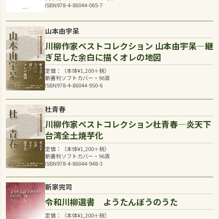
ISBN978-4-86044-065-7
山本由宇呆
川柳作家ベストコレクション 山本由宇呆―継
ぎ足した余白に描くオレの地図
定価：（本体
¥
1,200
＋税）
新書判ソフトカバー・96頁
ISBN978-4-86044-950-6
杜青春
川柳作家ベストコレクション杜青春―炎天下
台湾全土焼芋化
定価：（本体
¥
1,200
＋税）
新書判ソフトカバー・96頁
ISBN978-4-86044-948-3
新家完司
令和川柳選書 ようたんぼうのうた
定価：（本体
¥
1,200
＋税）