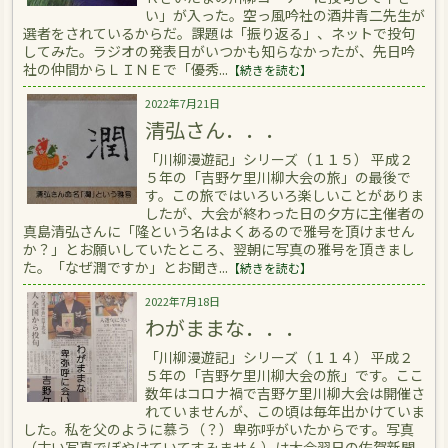
い」が入った。空っ風吟社の酒井青二先生が
選者をされているからだ。課題は「振り返る」、ネットで投句
してみた。ラジオの発表日がいつかも知らなかったが、先日吟
社の仲間からＬＩＮＥで「優秀...
【続きを読む】
2022年7月21日
清弘さん．．．
「川柳漫遊記」シリーズ（１１５） 平成２
５年の「吉野ケ里川柳大会の旅」の最後で
す。この旅ではいろいろ楽しいことがありま
したが、大会が終わった日の夕方に主催者の
真島清弘さんに「隆という名はよくあるので雅号を頂けません
か？」とお願いしていたところ、翌朝に写真の雅号を頂きまし
た。「なぜ潤ですか」とお聞き...
【続きを読む】
2022年7月18日
わがままな．．．
「川柳漫遊記」シリーズ（１１４） 平成２
５年の「吉野ケ里川柳大会の旅」です。ここ
数年はコロナ禍で吉野ケ里川柳大会は開催さ
れていませんが、この頃は毎年出かけていま
した。私を父のように慕う（？）卑弥呼がいたからです。写真
（古い写真でぼやけていてすみません）は大会翌日の佐賀新聞