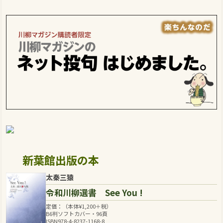
新葉館出版の本
太秦三猿
令和川柳選書 See You !
定価：（本体
¥
1,200
＋税）
B6判ソフトカバー・96頁
ISBN978-4-8237-1168-8