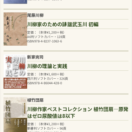
尾藤川柳
川柳家のための誹諧武玉川 初編
定価：（本体
¥
1,200
＋税）
A6判ソフトカバー・128頁
ISBN978-4-8237-1063-6
新家完司
川柳の理論と実践
定価：（本体
¥
1,600
＋税）
四六判ソフトカバー・326頁
ISBN978-4-86044-428-0
植竹団扇
川柳作家ベストコレクション 植竹団扇―原発
はゼロ尿酸値は8以下
定価：（本体
¥
1,200
＋税）
新書判ソフトカバー・96頁