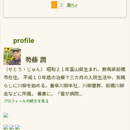
1
2
次へ »
profile
勢藤 潤
（せとう・じゅん） 昭和２１年富山県生まれ、群馬県前橋
市在住。 平成１０年癌の治療で三カ月の入院生活中、気晴
らしに川柳を始める。番傘川柳本社、川柳葦群、前橋川柳
会などに所属。 著書に、「雷が病院...
プロフィールの続きを見る