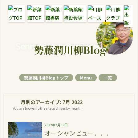
Senryu Magazine Senryu Blog
勢藤潤川柳Blog
勢藤潤川柳Blogトップ
Menu
一覧
月別のアーカイブ:
7月 2022
You are browsing the site archives by month.
2022年7月30日
オーシャンビュー．．．