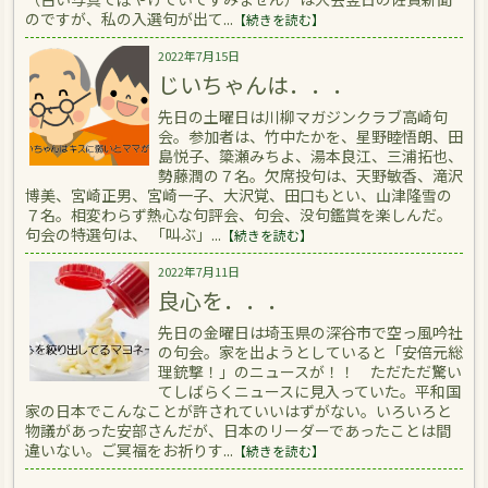
のですが、私の入選句が出て...
【続きを読む】
2022年7月15日
じいちゃんは．．．
先日の土曜日は川柳マガジンクラブ高崎句
会。参加者は、竹中たかを、星野睦悟朗、田
島悦子、簗瀬みちよ、湯本良江、三浦拓也、
勢藤潤の７名。欠席投句は、天野敏香、滝沢
博美、宮崎正男、宮崎一子、大沢覚、田口もとい、山津隆雪の
７名。相変わらず熱心な句評会、句会、没句鑑賞を楽しんだ。
句会の特選句は、 「叫ぶ」...
【続きを読む】
2022年7月11日
良心を．．．
先日の金曜日は埼玉県の深谷市で空っ風吟社
の句会。家を出ようとしていると「安倍元総
理銃撃！」のニュースが！！ ただただ驚い
てしばらくニュースに見入っていた。平和国
家の日本でこんなことが許されていいはずがない。いろいろと
物議があった安部さんだが、日本のリーダーであったことは間
違いない。ご冥福をお祈りす...
【続きを読む】