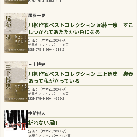
ISBN978-4-86044-861-5
尾藤一泉
川柳作家ベストコレクション 尾藤一泉―すこ
しつかれてあたたかい色になる
定価：（本体
¥
1,200
＋税）
新書判ソフトカバー・96頁
ISBN978-4-86044-916-2
三上博史
川柳作家ベストコレクション 三上博史―裏表
あって私が立っている
定価：（本体
¥
1,200
＋税）
新書判ソフトカバー・96頁
ISBN978-4-86044-888-2
中前棋人
折れない足Ⅱ
定価：（本体
¥
1,200
＋税）
文庫判ソフトカバー・128頁