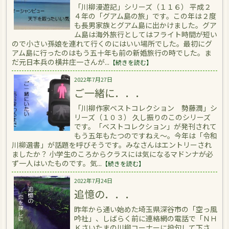
「川柳漫遊記」シリーズ（１１６） 平成２
４年の「グアム島の旅」です。この年は２度
も長男家族とグアム島に出かけました。グア
ム島は海外旅行としてはフライト時間が短い
ので小さい孫娘を連れて行くのにはいい場所でした。最初にグ
アム島に行ったのはもう五十年も前の新婚旅行の時でした。ま
だ元日本兵の横井庄一さんが...
【続きを読む】
2022年7月27日
ご一緒に．．．
「川柳作家ベストコレクション 勢藤潤」シ
リーズ（１０３） 久し振りのこのシリーズ
です。「ベストコレクション」が発刊されて
もう五年もたつのですねえ～。今年は「令和
川柳選書」が話題を呼びそうです。みなさんはエントリーされ
ましたか？ 小学生のころからクラスには気になるマドンナが必
ず一人はいたものです。気...
【続きを読む】
2022年7月24日
追憶の．．．
昨年から通い始めた埼玉県深谷市の「空っ風
吟社」、しばらく前に連絡網の電話で「ＮＨ
Ｋさいたまの川柳コーナーに投句して下さ