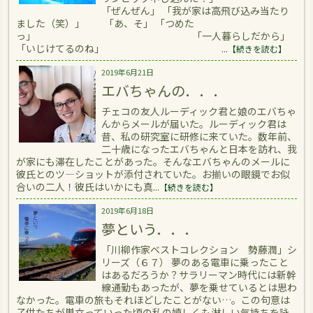
「ぜんぜん」 「我が家は高飛び込み当たり
ました（笑）」 「あ、そ」 「つめた
っ」 「一人暮らしだから」
「いじけてるのね」 ...
【続きを読む】
2019年6月21日
エバちゃんの．．．
チェコの友人ルーディック君と娘のエバちゃ
んからメールが届いた。ルーディック君は
昔、私の研究室に研修に来ていた。数年前、
二十歳になったエバちゃんと日本を訪れ、我
が家にも滞在したことがあった。そんなエバちゃんのメールに
彼氏とのツ―ショットが添付されていた。お揃いの眼鏡でお似
合いの二人！彼氏はいかにも真...
【続きを読む】
2019年6月18日
夢という．．．
「川柳作家ベストコレクション 勢藤潤」シ
リーズ（６７） 夢のある電車に乗ったこと
はあるだろうか？サラリーマン時代には新幹
線通勤もあったが、夢を乗せているとは思わ
なかった。電車の旅もそれほどしたことがない…。この句意は
子供たちが巣立っていった頃の私の嬉しくも淋しい気持ちを詠