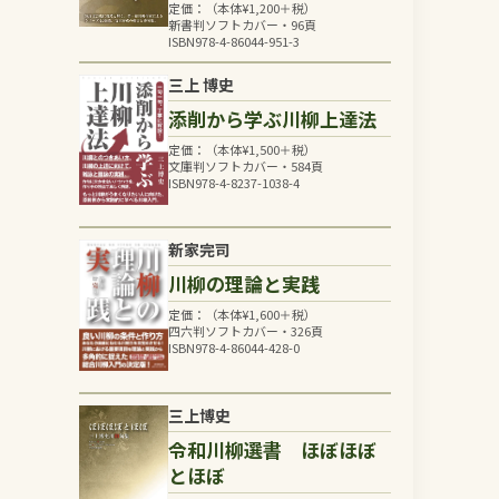
定価：（本体
¥
1,200
＋税）
新書判ソフトカバー・96頁
ISBN978-4-86044-951-3
三上 博史
添削から学ぶ川柳上達法
定価：（本体
¥
1,500
＋税）
文庫判ソフトカバー・584頁
ISBN978-4-8237-1038-4
新家完司
川柳の理論と実践
定価：（本体
¥
1,600
＋税）
四六判ソフトカバー・326頁
ISBN978-4-86044-428-0
三上博史
令和川柳選書 ほぼほぼ
とほぼ