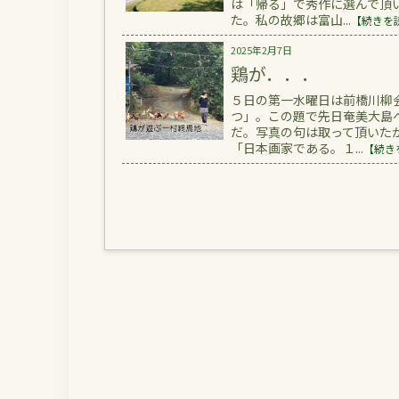
は「帰る」で秀作に選んで頂
た。私の故郷は富山...
【続きを
2025年2月7日
鶏が．．．
５日の第一水曜日は前橋川柳
つ」。この題で先日奄美大島
だ。写真の句は取って頂いた
「日本画家である。１...
【続き