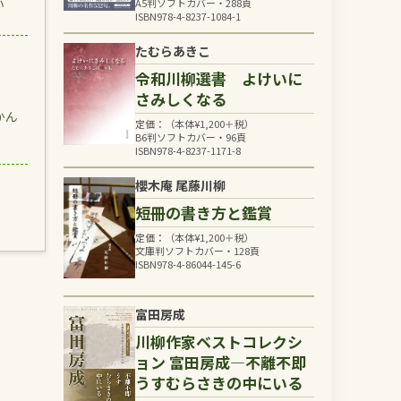
い
A5判ソフトカバー・288頁
ISBN978-4-8237-1084-1
たむらあきこ
令和川柳選書 よけいに
さみしくなる
かん
定価：（本体
¥
1,200
＋税）
、
B6判ソフトカバー・96頁
ISBN978-4-8237-1171-8
櫻木庵 尾藤川柳
短冊の書き方と鑑賞
定価：（本体
¥
1,200
＋税）
文庫判ソフトカバー・128頁
ISBN978-4-86044-145-6
富田房成
川柳作家ベストコレクシ
ョン 富田房成―不離不即
うすむらさきの中にいる