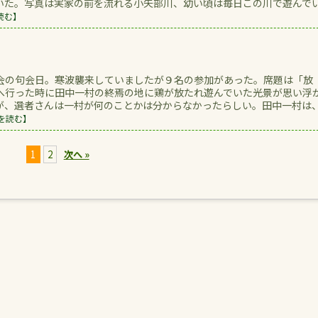
いた。写真は実家の前を流れる小矢部川、幼い頃は毎日この川で遊んで
読む】
会の句会日。寒波襲来していましたが９名の参加があった。席題は「放
へ行った時に田中一村の終焉の地に鶏が放たれ遊んでいた光景が思い浮
が、選者さんは一村が何のことかは分からなかったらしい。田中一村は
を読む】
1
2
次へ »