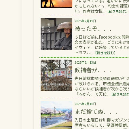
ブになっている。道沿いに渋
かもしれない…。 句会の課
句。作者は女性...
【続きを読む
2025年2月19日
被ったぞ．．．
５日ほど前にFacebook
文の表示が出た。どうにも対
イウェア」に感染していると
トラブル...
【続きを読む】
2025年2月13日
候補者が．．．
先日前橋市議会議員選挙が行
が設けられる。市議会議員選
ならいいが候補者が次から次
「みかん」で天位...
【続きを読
2025年2月10日
まだ捨てぬ．．．
先日の土曜日は川柳マガジン
席者もいらして、星野睦悟朗