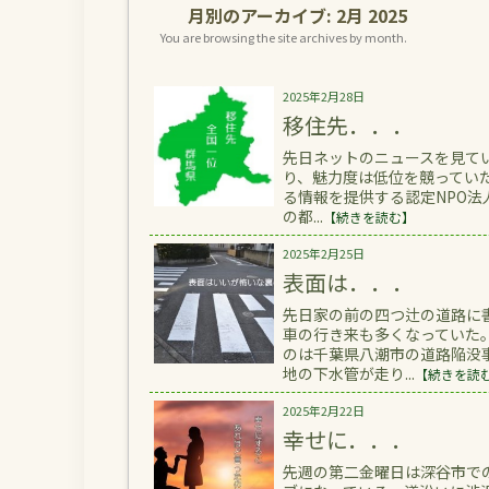
月別のアーカイブ:
2月 2025
You are browsing the site archives by month.
2025年2月28日
移住先．．．
先日ネットのニュースを見て
り、魅力度は低位を競っていた
る情報を提供する認定NPO法
の都...
【続きを読む】
2025年2月25日
表面は．．．
先日家の前の四つ辻の道路に
車の行き来も多くなっていた
のは千葉県八潮市の道路陥没
地の下水管が走り...
【続きを読
2025年2月22日
幸せに．．．
先週の第二金曜日は深谷市で