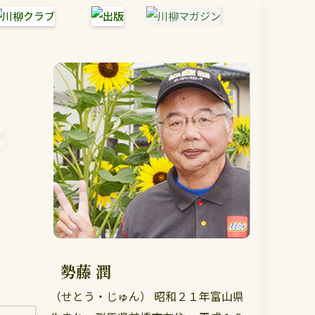
g
勢藤 潤
（せとう・じゅん） 昭和２１年富山県