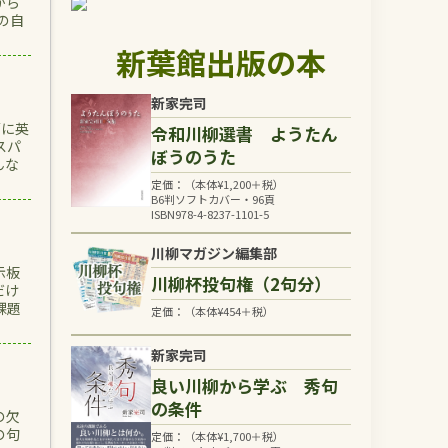
から
の自
新葉館出版の本
新家完司
面に英
令和川柳選書 ようたん
スパ
ぼうのうた
んな
定価：（本体
¥
1,200
＋税）
B6判ソフトカバー・96頁
ISBN978-4-8237-1101-5
川柳マガジン編集部
示板
川柳杯投句権（2句分）
だけ
課題
定価：（本体
¥
454
＋税）
新家完司
良い川柳から学ぶ 秀句
の条件
の欠
の句
定価：（本体
¥
1,700
＋税）