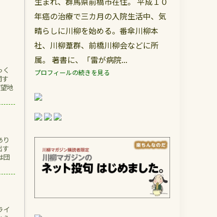
生まれ、群馬県前橋市在住。 平成１０
年癌の治療で三カ月の入院生活中、気
晴らしに川柳を始める。番傘川柳本
社、川柳葦群、前橋川柳会などに所
属。 著書に、「雷が病院...
っく
プロフィールの続きを見る
関す
希望地
あり
出す
は団
ライ