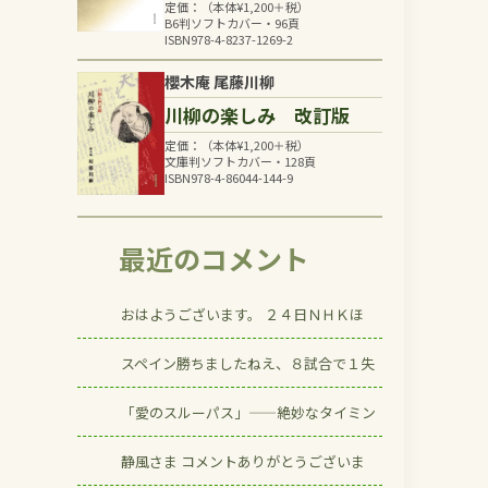
定価：（本体
¥
1,200
＋税）
B6判ソフトカバー・96頁
ISBN978-4-8237-1269-2
櫻木庵 尾藤川柳
川柳の楽しみ 改訂版
定価：（本体
¥
1,200
＋税）
文庫判ソフトカバー・128頁
ISBN978-4-86044-144-9
最近のコメント
おはようございます。 ２４日ＮＨＫほ
スペイン勝ちましたねえ、８試合で１失
「愛のスルーパス」——絶妙なタイミン
静風さま コメントありがとうございま