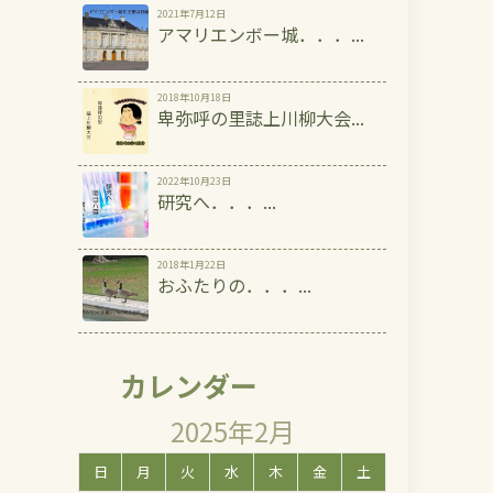
2021年7月12日
アマリエンボー城．．．...
2018年10月18日
卑弥呼の里誌上川柳大会...
2022年10月23日
研究へ．．．...
2018年1月22日
おふたりの．．．...
カレンダー
2025年2月
日
月
火
水
木
金
土