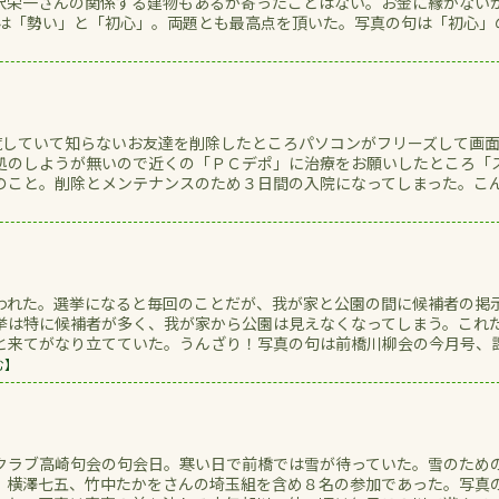
沢栄一さんの関係する建物もあるが寄ったことはない。お金に縁がない
題は「勢い」と「初心」。両題とも最高点を頂いた。写真の句は「初心」
】
を閲覧していて知らないお友達を削除したところパソコンがフリーズして画
処のしようが無いので近くの「ＰＣデポ」に治療をお願いしたところ「
のこと。削除とメンテナンスのため３日間の入院になってしまった。こ
われた。選挙になると毎回のことだが、我が家と公園の間に候補者の掲
挙は特に候補者が多く、我が家から公園は見えなくなってしまう。これ
と来てがなり立てていた。うんざり！写真の句は前橋川柳会の今月号、
む】
クラブ高崎句会の句会日。寒い日で前橋では雪が待っていた。雪のため
、横澤七五、竹中たかをさんの埼玉組を含め８名の参加であった。写真