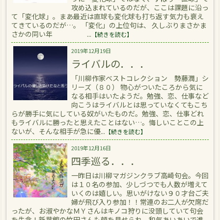
攻め込まれているのだが、ここは課題に沿っ
て「変化球」。まあ最近は直球も変化球も打ち返す気力も衰え
てきているのだが…。 「変化」の上位句は、 久しぶりまさかま
さかの同い年 ...
【続きを読む】
2019年12月19日
ライバルの．．．
「川柳作家ベストコレクション 勢藤潤」シ
リーズ（８０） 物心がついたころから気に
なる相手はいたようだ。勉強、恋、仕事など
向こうはライバルとは思っていなくてもこち
らが勝手に気にしている奴がいたものだ。勉強、恋、仕事どれ
もライバルに勝ったと思えたことはない…。悔しいことこの上
ないが、そんな相手が急に優...
【続きを読む】
2019年12月16日
四季巡る．．．
一昨日は川柳マガジンクラブ高崎句会。今回
は１０名の参加、少しづつでも人数が増えて
いくのは嬉しい。思いがけない９０才台ご夫
婦が飛び入り参加！！常連のお二人が欠席だ
ったが、お淑やかなＭＹさんはキノコ狩りに没頭していて句会
を失念！新葉館の竹田さんも顔を見せられ、和気あいあいで進