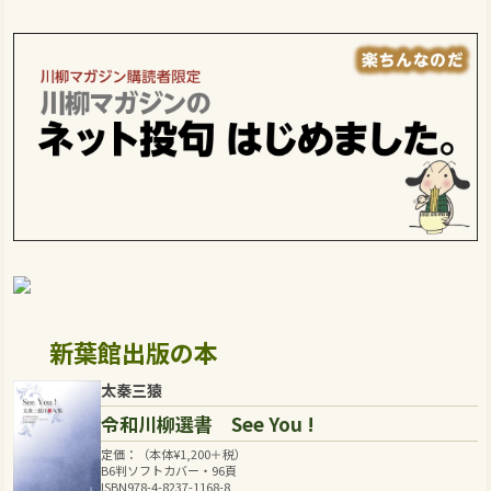
新葉館出版の本
太秦三猿
令和川柳選書 See You !
定価：（本体
¥
1,200
＋税）
B6判ソフトカバー・96頁
ISBN978-4-8237-1168-8