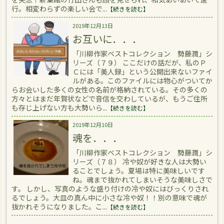
行。相変わらずの楽しい会で...
【続きを読む】
2019年12月13日
お互いに．．．
「川柳作家ベストコレクション 勢藤潤」シ
リーズ（７９） ここだけの話だが、私のＰ
Ｃには「美人録」という公開出来ないファイ
ルがある。このファイルには物心がついてか
らお会いした多くの女性の名前が格納されている。その多くの
方々とはまだ年賀状などで音信を交わしているが、もうご住所
も存じ上げない方も大勢いら...
【続きを読む】
2019年12月10日
魂を．．．
「川柳作家ベストコレクション 勢藤潤」シ
リーズ（７８） 冷や奴が好きな人は大勢い
ることでしょう。夏場は特に美味しいです
ね。魂まで抜かれてしまいそうな美味しさで
す。 しかし、写真のような盛り付けの冷や奴にはびっくりされ
るでしょう。大皿の真ん中に小さな冷や奴！！別の意味で魂が
抜かれそうになりました。こ...
【続きを読む】