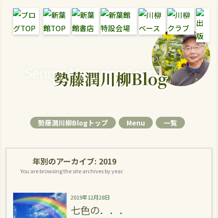
Senryu Magazine Senryu Blog
勢藤潤川柳Blog
勢藤潤川柳Blogトップ
Menu
一覧
年別のアーカイブ:
2019
You are browsing the site archives by year.
2019年12月28日
七色の．．．