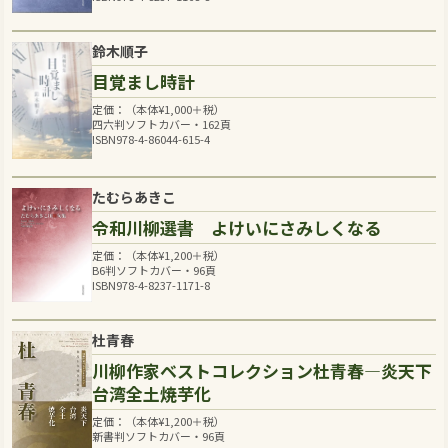
鈴木順子
目覚まし時計
定価：（本体
¥
1,000
＋税）
四六判ソフトカバー・162頁
ISBN978-4-86044-615-4
たむらあきこ
令和川柳選書 よけいにさみしくなる
定価：（本体
¥
1,200
＋税）
B6判ソフトカバー・96頁
ISBN978-4-8237-1171-8
杜青春
川柳作家ベストコレクション杜青春―炎天下
台湾全土焼芋化
定価：（本体
¥
1,200
＋税）
新書判ソフトカバー・96頁