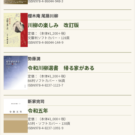
ISBN978-4-86044-948-3
櫻木庵 尾藤川柳
川柳の楽しみ 改訂版
定価：（本体
¥
1,200
＋税）
文庫判ソフトカバー・128頁
ISBN978-4-86044-144-9
勢藤潤
令和川柳選書 帰る家がある
定価：（本体
¥
1,200
＋税）
B6判ソフトカバー・96頁
ISBN978-4-8237-1123-7
新家完司
令和五年
定価：（本体
¥
1,000
＋税）
A5判・ソフトカバー・138頁
ISBN978-4-8237-1091-9