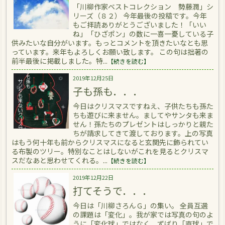
「川柳作家ベストコレクション 勢藤潤」シ
リーズ（８２） 今年最後の投稿です。今年
もご拝読ありがとうございました！「いい
ね」「ひざポン」の数に一喜一憂している子
供みたいな自分がいます。もっとコメントを頂きたいなとも思
っています。来年もよろしくお願い致します。 この句は拙著の
前半最後に掲載しました。特...
【続きを読む】
2019年12月25日
子も孫も．．．
今日はクリスマスですねえ、子供たちも孫た
ちも遊びに来ません。ましてやサンタも来ま
せん！孫たちのプレゼントはしっかりと親た
ちが請求してきて渡しております。上の写真
はもう何十年も前からクリスマスになると玄関先に飾られてい
る布製のツリー。特別なことはしないがこれを見るとクリスマ
スだなあと思わせてくれる。...
【続きを読む】
2019年12月22日
打てそうで．．．
今日は「川柳さろんＧ」の集い。 全員互選
の課題は「変化」。我が家では写真の句のよ
うに「変化球」ではなく、ずばり「直球」で