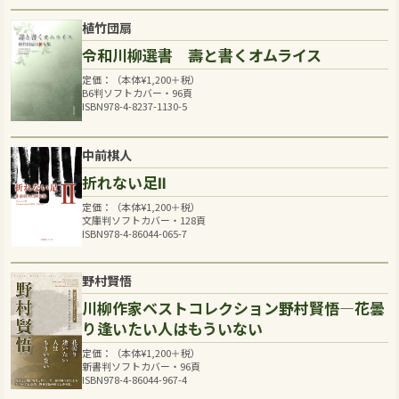
植竹団扇
令和川柳選書 壽と書くオムライス
定価：（本体
¥
1,200
＋税）
B6判ソフトカバー・96頁
ISBN978-4-8237-1130-5
中前棋人
折れない足Ⅱ
定価：（本体
¥
1,200
＋税）
文庫判ソフトカバー・128頁
ISBN978-4-86044-065-7
野村賢悟
川柳作家ベストコレクション野村賢悟―花曇
り逢いたい人はもういない
定価：（本体
¥
1,200
＋税）
新書判ソフトカバー・96頁
ISBN978-4-86044-967-4