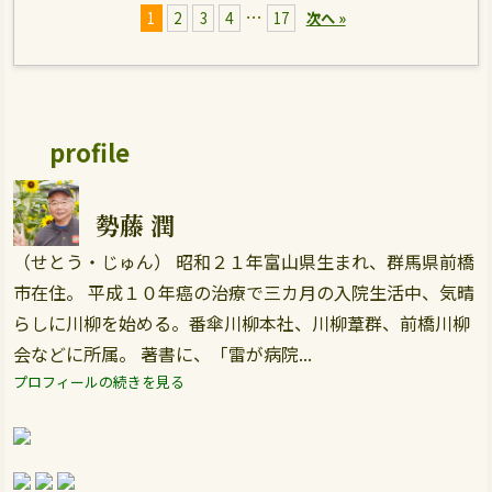
…
1
2
3
4
17
次へ »
profile
勢藤 潤
（せとう・じゅん） 昭和２１年富山県生まれ、群馬県前橋
市在住。 平成１０年癌の治療で三カ月の入院生活中、気晴
らしに川柳を始める。番傘川柳本社、川柳葦群、前橋川柳
会などに所属。 著書に、「雷が病院...
プロフィールの続きを見る