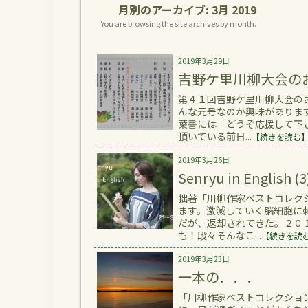
月別のアーカイブ:
3月 2019
You are browsing the site archives by month.
2019年3月29日
吉野ケ里川柳大会の
第４１回吉野ケ里川柳大会の
んな元号なのか興味がありま
葉書には「どうぞ応援して下
頂いている前日...
【続きを読む
2019年3月26日
Senryu in English (3
拙著「川柳作家ベストコレク
ます。激減していく脳細胞に
だが、返却されてきた。２０
も！段々そんなこ...
【続きを読
2019年3月23日
一本の．．．
「川柳作家ベストコレクショ