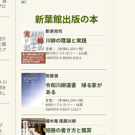
、良
プロ
新葉館出版の本
新家完司
紹介
川柳の理論と実践
に限
定価：（本体
¥
1,600
＋税）
モア
四六判ソフトカバー・326頁
ISBN978-4-86044-428-0
勢藤潤
ト川
令和川柳選書 帰る家が
師を
ある
楽し
定価：（本体
¥
1,200
＋税）
B6判ソフトカバー・96頁
ISBN978-4-8237-1123-7
櫻木庵 尾藤川柳
ブ
短冊の書き方と鑑賞
来