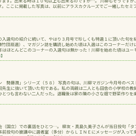
ります。出来る時は１０句以上も出来るのですが…。 川柳もそうですが
す。ここに掲載した写真は、以前にアラスカクルーズでご一緒したセミ
の入選句の紹介に続いて、やはり３月号で珍しくも特選１に頂いた句を
植竹団扇選）、マガジン誌を購読し始めた頃は入選はこのコーナーだけ
年はほとんどこのコーナーの入選句は無かった！川柳を始めた頃はユー
む】
ン 勢藤潤」シリーズ（５８） 写真の句は、川柳マガジン今月号のベス
司先生に抜いて頂いた句である。私の両親は二人とも田舎の小学校の教
ひとつも言わない二人だった。退職後は家の隣の小さな畑で野菜作りを
】
会（国立）での裏話をひとつ…。 柳友・真島久美子さんが当日投句「タ
事前投句の披講中に選者室（多分）からＬＩＮＥにメッセージが入って