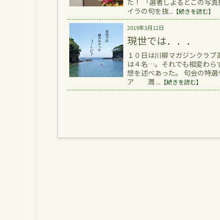
た！ 「選者しよるとこ
イラの句を抜...
【続きを読む】
2019年3月12日
現世では．．．
１０日は川柳マガジンクラブ
は４名…。それでも相変わら
想を述べあった。 句会の
ア 潤 ...
【続きを読む】