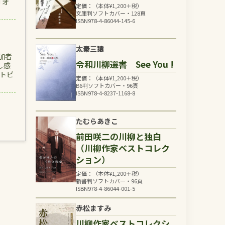
「オ
定価：（本体
¥
1,200
＋税）
文庫判ソフトカバー・128頁
ISBN978-4-86044-145-6
太秦三猿
加者
令和川柳選書 See You !
し感
トピ
定価：（本体
¥
1,200
＋税）
B6判ソフトカバー・96頁
ISBN978-4-8237-1168-8
たむらあきこ
前田咲二の川柳と独白
（川柳作家ベストコレク
ション）
定価：（本体
¥
1,200
＋税）
新書判ソフトカバー・96頁
ISBN978-4-86044-001-5
赤松ますみ
川柳作家ベストコレクシ