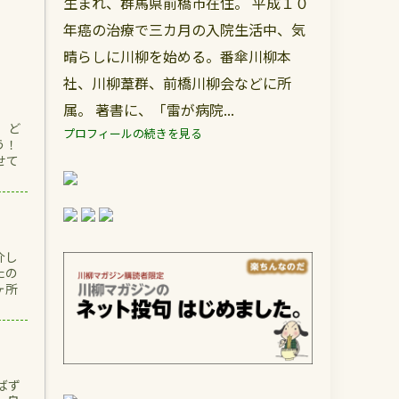
生まれ、群馬県前橋市在住。 平成１０
年癌の治療で三カ月の入院生活中、気
晴らしに川柳を始める。番傘川柳本
社、川柳葦群、前橋川柳会などに所
属。 著書に、「雷が病院...
、ど
プロフィールの続きを見る
う！
せて
介し
たの
ヶ所
ばず