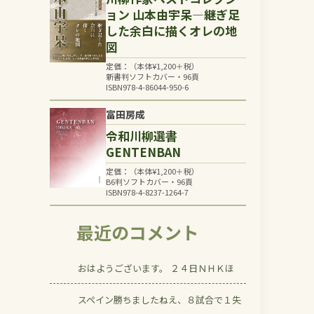
ョン 山本由宇呆―継ぎ足
した余白に描くオレの地
図
定価：（本体
¥
1,200
＋税）
新書判ソフトカバー・96頁
ISBN978-4-86044-950-6
富田房成
令和川柳選書
GENTENBAN
定価：（本体
¥
1,200
＋税）
B6判ソフトカバー・96頁
ISBN978-4-8237-1264-7
最近のコメント
おはようございます。 ２４日ＮＨＫほ
スペイン勝ちましたねえ、８試合で１失