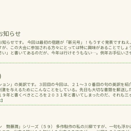
お知らせ
お知らせです。 今回は最初の宿題が「新元号」！もうすぐ発表ですねえ
すが、この大会に参加される方々にとっては特に興味があることでしょ
さい」と書いてあるのだが、今年は行けそうもない…。例年お手伝いさ
】
)
ション」の英訳です。３回目の今回は、２１～３０番目の句の英訳を紹
刺激を与えるためにこんなことをしている。先日も大切な書類を郵送し
１９年と書くべきところを２０３１年と書いてしまったのだ、それも三
む】
ン 勢藤潤」シリーズ（５９） 多作駄作の私の川柳ですが、一句も浮か