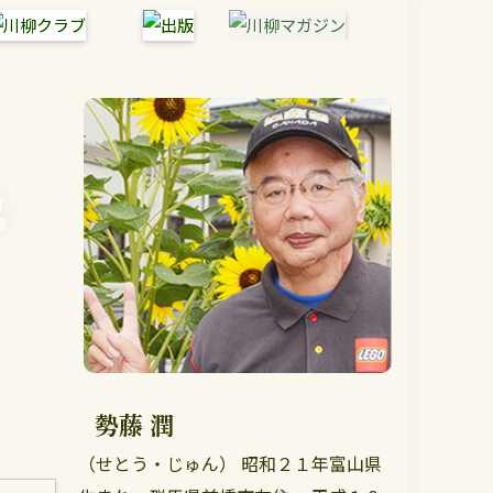
g
勢藤 潤
（せとう・じゅん） 昭和２１年富山県