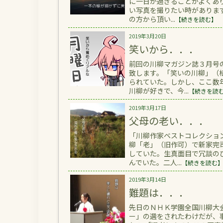
に一日が過ぎることがよくあ
い写真を撮りたい時がありま
の方から頂い...
【続きを読む】
2019年3月20日
笑いから．．．
前回の川柳マガジン誌３月号
致します。「笑いの川柳」（
られていた。しかし、ここ数
川柳が好きで、今...
【続きを読
2019年3月17日
父母の老い．．．
「川柳作家ベストコレクショ
柳「老」（旧作可）で新家完
していた。生真面目で冗談の
んでいた。二人...
【続きを読む
2019年3月14日
難題は．．．
先日のＮＨＫ学園全国川柳大
ー」の選をされたわけだが、