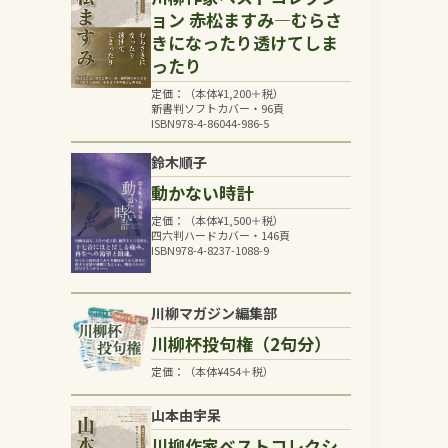
ョン 赤松ますみ―むらさ
きになったり透けてしま
ったり
定価：（本体
¥
1,200
＋税）
新書判ソフトカバー・96頁
ISBN978-4-86044-986-5
鈴木順子
動かない時計
定価：（本体
¥
1,500
＋税）
四六判ハードカバー・146頁
ISBN978-4-8237-1088-9
川柳マガジン編集部
川柳杯投句権（2句分）
定価：（本体
¥
454
＋税）
山本由宇呆
川柳作家ベストコレクシ