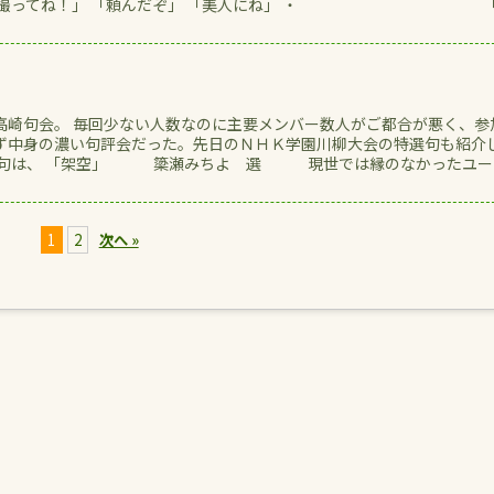
の写真撮ってね！」 「頼んだぞ」 「美人にね」 ・ 
高崎句会。 毎回少ない人数なのに主要メンバー数人がご都合が悪く、参
ず中身の濃い句評会だった。先日のＮＨＫ学園川柳大会の特選句も紹介
特選句は、 「架空」 簗瀬みちよ 選 現世では縁のなかったユー
1
2
次へ »