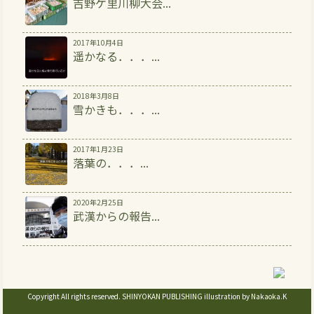
吉野ケ里川柳大会...
2017年10月4日
遥かなる．．．...
2018年3月8日
雪かきも．．．...
2017年1月23日
落葉の．．．...
2020年2月25日
武漢からの報告...
Copyright
All rights reserved. SHINYOKAN PUBLISHING illustration by Nakaoka.K