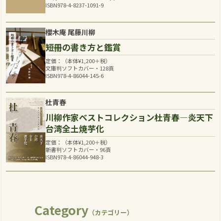
ISBN978-4-8237-1091-9
櫻木庵 尾藤川柳
短冊の書き方と鑑賞
定価：（本体
¥
1,200
＋税）
文庫判ソフトカバー・128頁
ISBN978-4-86044-145-6
杜青春
川柳作家ベストコレクション杜青春―炎天下
台湾全土焼芋化
定価：（本体
¥
1,200
＋税）
新書判ソフトカバー・96頁
ISBN978-4-86044-948-3
Category
（カテゴリー）