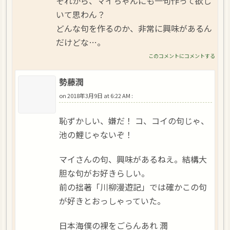
それから、マイちゃんにも一句作って欲し
いて思わん？
どんな句を作るのか、非常に興味があるん
だけどな…。
このコメントにコメントする
勢藤潤
on
2018年3月9日 at 6:22 AM
:
恥ずかしい、嫌だ！ コ、コイの句じゃ、
池の鯉じゃないぞ！
マイさんの句、興味があるねえ。結構大
胆な句がお好きらしい。
前の拙著「川柳漫遊記」では確かこの句
が好きとおっしゃっていた。
日本海僕の裸をごらんあれ 潤