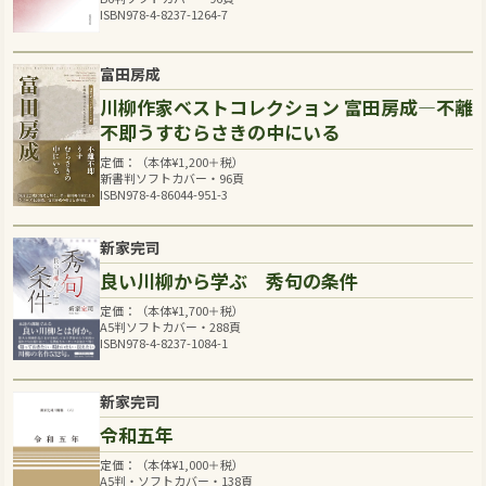
ISBN978-4-8237-1264-7
富田房成
川柳作家ベストコレクション 富田房成―不離
不即うすむらさきの中にいる
定価：（本体
¥
1,200
＋税）
新書判ソフトカバー・96頁
ISBN978-4-86044-951-3
新家完司
良い川柳から学ぶ 秀句の条件
定価：（本体
¥
1,700
＋税）
A5判ソフトカバー・288頁
ISBN978-4-8237-1084-1
新家完司
令和五年
定価：（本体
¥
1,000
＋税）
A5判・ソフトカバー・138頁