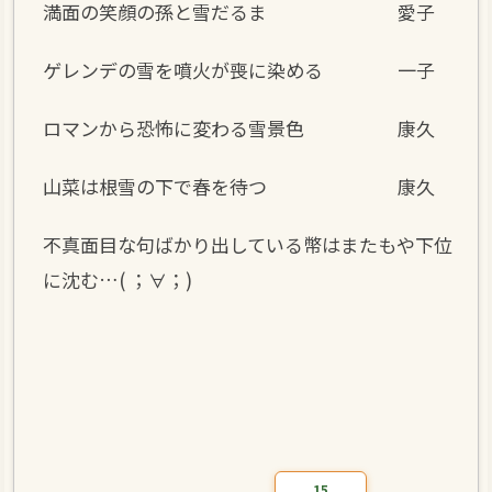
満面の笑顔の孫と雪だるま 愛子
ゲレンデの雪を噴火が喪に染める 一子
ロマンから恐怖に変わる雪景色 康久
山菜は根雪の下で春を待つ 康久
不真面目な句ばかり出している幣はまたもや下位
に沈む…( ；∀；)
15