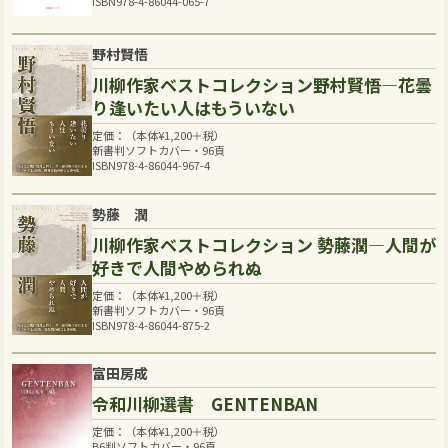
ISBN978-4-86044-065-7
野村賢悟
川柳作家ベストコレクション野村賢悟―花曇
り逢いたい人はもういない
定価：（本体
¥
1,200
＋税）
新書判ソフトカバー・96頁
ISBN978-4-86044-967-4
勢藤 潤
川柳作家ベストコレクション 勢藤潤―人間が
好きで人間やめられぬ
定価：（本体
¥
1,200
＋税）
新書判ソフトカバー・96頁
ISBN978-4-86044-875-2
富田房成
令和川柳選書 GENTENBAN
定価：（本体
¥
1,200
＋税）
B6判ソフトカバー・96頁