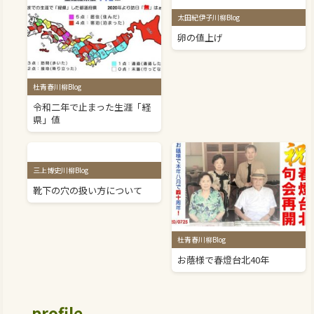
太田紀伊子川柳Blog
卵の値上げ
杜青春川柳Blog
令和二年で止まった生涯「経
県」値
三上博史川柳Blog
靴下の穴の扱い方について
杜青春川柳Blog
お蔭様で春燈台北40年
profile