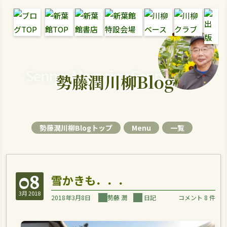
Senryu Magazine Senryu Blog
勢藤潤川柳Blog
勢藤潤川柳Blogトップ
Menu
一覧
08
雪かきも．．．
3月 2018
2018年3月8日
勢藤 潤
日記
コメント 8 件