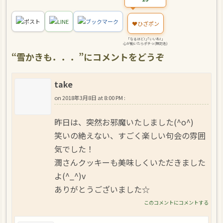
ポスト
LINE
ブックマーク
❤️
ひざポン
｢なるほど!｣｢いいね!｣
心が動いたらポチっ(無記名)
“
雪かきも．．．
”にコメントをどうぞ
take
on
2018年3月8日 at 8:00 PM
:
昨日は、突然お邪魔いたしました(^o^)
笑いの絶えない、すごく楽しい句会の雰囲
気でした！
潤さんクッキーも美味しくいただきました
よ(^_^)v
ありがとうございました☆
このコメントにコメントする