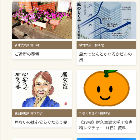
新家完司川柳Blog
植竹団扇川柳Blog
ご近所の葬儀
風水でなんとかなるかビルの
風
富田房成川柳ブログ
たむらあきこ川柳Blog
居ないのは心安らぐだろう妻
｟3849｠耐久生涯大学川柳専
科レクチャー（1日）資料