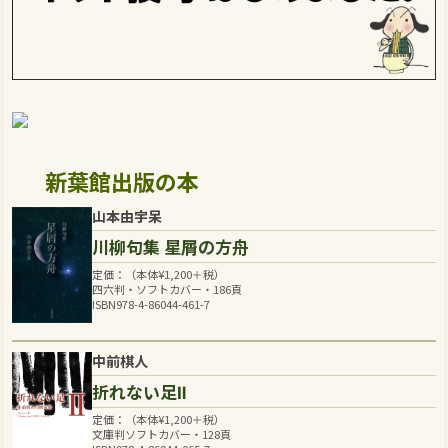
新葉館出版の本
山本由宇呆
川柳句集 星屑の方舟
定価：（本体
¥
1,200
＋税）
四六判・ソフトカバー・186頁
ISBN978-4-86044-461-7
中前棋人
折れない足Ⅱ
定価：（本体
¥
1,200
＋税）
文庫判ソフトカバー・128頁