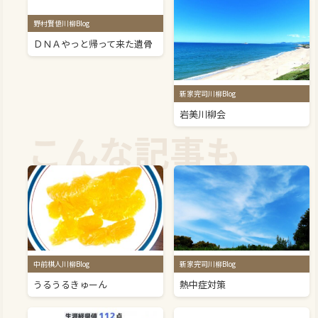
野村賢悟川柳Blog
ＤＮＡやっと帰って来た遺骨
新家完司川柳Blog
岩美川柳会
こんな記事も
中前棋人川柳Blog
新家完司川柳Blog
うるうるきゅーん
熱中症対策