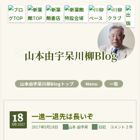
Senryu Magazine Senryu Blog
山本由宇呆川柳Blog
山本由宇呆川柳Blogトップ
Menu
一覧
18
一進一退先は長いぞ
5月 2017
2017年5月18日
山本 由宇呆
日記
コメント 2 件