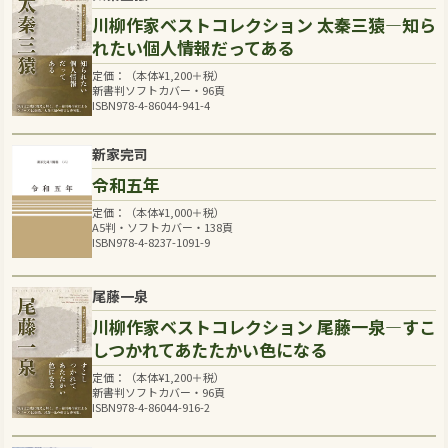
川柳作家ベストコレクション 太秦三猿―知ら
れたい個人情報だってある
定価：（本体
¥
1,200
＋税）
新書判ソフトカバー・96頁
ISBN978-4-86044-941-4
新家完司
令和五年
定価：（本体
¥
1,000
＋税）
A5判・ソフトカバー・138頁
ISBN978-4-8237-1091-9
尾藤一泉
川柳作家ベストコレクション 尾藤一泉―すこ
しつかれてあたたかい色になる
定価：（本体
¥
1,200
＋税）
新書判ソフトカバー・96頁
ISBN978-4-86044-916-2