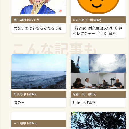
富田房成川柳ブログ
たむらあきこ川柳Blog
居ないのは心安らぐだろう妻
｟3849｠耐久生涯大学川柳専
科レクチャー（1日）資料
こんな記事も
新家完司川柳Blog
尾藤川柳川柳Blog
海の日
川崎川柳講座
三上博史川柳Blog