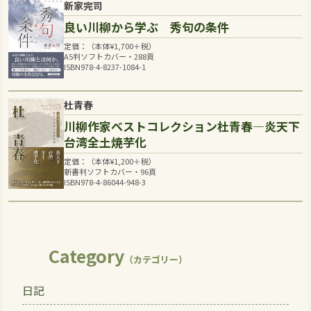
新家完司
良い川柳から学ぶ 秀句の条件
定価：（本体
¥
1,700
＋税）
A5判ソフトカバー・288頁
ISBN978-4-8237-1084-1
杜青春
川柳作家ベストコレクション杜青春―炎天下
台湾全土焼芋化
定価：（本体
¥
1,200
＋税）
新書判ソフトカバー・96頁
ISBN978-4-86044-948-3
Category
（カテゴリー）
日記