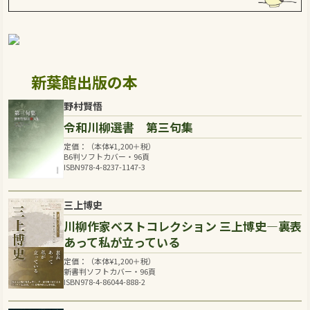
新葉館出版の本
野村賢悟
令和川柳選書 第三句集
定価：（本体
¥
1,200
＋税）
B6判ソフトカバー・96頁
ISBN978-4-8237-1147-3
三上博史
川柳作家ベストコレクション 三上博史―裏表
あって私が立っている
定価：（本体
¥
1,200
＋税）
新書判ソフトカバー・96頁
ISBN978-4-86044-888-2