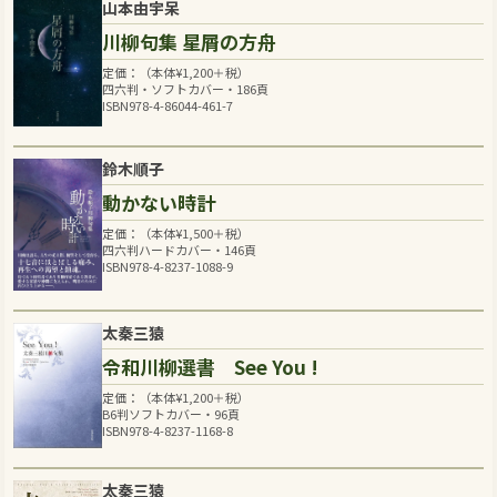
山本由宇呆
川柳句集 星屑の方舟
定価：（本体
¥
1,200
＋税）
四六判・ソフトカバー・186頁
ISBN978-4-86044-461-7
鈴木順子
動かない時計
定価：（本体
¥
1,500
＋税）
四六判ハードカバー・146頁
ISBN978-4-8237-1088-9
太秦三猿
令和川柳選書 See You !
定価：（本体
¥
1,200
＋税）
B6判ソフトカバー・96頁
ISBN978-4-8237-1168-8
太秦三猿