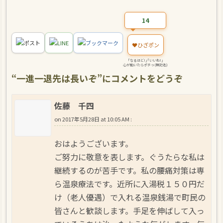
14
ポスト
LINE
ブックマーク
❤️
ひざポン
｢なるほど!｣｢いいね!｣
心が動いたらポチっ(無記名)
“
一進一退先は長いぞ
”にコメントをどうぞ
佐藤 千四
on
2017年5月28日 at 10:05 AM
:
おはようございます。
ご努力に敬意を表します。ぐうたらな私は
継続するのが苦手です。私の腰痛対策は専
ら温泉療法です。近所に入湯税１５０円だ
け（老人優遇）で入れる温泉銭湯で町民の
皆さんと歓談します。手足を伸ばして入っ