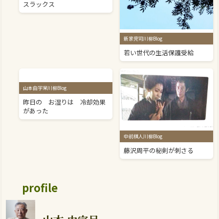
スラックス
新家完司川柳Blog
若い世代の生活保護受給
山本由宇呆川柳Blog
昨日の お湿りは 冷却効果
があった
中前棋人川柳Blog
藤沢周平の秘剣が刺さる
profile