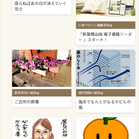
語らねばあの日が消えていく
恐さ
川柳マガジン編集部Blog
「新葉館出版 電子書籍リーダ
ー 」スタート！
新家完司川柳Blog
植竹団扇川柳Blog
ご近所の葬儀
風水でなんとかなるかビルの
風