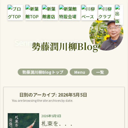
Senryu Magazine Senryu Blog
勢藤潤川柳Blog
勢藤潤川柳Blogトップ
Menu
一覧
日別のアーカイブ:
2026年5月5日
You are browsing the site archives by date.
2026年5月5日
札束を．．．