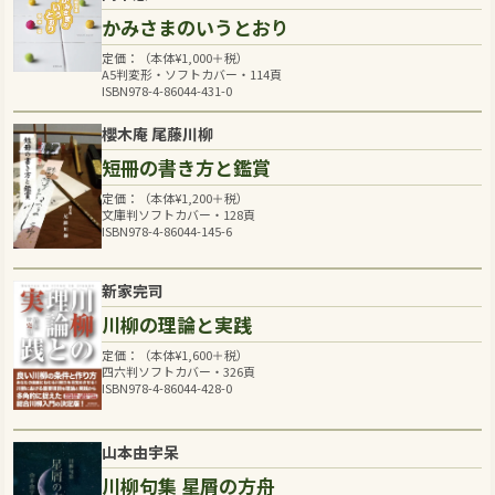
かみさまのいうとおり
定価：（本体
¥
1,000
＋税）
A5判変形・ソフトカバー・114頁
ISBN978-4-86044-431-0
櫻木庵 尾藤川柳
短冊の書き方と鑑賞
定価：（本体
¥
1,200
＋税）
文庫判ソフトカバー・128頁
ISBN978-4-86044-145-6
新家完司
川柳の理論と実践
定価：（本体
¥
1,600
＋税）
四六判ソフトカバー・326頁
ISBN978-4-86044-428-0
山本由宇呆
川柳句集 星屑の方舟