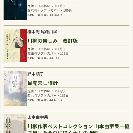
定価：（本体
¥
1,200
＋税）
四六判・ソフトカバー・186頁
ISBN978-4-86044-461-7
櫻木庵 尾藤川柳
川柳の楽しみ 改訂版
定価：（本体
¥
1,200
＋税）
文庫判ソフトカバー・128頁
ISBN978-4-86044-144-9
鈴木順子
目覚まし時計
定価：（本体
¥
1,000
＋税）
四六判ソフトカバー・162頁
ISBN978-4-86044-615-4
山本由宇呆
川柳作家ベストコレクション 山本由宇呆―継
ぎ足した余白に描くオレの地図