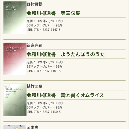
野村賢悟
令和川柳選書 第三句集
定価：（本体
¥
1,200
＋税）
B6判ソフトカバー・96頁
ISBN978-4-8237-1147-3
新家完司
令和川柳選書 ようたんぼうのうた
定価：（本体
¥
1,200
＋税）
B6判ソフトカバー・96頁
ISBN978-4-8237-1101-5
植竹団扇
令和川柳選書 壽と書くオムライス
定価：（本体
¥
1,200
＋税）
B6判ソフトカバー・96頁
ISBN978-4-8237-1130-5
岡本恵