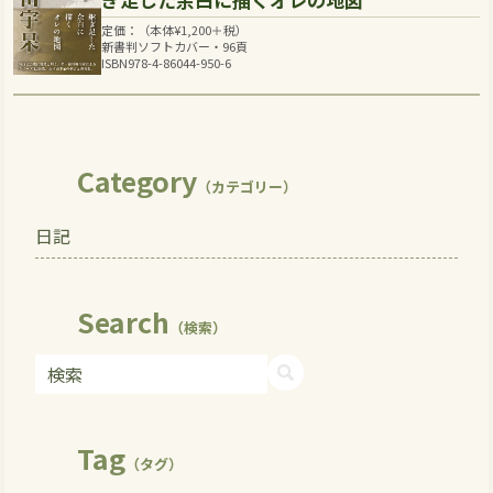
定価：（本体
¥
1,200
＋税）
新書判ソフトカバー・96頁
ISBN978-4-86044-950-6
Category
（カテゴリー）
日記
Search
（検索）
Tag
（タグ）