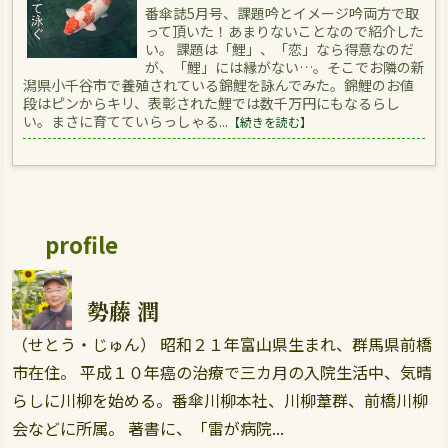
番傘誌5月号、課題吟とイメージ吟両方で取
って頂いた！あまりないことなので紹介した
い。 課題は「鯉」、「恋」なら得意なのだ
が、「鯉」には縁がない…。そこでお隣の新
潟県小千谷市で養殖されている錦鯉を詠んでみた。錦鯉のお値
段はピンからキリ、表彰された鯉では数千万円にもなるらし
い。まさに育てていらっしゃる...
【続きを読む】
profile
勢藤 潤
（せとう・じゅん） 昭和２１年富山県生まれ、群馬県前橋
市在住。 平成１０年癌の治療で三カ月の入院生活中、気晴
らしに川柳を始める。番傘川柳本社、川柳葦群、前橋川柳
会などに所属。 著書に、「雷が病院...