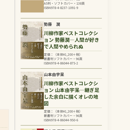
A5判・ソフトカバー・138頁
ISBN978-4-8237-1091-9
勢藤 潤
川柳作家ベストコレクシ
ョン 勢藤潤―人間が好き
で人間やめられぬ
定価：（本体
¥
1,200
＋税）
新書判ソフトカバー・96頁
ISBN978-4-86044-875-2
山本由宇呆
川柳作家ベストコレクシ
ョン 山本由宇呆―継ぎ足
した余白に描くオレの地
図
定価：（本体
¥
1,200
＋税）
新書判ソフトカバー・96頁
ISBN978-4-86044-950-6