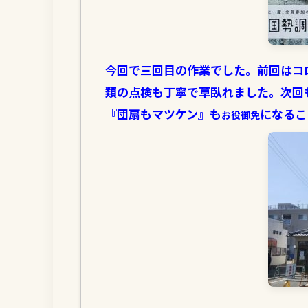
今回で三回目の作業でした。前回はコ
類の点検も丁寧で草臥れました。次回
『団扇もマツケン』も
になるこ
お役御免