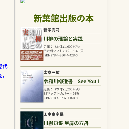
新葉館出版の本
新家完司
川柳の理論と実践
定価：（本体
¥
1,600
＋税）
四六判ソフトカバー・326頁
ISBN978-4-86044-428-0
話代
太秦三猿
た。
令和川柳選書 See You !
定価：（本体
¥
1,200
＋税）
B6判ソフトカバー・96頁
ISBN978-4-8237-1168-8
山本由宇呆
川柳句集 星屑の方舟