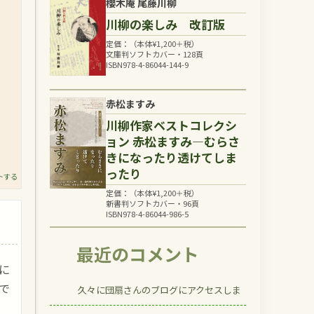
櫻木庵 尾藤川柳
川柳の楽しみ 改訂版
定価：（本体
¥
1,200
＋税）
文庫判ソフトカバー・128頁
ISBN978-4-86044-144-9
赤松ますみ
川柳作家ベストコレクシ
ョン 赤松ますみ―むらさ
きになったり透けてしま
ったり
トする
定価：（本体
¥
1,200
＋税）
新書判ソフトカバー・96頁
ISBN978-4-86044-986-5
最近のコメント
に
で
久々に団扇さんのブログにアクセスしま