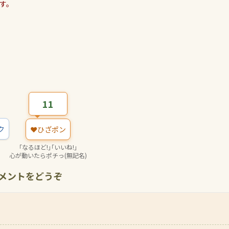
す。
11
ク
❤️
ひざポン
｢なるほど!｣｢いいね!｣
心が動いたらポチっ(無記名)
コメントをどうぞ