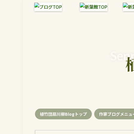
Senr
植竹団扇川柳Blogトップ
作家ブログメニュ