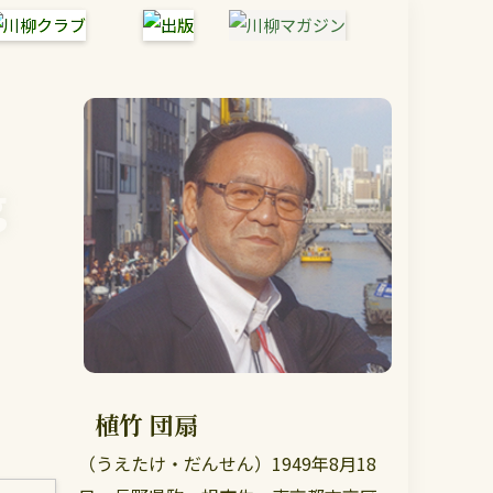
g
植竹 団扇
（うえたけ・だんせん）1949年8月18