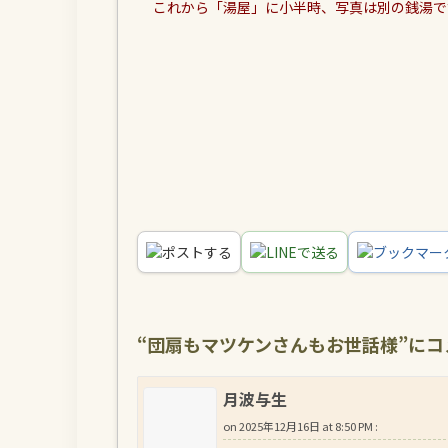
これから「湯屋」に小半時、写真は別の銭湯で
ポスト
する
LINE
で送る
ブックマー
“
団扇もマツケンさんもお世話様
”に
月波与生
on
2025年12月16日 at 8:50 PM
: