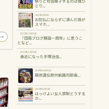
祭りと句会梯子するのは僕ひ
とり...
2026年3月4日
お陀仏にならずに済んだ我が
スマホ...
2015年11月16日
 →
「団扇ブログ開設一周年」に思うこ
となど...
2016年11月29日
身近になった手塚治虫...
2024年10月30日
隔世遺伝欧州航路司厨長...
2025年12月1日
はっけよい女人禁制どうする
か...