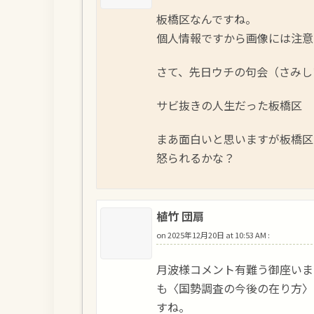
板橋区なんですね。
個人情報ですから画像には注意
さて、先日ウチの句会（さみし
サビ抜きの人生だった板橋区
まあ面白いと思いますが板橋区
怒られるかな？
植竹 団扇
on
2025年12月20日 at 10:53 AM
:
月波様コメント有難う御座いま
も〈国勢調査の今後の在り方〉
すね。