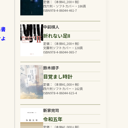
定価：（本体
¥
1,200
＋税）
四六判・ソフトカバー・186頁
ISBN978-4-86044-461-7
中前棋人
出書
折れない足Ⅱ
せよ
定価：（本体
¥
1,200
＋税）
文庫判ソフトカバー・128頁
ISBN978-4-86044-065-7
鈴木順子
目覚まし時計
定価：（本体
¥
1,000
＋税）
四六判ソフトカバー・162頁
ISBN978-4-86044-615-4
新家完司
令和五年
定価：（本体
¥
1,000
＋税）