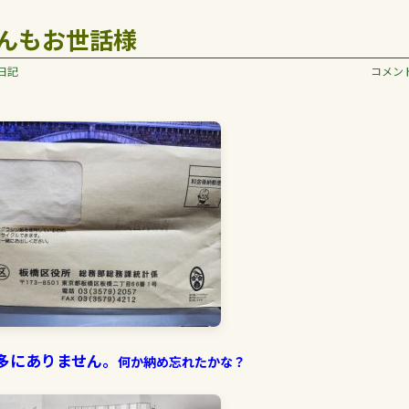
んもお世話様
日記
コメント
多にありません。
何か納め忘れたかな？