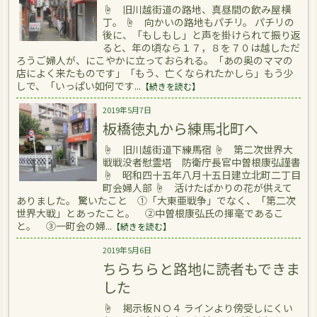
☝ 旧川越街道の路地、真昼間の飲み屋横
丁。 ☝ 向かいの路地もパチリ。 パチリの
後に、「もしもし」と声を掛けられて振り返
ると、年の頃なら１７，８を７０は越しただ
ろうご婦人が、にこやかに立っておられる。「あの奥のママの
店によく来たものです」「もう、亡くなられたかしら」もう少
しで、「いっぱい如何です...
【続きを読む】
2019年5月7日
板橋徳丸から練馬北町へ
☝ 旧川越街道下練馬宿 ☝ 第二次世界大
戦戦没者慰霊塔 防衛庁長官中曽根康弘謹書
☝ 昭和四十五年八月十五日建立北町二丁目
町会婦人部 ☝ 活けたばかりの花が供えて
ありました。 驚いたこと ①「大東亜戦争」でなく、「第二次
世界大戦」とあったこと。 ②中曽根康弘氏の揮毫であるこ
と。 ③一町会の婦...
【続きを読む】
2019年5月6日
ちらちらと路地に読者もできま
した
☝ 掲示板ＮＯ４ ラインより傍受しにくい