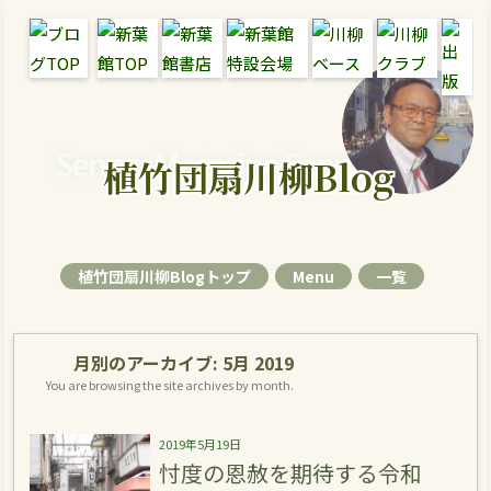
Senryu Magazine Senryu Blog
植竹団扇川柳Blog
植竹団扇川柳Blogトップ
Menu
一覧
月別のアーカイブ:
5月 2019
You are browsing the site archives by month.
2019年5月19日
忖度の恩赦を期待する令和