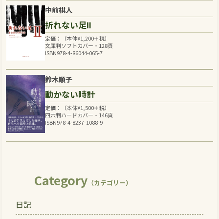
中前棋人
折れない足Ⅱ
定価：（本体
¥
1,200
＋税）
文庫判ソフトカバー・128頁
ISBN978-4-86044-065-7
鈴木順子
動かない時計
定価：（本体
¥
1,500
＋税）
四六判ハードカバー・146頁
ISBN978-4-8237-1088-9
Category
（カテゴリー）
日記