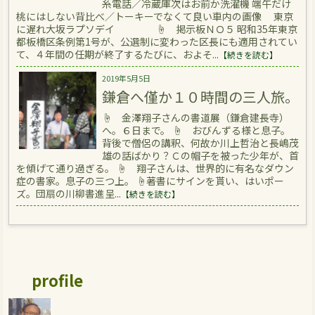
糸電話／冷蔵庫次はお前か洗濯機 端午だけ
桃にはしない背比べ／トーキーでなくて良い車内の画像 東京
に遅れ大坂ラプソデイ ☝ 掲示板ＮＯ５ 昭和35年東京
都板橋区条例第1号が、公選制に変わった区長にも適用されてい
て、４年間の任期が終了するたびに、およそ...
【続きを読む】
2019年5月5日
鎌倉へ僅か１０時間の三人旅。
☝ 金澤翔子さんの書道展（鎌倉建長寺）
へ。６日まで。 ☝ おびんずる様と息子。
背後で僧侶の講釈、何故か川上哲治と長嶋茂
雄の話ばかり？Ｃの帽子を被った少年が、首
を傾げて通り過ぎる。 ☝ 翔子さんは、世界的に有名なダウン
症の書家。息子の三つ上。 ☝著書にサインを貰い、はいポー
ズ。団扇の川柳書進呈...
【続きを読む】
profile