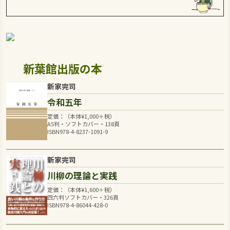
新葉館出版の本
新家完司
令和五年
定価：（本体
¥
1,000
＋税）
A5判・ソフトカバー・138頁
ISBN978-4-8237-1091-9
新家完司
川柳の理論と実践
定価：（本体
¥
1,600
＋税）
四六判ソフトカバー・326頁
ISBN978-4-86044-428-0