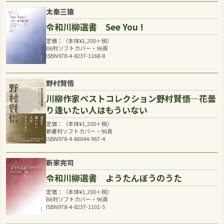
太秦三猿
令和川柳選書 See You !
定価：（本体
¥
1,200
＋税）
B6判ソフトカバー・96頁
ISBN978-4-8237-1168-8
野村賢悟
川柳作家ベストコレクション野村賢悟―花曇
り逢いたい人はもういない
定価：（本体
¥
1,200
＋税）
新書判ソフトカバー・96頁
ISBN978-4-86044-967-4
新家完司
令和川柳選書 ようたんぼうのうた
定価：（本体
¥
1,200
＋税）
B6判ソフトカバー・96頁
ISBN978-4-8237-1101-5