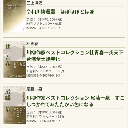
三上博史
令和川柳選書 ほぼほぼとほぼ
定価：（本体
¥
1,200
＋税）
B6判ソフトカバー・96頁
ISBN978-4-8237-1269-2
杜青春
川柳作家ベストコレクション杜青春―炎天下
台湾全土焼芋化
定価：（本体
¥
1,200
＋税）
新書判ソフトカバー・96頁
ISBN978-4-86044-948-3
尾藤一泉
川柳作家ベストコレクション 尾藤一泉―すこ
しつかれてあたたかい色になる
定価：（本体
¥
1,200
＋税）
新書判ソフトカバー・96頁
ISBN978-4-86044-916-2