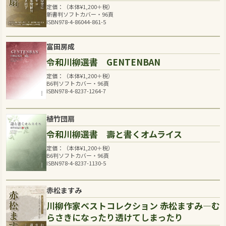
定価：（本体
¥
1,200
＋税）
新書判ソフトカバー・96頁
ISBN978-4-86044-861-5
富田房成
令和川柳選書 GENTENBAN
定価：（本体
¥
1,200
＋税）
B6判ソフトカバー・96頁
ISBN978-4-8237-1264-7
植竹団扇
令和川柳選書 壽と書くオムライス
定価：（本体
¥
1,200
＋税）
B6判ソフトカバー・96頁
ISBN978-4-8237-1130-5
赤松ますみ
川柳作家ベストコレクション 赤松ますみ―む
らさきになったり透けてしまったり