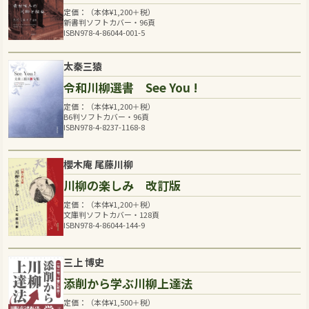
定価：（本体
¥
1,200
＋税）
新書判ソフトカバー・96頁
ISBN978-4-86044-001-5
太秦三猿
令和川柳選書 See You !
定価：（本体
¥
1,200
＋税）
B6判ソフトカバー・96頁
ISBN978-4-8237-1168-8
櫻木庵 尾藤川柳
川柳の楽しみ 改訂版
定価：（本体
¥
1,200
＋税）
文庫判ソフトカバー・128頁
ISBN978-4-86044-144-9
三上 博史
添削から学ぶ川柳上達法
定価：（本体
¥
1,500
＋税）