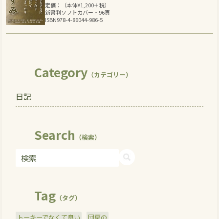
定価：（本体
¥
1,200
＋税）
新書判ソフトカバー・96頁
ISBN978-4-86044-986-5
Category
（カテゴリー）
日記
Search
（検索）
Tag
（タグ）
トーキーでなくて良い
団扇の