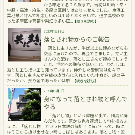
から結婚する２８歳まで。当初は川崎・幸・
中原・高津・麻生・多摩の区割りはありませんでした。京浜工
業地帯と呼んで相応しいのは川崎と幸くらいで、通学高校のあ
った多摩区は葡萄や梨畑の多い田...
【続きを読む】
2023年5月9日
落とされ物からのご報告
落とし主さんが、半ば以上に諦めながらも
交番に届けたので、再会できました。拾い主
さんの心配は、落とし主さんが諦めてしまう
こと、世間への期待が低いこと。わたしは、
落とし主も拾い主も知っています。仲介した警察官は別々で
す。落とし主さんが合成の皮財布に入れていた中身が、虎の子
だったか、預り金であったかは申...
【続きを読む】
2023年5月5日
身になって落とされ物と呼んで
やる
「落とし物」という課題が出て、団扇が詠
んだ句です。題から色々連想して句を捻るま
えに、「落とし物」という日本語の解析？に気が行って、時に
はそこから抜け出せない時もしばしばあります。落とし物・置