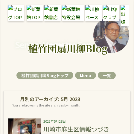
Senryu Magazine Senryu Blog
植竹団扇川柳Blog
植竹団扇川柳Blogトップ
Menu
一覧
月別のアーカイブ:
5月 2023
You are browsing the site archives by month.
2023年5月28日
川崎市麻生区情報つづき