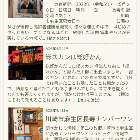
東京新聞 2023年（令和5年） 5月２
８日 日曜日 朝刊 一面 長寿の 鍵
交流にあり？ 川崎
市麻生区男女日本一 公園の
多さが後押し高齢者健康意識高く 様々な理由の中で はじめお
やっと思い すぐになるほどと 納得した理由 電車やバスが充
実している地域で...
【続きを読む】
2023年5月24日
総スカンは総好かん
総好かんだった総スカン 極当たり前に「総
好かん」と詠んだ川柳に出会いました。「総
スカン」は見たことのある表現ですが、自分
では書いたことも話したことも無かったの
で、語源など考えたこともありませんでした。スマホを開くと
なんでも答えてくれますが、聞かなければ答えません。（横道
にそれて教えることはあります）...
【続きを読む】
2023年5月13日
川崎市麻生区長寿ナンバーワン
聞きかじり情報、第二の故郷川崎市の麻生区
が長寿ナンバーワンというビックリ情報で
す。団扇が川崎市に住まいしていたのは３歳