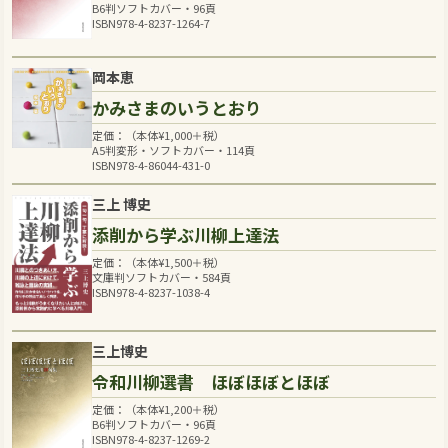
B6判ソフトカバー・96頁
ISBN978-4-8237-1264-7
岡本恵
かみさまのいうとおり
定価：（本体
¥
1,000
＋税）
A5判変形・ソフトカバー・114頁
ISBN978-4-86044-431-0
三上 博史
添削から学ぶ川柳上達法
定価：（本体
¥
1,500
＋税）
文庫判ソフトカバー・584頁
ISBN978-4-8237-1038-4
三上博史
令和川柳選書 ほぼほぼとほぼ
定価：（本体
¥
1,200
＋税）
B6判ソフトカバー・96頁
ISBN978-4-8237-1269-2