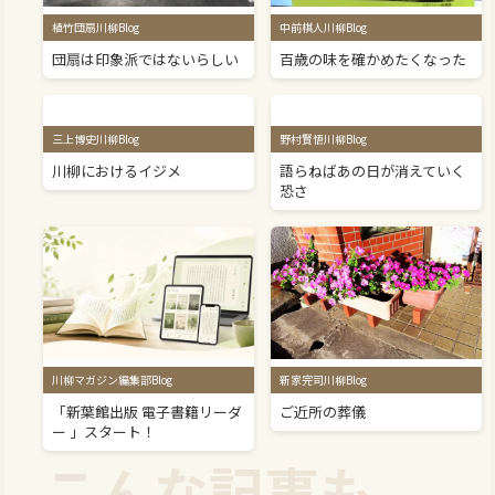
植竹団扇川柳Blog
中前棋人川柳Blog
団扇は印象派ではないらしい
百歳の味を確かめたくなった
三上博史川柳Blog
野村賢悟川柳Blog
川柳におけるイジメ
語らねばあの日が消えていく
恐さ
川柳マガジン編集部Blog
新家完司川柳Blog
「新葉館出版 電子書籍リーダ
ご近所の葬儀
ー 」スタート！
こんな記事も