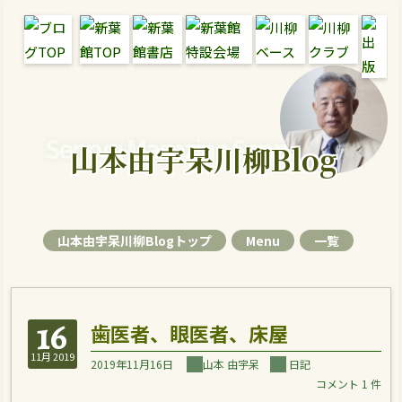
Senryu Magazine Senryu Blog
山本由宇呆川柳Blog
山本由宇呆川柳Blogトップ
Menu
一覧
16
歯医者、眼医者、床屋
11月 2019
2019年11月16日
山本 由宇呆
日記
コメント 1 件