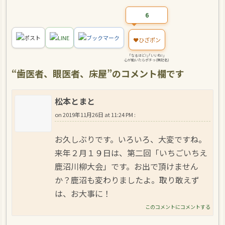
6
ポスト
LINE
ブックマーク
❤️
ひざポン
｢なるほど!｣｢いいね!｣
心が動いたらポチっ(無記名)
“
歯医者、眼医者、床屋
”のコメント欄です
松本とまと
on
2019年11月26日 at 11:24 PM
:
お久しぶりです。いろいろ、大変ですね。
来年２月１９日は、第二回「いちごいちえ
鹿沼川柳大会」です。お出で頂けません
か？鹿沼も変わりましたよ。取り敢えず
は、お大事に！
このコメントにコメントする