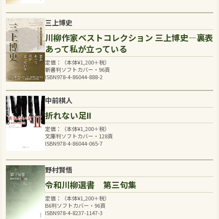
三上博史
川柳作家ベストコレクション 三上博史―裏表
あって私が立っている
定価：（本体
¥
1,200
＋税）
新書判ソフトカバー・96頁
ISBN978-4-86044-888-2
中前棋人
折れない足Ⅱ
定価：（本体
¥
1,200
＋税）
文庫判ソフトカバー・128頁
ISBN978-4-86044-065-7
野村賢悟
令和川柳選書 第三句集
定価：（本体
¥
1,200
＋税）
B6判ソフトカバー・96頁
ISBN978-4-8237-1147-3