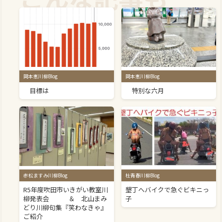
岡本恵川柳Blog
岡本恵川柳Blog
目標は
特別な六月
赤松ますみ川柳Blog
杜青春川柳Blog
R5年度吹田市いきがい教室川
墾丁へバイクで急ぐビキニっ
柳発表会 ＆ 北山まみ
子
どり川柳句集『笑わなきゃ』
ご紹介