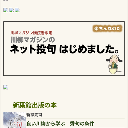
新葉館出版の本
新家完司
良い川柳から学ぶ 秀句の条件