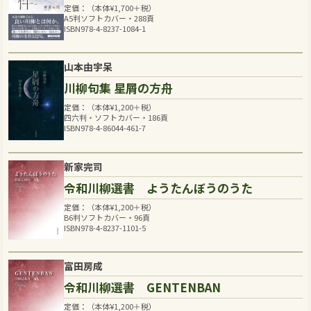
定価：（本体
¥
1,700
＋税）
A5判ソフトカバー・288頁
ISBN978-4-8237-1084-1
山本由宇呆
川柳句集 星屑の方舟
定価：（本体
¥
1,200
＋税）
四六判・ソフトカバー・186頁
ISBN978-4-86044-461-7
新家完司
令和川柳選書 ようたんぼうのうた
定価：（本体
¥
1,200
＋税）
B6判ソフトカバー・96頁
ISBN978-4-8237-1101-5
富田房成
令和川柳選書 GENTENBAN
定価：（本体
¥
1,200
＋税）