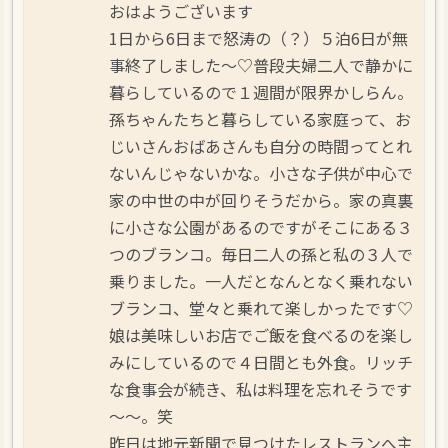
おはようございます
1日から6日まで怒涛の（？）５泊6日が無
事終了しました～♡普段夫婦二人で静かに
暮らしているので１週間が限界かしらん。
孫ちゃんたちと暮らしている家庭って、お
じいさんおばあさんも自分の時間ってとれ
ないんじゃないかな。小さな子供が中心で
家の中世の中が回りそうだから。家の真裏
に小さな公園があるのですがそこにある３
つのブランコ。毎日二人の孫と私の３人で
乗りました。一人だとなんとなく乗れない
ブランコ、堂々と乗れて楽しかったです♡
娘は美味しいお店でご飯を食べるのを楽し
みにしているので４日間とも外食。リッチ
な食事会が続き、私は料理を忘れそうです
～～。笑
昨日は地元新聞で見つけたレストランへ主