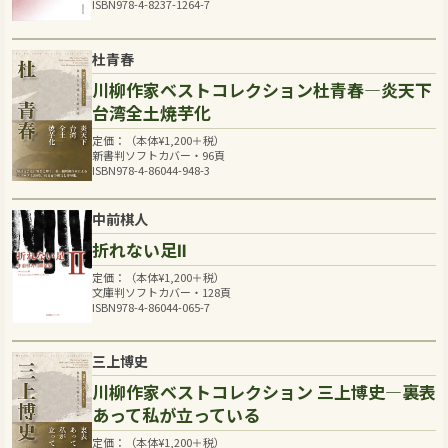
ISBN978-4-8237-1264-7
杜青春
川柳作家ベストコレクション杜青春―炎天下
台湾全土焼芋化
定価：（本体
¥
1,200
＋税）
新書判ソフトカバー・96頁
ISBN978-4-86044-948-3
中前棋人
折れない足Ⅱ
定価：（本体
¥
1,200
＋税）
文庫判ソフトカバー・128頁
ISBN978-4-86044-065-7
三上博史
川柳作家ベストコレクション 三上博史―裏表
あって私が立っている
定価：（本体
¥
1,200
＋税）