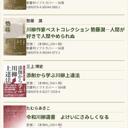
新書判ソフトカバー・96頁
ISBN978-4-86044-888-2
勢藤 潤
川柳作家ベストコレクション 勢藤潤―人間が
好きで人間やめられぬ
定価：（本体
¥
1,200
＋税）
新書判ソフトカバー・96頁
ISBN978-4-86044-875-2
三上 博史
添削から学ぶ川柳上達法
定価：（本体
¥
1,500
＋税）
文庫判ソフトカバー・584頁
ISBN978-4-8237-1038-4
たむらあきこ
令和川柳選書 よけいにさみしくなる
定価：（本体
¥
1,200
＋税）