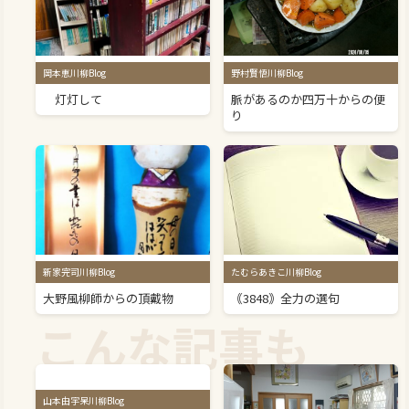
岡本恵川柳Blog
野村賢悟川柳Blog
灯灯して
脈があるのか四万十からの便
り
新家完司川柳Blog
たむらあきこ川柳Blog
大野風柳師からの頂戴物
｟3848｠全力の選句
こんな記事も
山本由宇呆川柳Blog