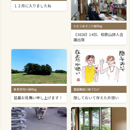
１２月に入りましたね
たむらあきこ川柳Blog
｟3828｠14日、和歌山詩人会
議出席
新家完司川柳Blog
富田房成川柳ブログ
猛暑お見舞い申し上げます！
隠しておいて存えた片想い