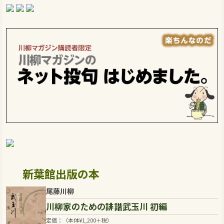
新葉館出版の本
尾藤川柳
川柳家のための誹諧武玉川 初編
定価：（本体
¥
1,200
＋税）