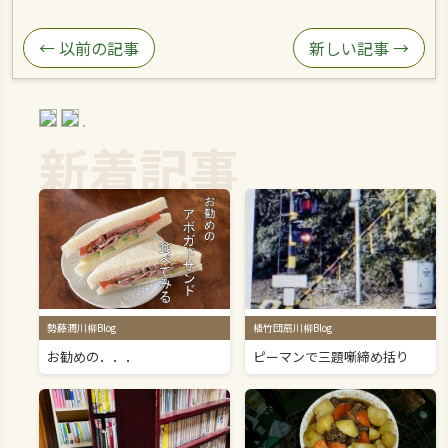
← 以前の記事
新しい記事 →
新着記事
勢藤潤川柳Blog
植竹団扇川柳Blog
お勧めの．．．
ピーマンで三題噺締め括り