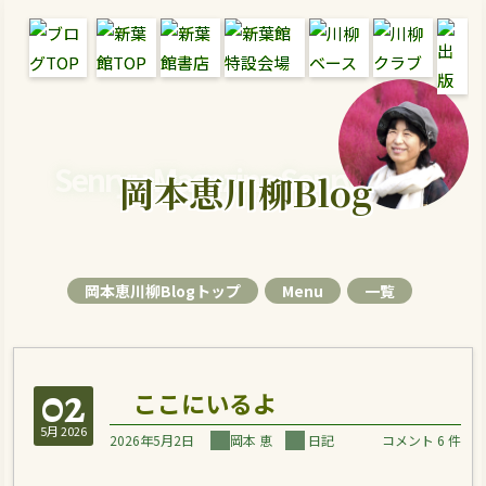
Senryu Magazine Senryu Blog
岡本恵川柳Blog
岡本恵川柳Blogトップ
Menu
一覧
02
ここにいるよ
5月 2026
2026年5月2日
岡本 恵
日記
コメント 6 件