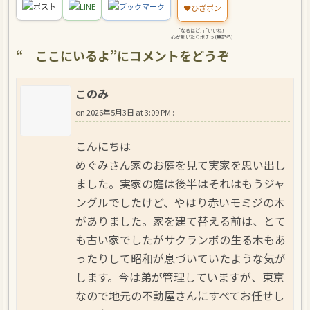
ポスト
LINE
ブックマーク
❤️
ひざポン
｢なるほど!｣｢いいね!｣
心が動いたらポチっ(無記名)
“
ここにいるよ
”にコメントをどうぞ
このみ
on
2026年5月3日 at 3:09 PM
:
こんにちは
めぐみさん家のお庭を見て実家を思い出し
ました。実家の庭は後半はそれはもうジャ
ングルでしたけど、やはり赤いモミジの木
がありました。家を建て替える前は、とて
も古い家でしたがサクランボの生る木もあ
ったりして昭和が息づいていたような気が
します。今は弟が管理していますが、東京
なので地元の不動屋さんにすべてお任せし