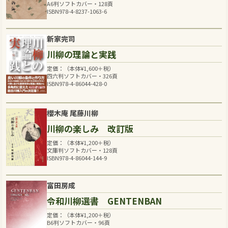
A6判ソフトカバー・128頁
ISBN978-4-8237-1063-6
新家完司
川柳の理論と実践
定価：（本体
¥
1,600
＋税）
四六判ソフトカバー・326頁
ISBN978-4-86044-428-0
櫻木庵 尾藤川柳
川柳の楽しみ 改訂版
定価：（本体
¥
1,200
＋税）
文庫判ソフトカバー・128頁
ISBN978-4-86044-144-9
富田房成
令和川柳選書 GENTENBAN
定価：（本体
¥
1,200
＋税）
B6判ソフトカバー・96頁