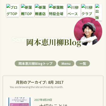
Senryu Magazine Senryu Blog
岡本恵川柳Blog
岡本恵川柳Blogトップ
Menu
一覧
月別のアーカイブ:
8月 2017
You are browsing the site archives by month.
2017年8月29日
大切なことは