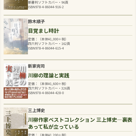
新書判ソフトカバー・96頁
ISBN978-4-86044-916-2
鈴木順子
目覚まし時計
定価：（本体
¥
1,000
＋税）
四六判ソフトカバー・162頁
ISBN978-4-86044-615-4
新家完司
川柳の理論と実践
定価：（本体
¥
1,600
＋税）
四六判ソフトカバー・326頁
ISBN978-4-86044-428-0
三上博史
川柳作家ベストコレクション 三上博史―裏表
あって私が立っている
定価：（本体
¥
1,200
＋税）