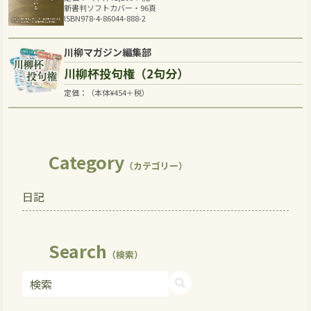
新書判ソフトカバー・96頁
ISBN978-4-86044-888-2
川柳マガジン編集部
川柳杯投句権（2句分）
定価：（本体
¥
454
＋税）
Category
（カテゴリー）
日記
Search
（検索）