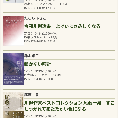
A5判変形・ソフトカバー・114頁
ISBN978-4-86044-431-0
たむらあきこ
令和川柳選書 よけいにさみしくなる
定価：（本体
¥
1,200
＋税）
B6判ソフトカバー・96頁
ISBN978-4-8237-1171-8
鈴木順子
動かない時計
定価：（本体
¥
1,500
＋税）
四六判ハードカバー・146頁
ISBN978-4-8237-1088-9
尾藤一泉
川柳作家ベストコレクション 尾藤一泉―すこ
しつかれてあたたかい色になる
定価：（本体
¥
1,200
＋税）