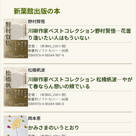
新葉館出版の本
野村賢悟
川柳作家ベストコレクション野村賢悟―花曇
り逢いたい人はもういない
定価：（本体
¥
1,200
＋税）
新書判ソフトカバー・96頁
ISBN978-4-86044-967-4
松橋帆波
川柳作家ベストコレクション 松橋帆波―やが
て春ならん想いの頬でいる
定価：（本体
¥
1,200
＋税）
新書判ソフトカバー・96頁
ISBN978-4-86044-886-8
岡本恵
かみさまのいうとおり
定価：（本体
¥
1,000
＋税）