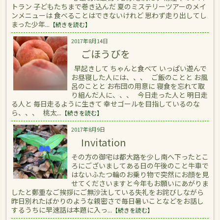
トラン 子どもたちまで巻き込んだ 夏のミステリーツアーのメイ
ンメニューは 食べることはできないけれど 思わず走り出してし
まった少年...
【続きを読む】
2017年8月14日
ごほうびを
早起きして ちゃんと食べて いっぱい遊んで
お昼寝した人には、、、 ご飯のことと お風
呂のことと お布団の用意に 寝食を忘れて取
り組んだ人に、、、 今日走った人と 明日走
る人と 毎日走るように生きて 幸せゴールを目指しているのな
ら、、、 桃太...
【続きを読む】
2017年8月9日
Invitation
その方の御宅は都大路を少し南へ下ったとこ
ろにございましてある日の午後のこと牛車で
はないふたつ輪のお乗り物で突然にお顔を見
せてくださいますと今年もお願いにあがりま
したと鄭重なご挨拶にご無沙汰している失礼をお詫びしながら
昨日別れたばかりのような親密さで毎日暑いことなどをお話し
するうちに早速話は本題に入っ...
【続きを読む】