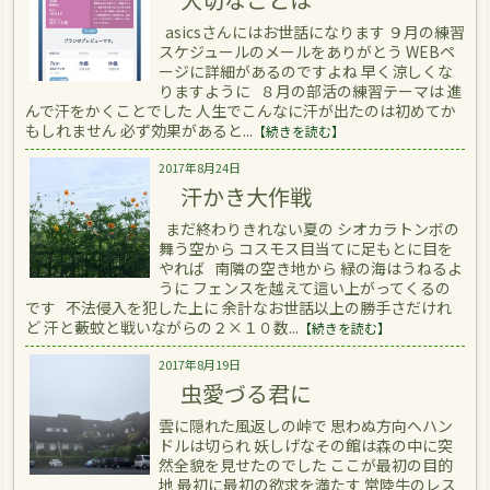
asicsさんにはお世話になります ９月の練習
スケジュールのメールをありがとう WEBペ
ージに詳細があるのですよね 早く涼しくな
りますように ８月の部活の練習テーマは 進
んで汗をかくことでした 人生でこんなに汗が出たのは初めてか
もしれません 必ず効果があると...
【続きを読む】
2017年8月24日
汗かき大作戦
まだ終わりきれない夏の シオカラトンボの
舞う空から コスモス目当てに足もとに目を
やれば 南隣の空き地から 緑の海はうねるよ
うに フェンスを越えて這い上がってくるの
です 不法侵入を犯した上に 余計なお世話以上の勝手さだけれ
ど 汗と藪蚊と戦いながらの２×１０数...
【続きを読む】
2017年8月19日
虫愛づる君に
雲に隠れた風返しの峠で 思わぬ方向へハン
ドルは切られ 妖しげなその館は森の中に突
然全貌を見せたのでした ここが最初の目的
地 最初に最初の欲求を満たす 常陸牛のレス