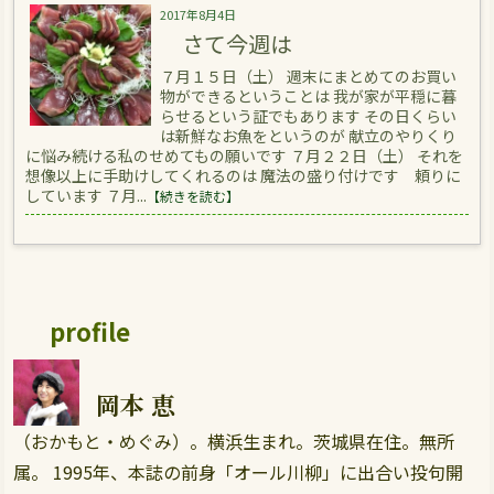
2017年8月4日
さて今週は
７月１５日（土） 週末にまとめてのお買い
物ができるということは 我が家が平穏に暮
らせるという証でもあります その日くらい
は新鮮なお魚をというのが 献立のやりくり
に悩み続ける私のせめてもの願いです ７月２２日（土） それを
想像以上に手助けしてくれるのは 魔法の盛り付けです 頼りに
しています ７月...
【続きを読む】
profile
岡本 恵
（おかもと・めぐみ）。横浜生まれ。茨城県在住。無所
属。 1995年、本誌の前身「オール川柳」に出合い投句開