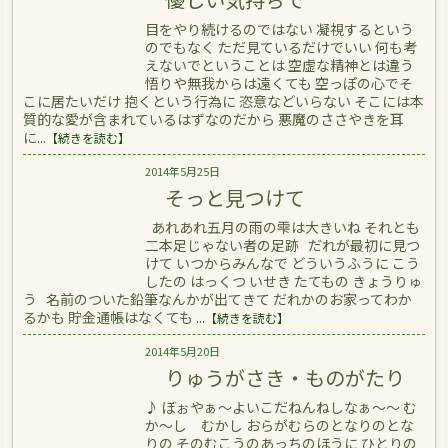
目をやり続けるのではない 凝視するという
のでもなく ただ見ているだけでいい 何も考
えないでということは 空虚な精神とは違う
悟りや無我からは遠くても 空っぽの心でそ
こに居たいだけ 抱くという行為に 恣意などいらない そこには本
質的な愛が含まれているはずなのだから 悪魔のささやきを耳
に...
【続きを読む】
2014年5月25日
そっと見つけて
あれあれ五月の雨の雫は大きいね それとも
二本足じゃない者の足跡 だれが最初に見つ
けて いつからみんなで どういうふうに こう
したの はっくつ いせき たてもの きょうりゅ
う 名前のついた鉛筆なんかが出てきて だれかのお家ってわか
るかも 貯金通帳はなくても ...
【続きを読む】
2014年5月20日
りゅうがさき・ものがたり
♪ ぼぉやぁ～よいこだねんねしなぁ～～ む
か〜し むかし おらがむらのとなりのとな
りの そのむこうのあっちのほうに ひとりの