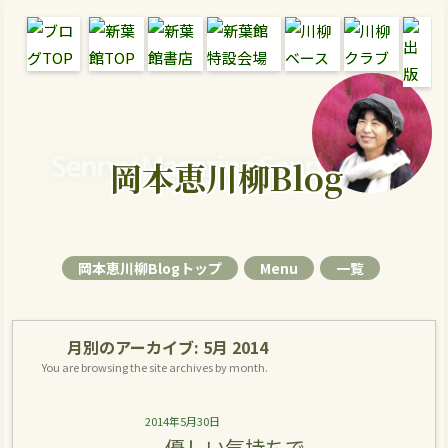
Senryu Magazine Senryu Blog
岡本恵川柳Blog
岡本恵川柳Blogトップ
Menu
一覧
月別のアーカイブ:
5月 2014
You are browsing the site archives by month.
2014年5月30日
優しい気持ちで