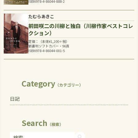
ISBN978-4-86044-888-2
たむらあきこ
前田咲二の川柳と独白（川柳作家ベストコレ
クション）
定価：（本体
¥
1,200
＋税）
新書判ソフトカバー・96頁
ISBN978-4-86044-001-5
Category
（カテゴリー）
日記
Search
（検索）