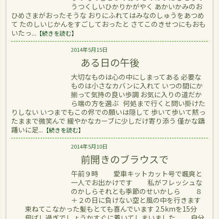
うつくしいひかりかがやく あかいかみのお
ひめさまがおったそうな おりにふれてはみなのしゅうをあつめ
て たのしいじかんをすごしておったと さてこのきせつにもおも
いたっ...
【続きを読む】
2014年5月15日
ある日の午後
大切なものは心の中にしまってある 必要な
ものは小さなカバンに入れて いつの間にか
揃って気持の良い歩調 お気に入りの道だか
ら端の方を選ぶ 何処まで行くと問い掛けた
りしない いつまでもこの侭での願いは隠して 歩いて歩いて黙っ
たままで微笑んで 緩やかなカーブに少しだけ寄り添う 僅かな躊
躇いに足...
【続きを読む】
2014年5月10日
前開きのブラウスで
午前９時 愛車キットカット号で颯爽と
一人でお出かけです 私がフレッシュな
のかしらそれとも季節のせいかしら ８
＋２の日に負けない空と風の中を行きます
束ねてこなかった髪もとても喜んでいます 2.5kmを15分
飛ばし過ぎでしょうかすぐに着いてしまいました 自分