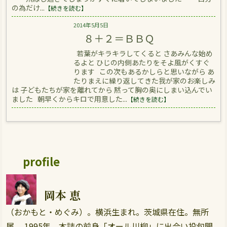
の為だけ...
【続きを読む】
2014年5月5日
８＋２＝ＢＢＱ
若葉がキラキラしてくると さあみんな始め
るよと ひじの内側あたりをそよ風がくすぐ
ります この次もあるかしらと思いながら あ
たりまえに繰り返してきた我が家のお楽しみ
は 子どもたちが家を離れてから 黙って胸の奥にしまい込んでい
ました 朝早くからキロで用意した...
【続きを読む】
profile
岡本 恵
（おかもと・めぐみ）。横浜生まれ。茨城県在住。無所
属。 1995年、本誌の前身「オール川柳」に出合い投句開