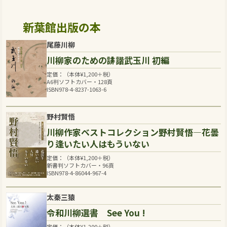
新葉館出版の本
尾藤川柳
川柳家のための誹諧武玉川 初編
定価：（本体
¥
1,200
＋税）
A6判ソフトカバー・128頁
ISBN978-4-8237-1063-6
野村賢悟
川柳作家ベストコレクション野村賢悟―花曇
り逢いたい人はもういない
定価：（本体
¥
1,200
＋税）
新書判ソフトカバー・96頁
ISBN978-4-86044-967-4
太秦三猿
令和川柳選書 See You !
定価：（本体
¥
1,200
＋税）