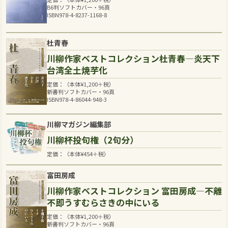
B6判ソフトカバー・96頁
ISBN978-4-8237-1168-8
杜青春
川柳作家ベストコレクション杜青春―炎天下
台湾全土焼芋化
定価：（本体
¥
1,200
＋税）
新書判ソフトカバー・96頁
ISBN978-4-86044-948-3
川柳マガジン編集部
川柳杯投句権（2句分）
定価：（本体
¥
454
＋税）
富田房成
川柳作家ベストコレクション 富田房成―不離
不即うすむらさきの中にいる
定価：（本体
¥
1,200
＋税）
新書判ソフトカバー・96頁