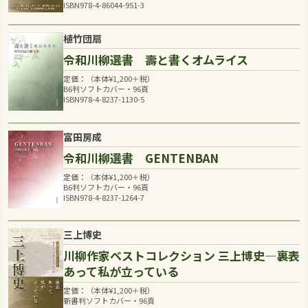
ISBN978-4-86044-951-3
植竹団扇
令和川柳選書 壽と書くオムライス
定価：（本体
¥
1,200
＋税）
B6判ソフトカバー・96頁
ISBN978-4-8237-1130-5
富田房成
令和川柳選書 GENTENBAN
定価：（本体
¥
1,200
＋税）
B6判ソフトカバー・96頁
ISBN978-4-8237-1264-7
三上博史
川柳作家ベストコレクション 三上博史―裏表
あって私が立っている
定価：（本体
¥
1,200
＋税）
新書判ソフトカバー・96頁