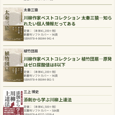
太秦三猿
川柳作家ベストコレクション 太秦三猿―知ら
れたい個人情報だってある
定価：（本体
¥
1,200
＋税）
新書判ソフトカバー・96頁
ISBN978-4-86044-941-4
植竹団扇
川柳作家ベストコレクション 植竹団扇―原発
はゼロ尿酸値は8以下
定価：（本体
¥
1,200
＋税）
新書判ソフトカバー・96頁
ISBN978-4-86044-861-5
三上 博史
添削から学ぶ川柳上達法
定価：（本体
¥
1,500
＋税）
文庫判ソフトカバー・584頁
ISBN978-4-8237-1038-4