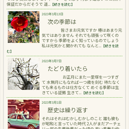
保証だからだそうで 道...
【続きを読む】
2023年3月13日
次の季節は
皆さまお元気ですか 椿はあまり元
気ではありません それでも頑張って咲くの
ですから 季節をよく知っているのでしょう
私は元気かと聞かれても なんと...
【続きを読
む】
2023年3月7日
たどり着いたら
お正月にまた一里塚を一つすぎ
て 水無月にもなれば一つ歳を刻む 待たなく
ても来るものは仕方なくて めぐる季節は生
きている証拠 生きて...
【続きを読む】
2023年3月1日
歴史は繰り返す
それはそれはむかしむかしのこと 誰も彼も
が昭和と言っていた時代 2人がまだアーチェ
リー部の先輩後輩だった頃の 若い素敵な仲