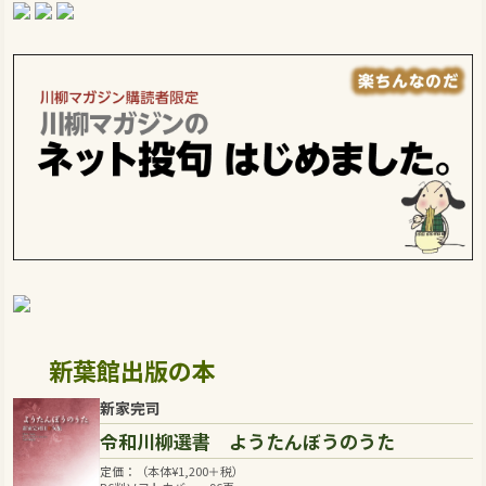
新葉館出版の本
新家完司
令和川柳選書 ようたんぼうのうた
定価：（本体
¥
1,200
＋税）