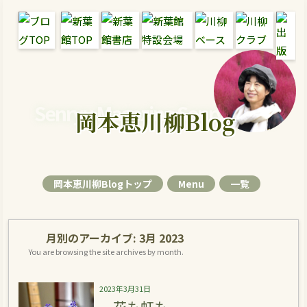
Senryu Magazine Senryu Blog
岡本恵川柳Blog
岡本恵川柳Blogトップ
Menu
一覧
月別のアーカイブ:
3月 2023
You are browsing the site archives by month.
2023年3月31日
花も虹も