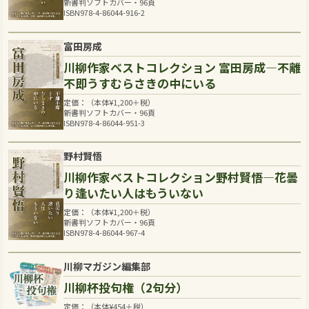
新書判ソフトカバー・96頁
ISBN978-4-86044-916-2
富田房成
川柳作家ベストコレクション 富田房成―不離
不即うすむらさきの中にいる
定価：（本体
¥
1,200
＋税）
新書判ソフトカバー・96頁
ISBN978-4-86044-951-3
野村賢悟
川柳作家ベストコレクション野村賢悟―花曇
り逢いたい人はもういない
定価：（本体
¥
1,200
＋税）
新書判ソフトカバー・96頁
ISBN978-4-86044-967-4
川柳マガジン編集部
川柳杯投句権（2句分）
定価：（本体
¥
454
＋税）