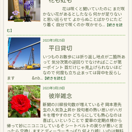
花は咲くと聞いていたのに まだ咲
かない花があるとしたなら 何かが足りない
と思い巡らせて よからぬことばかりにたど
り着く 自分で咲くのか 咲かせら...
【続きを読
む】
2023年3月25日
平日貸切
いつものお散歩には折り返し地点が二箇所あ
って 気分次第の逆回りでなければここが第
一ポイント 首だけじゃ見上げられないほど
なので 何度も立ち止まっては背中を反らし
ます &nb...
【続きを読む】
2023年3月19日
彼岸雑念
新聞の川柳投句数が増えているぞ 岡本恵先
生の人気急上昇か 投句者の熱い思いがハガ
キを増やすのか どちらにしても熱心なのは
喜ばしいということで 愛車の定期点検から
帰って妙にニコニコしているぞ シートベルトの戻りが悪いと言
ったら 交換しますとディーラーきっぱり 何より嬉しいのは無料