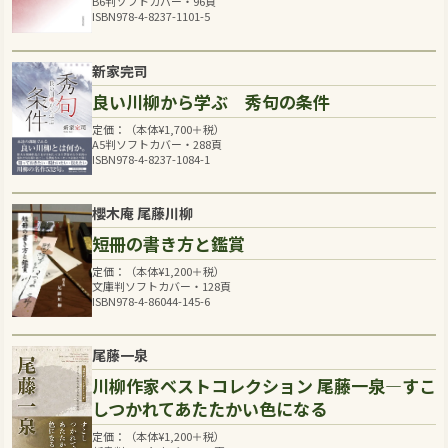
B6判ソフトカバー・96頁
ISBN978-4-8237-1101-5
新家完司
良い川柳から学ぶ 秀句の条件
定価：（本体
¥
1,700
＋税）
A5判ソフトカバー・288頁
ISBN978-4-8237-1084-1
櫻木庵 尾藤川柳
短冊の書き方と鑑賞
定価：（本体
¥
1,200
＋税）
文庫判ソフトカバー・128頁
ISBN978-4-86044-145-6
尾藤一泉
川柳作家ベストコレクション 尾藤一泉―すこ
しつかれてあたたかい色になる
定価：（本体
¥
1,200
＋税）