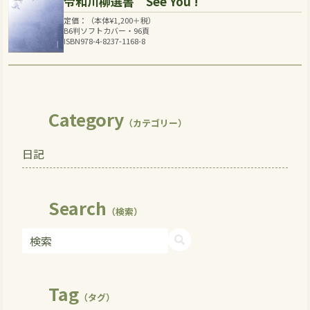
令和川柳選書 See You !
定価：（本体
¥
1,200
＋税）
B6判ソフトカバー・96頁
ISBN978-4-8237-1168-8
Category
（カテゴリー）
日記
Search
（検索）
Tag
（タグ）