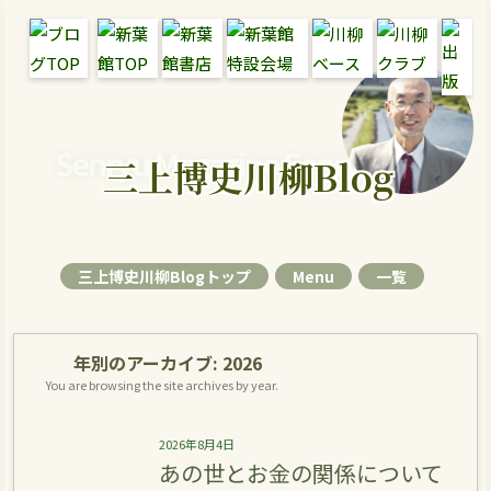
Senryu Magazine Senryu Blog
三上博史川柳Blog
三上博史川柳Blogトップ
Menu
一覧
年別のアーカイブ:
2026
You are browsing the site archives by year.
2026年8月4日
あの世とお金の関係について