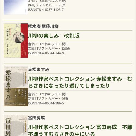
定価：（本体
¥
1,200
＋税）
B6判ソフトカバー・96頁
ISBN978-4-8237-1123-7
櫻木庵 尾藤川柳
川柳の楽しみ 改訂版
定価：（本体
¥
1,200
＋税）
文庫判ソフトカバー・128頁
ISBN978-4-86044-144-9
赤松ますみ
川柳作家ベストコレクション 赤松ますみ―む
らさきになったり透けてしまったり
定価：（本体
¥
1,200
＋税）
新書判ソフトカバー・96頁
ISBN978-4-86044-986-5
富田房成
川柳作家ベストコレクション 富田房成―不離
不即うすむらさきの中にいる