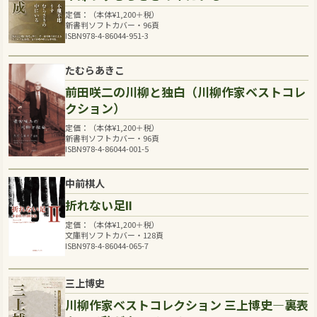
定価：（本体
¥
1,200
＋税）
新書判ソフトカバー・96頁
ISBN978-4-86044-951-3
たむらあきこ
前田咲二の川柳と独白（川柳作家ベストコレ
クション）
定価：（本体
¥
1,200
＋税）
新書判ソフトカバー・96頁
ISBN978-4-86044-001-5
中前棋人
折れない足Ⅱ
定価：（本体
¥
1,200
＋税）
文庫判ソフトカバー・128頁
ISBN978-4-86044-065-7
三上博史
川柳作家ベストコレクション 三上博史―裏表