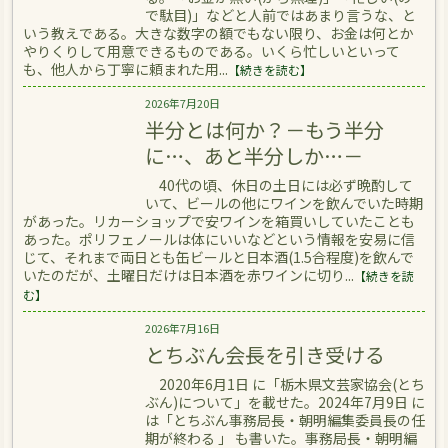
で駄目)」などと人前ではあまり言うな、と
いう教えである。大きな数字の額でもない限り、お金は何とか
やりくりして用意できるものである。いくら忙しいといって
も、他人から丁寧に頼まれた用...
【続きを読む】
2026年7月20日
半分とは何か？－もう半分
に…、あと半分しか…－
40代の頃、休日の土日には必ず晩酌して
いて、ビールの他にワインを飲んでいた時期
があった。リカーショップで安ワインを箱買いしていたことも
あった。ポリフェノールは体にいいなどという情報を安易に信
じて、それまで両日とも缶ビールと日本酒(1.5合程度)を飲んで
いたのだが、土曜日だけは日本酒を赤ワインに切り...
【続きを読
む】
2026年7月16日
とちぶん会長を引き受ける
2020年6月1日 に「栃木県文芸家協会(とち
ぶん)について」を載せた。2024年7月9日 に
は「とちぶん事務局長・朝明編集委員長の任
期が終わる 」 も書いた。事務局長・朝明編