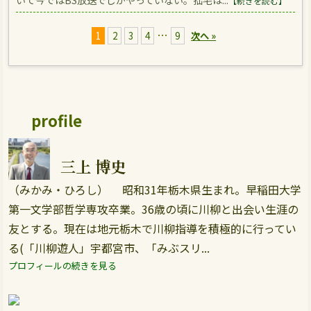
いて今ではBS放送でしかやっていない。拙宅は...
【続きを読む】
…
1
2
3
4
9
次へ »
profile
三上 博史
（みかみ・ひろし） 昭和31年栃木県生まれ。早稲田大学
第一文学部哲学専攻卒業。36歳の頃に川柳と出会い生涯の
友とする。現在は地元栃木で川柳指導を積極的に行ってい
る(「川柳遊人」宇都宮市、「みぶスリ...
プロフィールの続きを見る