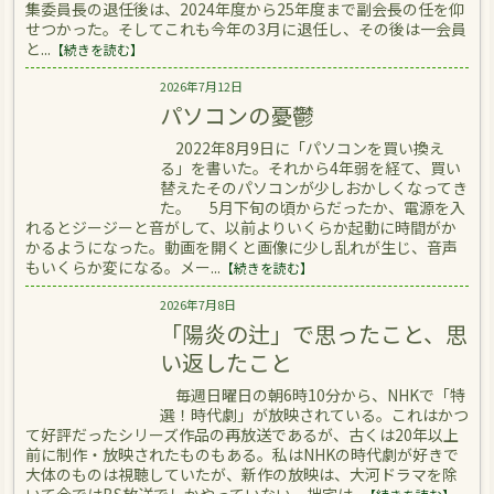
集委員長の退任後は、2024年度から25年度まで副会長の任を仰
せつかった。そしてこれも今年の3月に退任し、その後は一会員
と...
【続きを読む】
2026年7月12日
パソコンの憂鬱
2022年8月9日に「パソコンを買い換え
る」を書いた。それから4年弱を経て、買い
替えたそのパソコンが少しおかしくなってき
た。 5月下旬の頃からだったか、電源を入
れるとジージーと音がして、以前よりいくらか起動に時間がか
かるようになった。動画を開くと画像に少し乱れが生じ、音声
もいくらか変になる。メー...
【続きを読む】
2026年7月8日
「陽炎の辻」で思ったこと、思
い返したこと
毎週日曜日の朝6時10分から、NHKで「特
選！時代劇」が放映されている。これはかつ
て好評だったシリーズ作品の再放送であるが、古くは20年以上
前に制作・放映されたものもある。私はNHKの時代劇が好きで
大体のものは視聴していたが、新作の放映は、大河ドラマを除