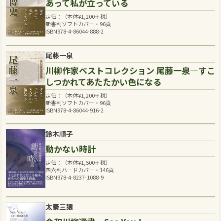
あって私が立っている
定価：（本体
¥
1,200
＋税）
新書判ソフトカバー・96頁
ISBN978-4-86044-888-2
尾藤一泉
川柳作家ベストコレクション 尾藤一泉―すこ
しつかれてあたたかい色になる
定価：（本体
¥
1,200
＋税）
新書判ソフトカバー・96頁
ISBN978-4-86044-916-2
鈴木順子
動かない時計
定価：（本体
¥
1,500
＋税）
四六判ハードカバー・146頁
ISBN978-4-8237-1088-9
太秦三猿