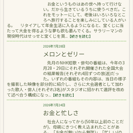
お金というものはあの世へ持って行けな
い。だから生きているうちに使うべきだ。こ
れをモットーにして、老後はいろいろなとこ
ろへ旅行することを楽しみにしている人がい
る。 リタイアして年金生活に入るようになると、宝くじに当
たって大金を得るような夢も欲も萎んでくる。サラリーマンの
現役時代はせっせと宝くじを買...
【続きを読む】
2026年7月28日
メロンとゼリー
先月のNHK短歌・俳句の番組は、今年の3
月28・29日にそれぞれ開催された全国大会
の結果報告(それぞれ4回ずつの放送)だっ
た。いずれの番組もその内容は、当日の様子
を撮影した映像を部分的に紹介し、さらに大会選者として加わ
った歌人・俳人(それぞれ3名)がスタジオに招かれて選評を改め
て述べ合う構成になっ...
【続きを読む】
2026年7月24日
お金と忙しさ
社会人になってから(50年以上前のことだ
が)、母親にきつく教え込まれたことがあ
る。「お金が無い(から無理)」「忙しい(の