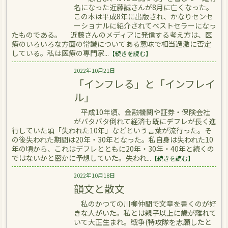
名になった近藤誠さんが8月に亡くなった。
この本は平成8年に出版され、かなりセンセ
ーショナルに紹介されてベストセラーになっ
たものである。 近藤さんのメディアに発信する考え方は、医
療のいろいろな方面の常識についてある意味で相当過激に否定
している。私は医療の専門家...
【続きを読む】
2022年10月21日
「インフレる」と「インフレイ
ル」
平成10年頃、金融機関や証券・保険会社
がバタバタ倒れて経済も既にデフレが長く進
行していた頃「失われた10年」などという言葉が流行った。そ
の後失われた期間は20年・30年となった。私自身は失われた10
年の頃から、これはデフレとともに20年・30年・40年と続くの
ではないかと密かに予想していた。失われ...
【続きを読む】
2022年10月18日
韻文と散文
私のかつての川柳仲間で文章を書くのが好
きな人がいた。私とは親子以上に歳が離れて
いて大正生まれ。戦争(特攻隊を志願したと