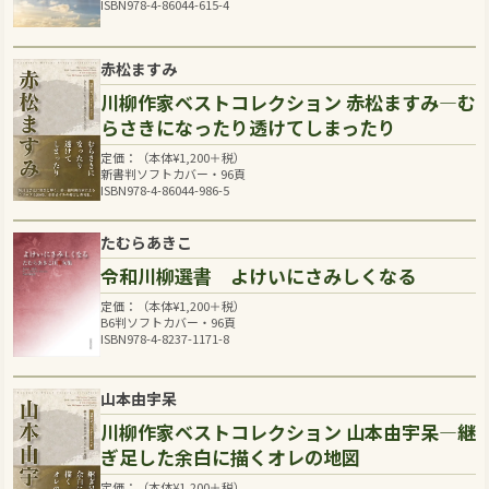
ISBN978-4-86044-615-4
赤松ますみ
川柳作家ベストコレクション 赤松ますみ―む
らさきになったり透けてしまったり
定価：（本体
¥
1,200
＋税）
新書判ソフトカバー・96頁
ISBN978-4-86044-986-5
たむらあきこ
令和川柳選書 よけいにさみしくなる
定価：（本体
¥
1,200
＋税）
B6判ソフトカバー・96頁
ISBN978-4-8237-1171-8
山本由宇呆
川柳作家ベストコレクション 山本由宇呆―継
ぎ足した余白に描くオレの地図
定価：（本体
¥
1,200
＋税）