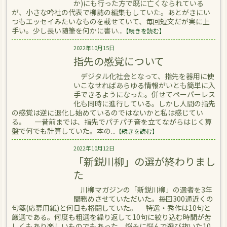
か)にも行った方で既に亡くなられている
が、小さな吟社の代表で柳誌の編集もしていた。あとがきにい
つもエッセイみたいなものを載せていて、毎回短文だが実に上
手い。少し長い随筆を何かに書い...
【続きを読む】
2022年10月15日
指先の感覚について
デジタル化社会となって、指先を器用に使
いこなせればあらゆる情報がいとも簡単に入
手できるようになった。併せてペーパーレス
化も同時に進行している。しかし人間の指先
の感覚は逆に退化し始めているのではないかと私は感じてい
る。 一昔前までは、指先でパチパチ音を立てながらはじく算
盤で何でも計算していた。本の...
【続きを読む】
2022年10月12日
「新鋭川柳」の選が終わりまし
た
川柳マガジンの「新鋭川柳」の選者を3年
間務めさせていただいた。毎回300通近くの
句箋(応募用紙)と何日も格闘していた。 特選・秀作は10句と
厳選である。何度も粗選を繰り返して10句に絞り込む時間が苦
しくもあり楽しいものでもあった。悩みに悩んで選び抜いた10