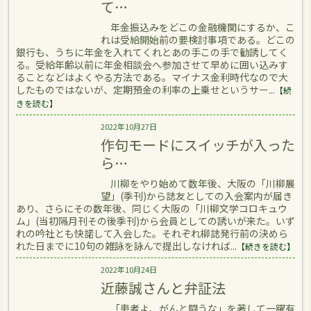
て…
年金振込みをどこの金融機関にするか、こ
れは受給開始前の要検討事項である。どこの
銀行も、うちに年金を入れてくれとあの手この手で勧誘してく
る。受給年齢以前に年金相談会へ参加させて早めに囲い込みす
ることなどはよくやる方法である。マイナス金利時代なので大
したものではないが、定期預金の利率の上乗せというサー...
【続
きを読む】
2022年10月27日
作句モードにスイッチが入った
ら…
川柳をやり始めて数年後、大阪の「川柳展
望」(季刊)から誌友としての入会案内が届き
あり、さらにその数年後、同じく大阪の「川柳文学コロキュウ
ム」(当初隔月刊その後季刊)から会員としての誘いが来た。いず
れの吟社とも快諾して入会した。それぞれ柳誌発行前の決めら
れた日までに10句の雑詠を詠んで提出しなければ...
【続きを読む】
2022年10月24日
近藤誠さんと弁証法
「患者よ、がんと闘うな」を著して一躍有