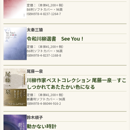
定価：（本体
¥
1,200
＋税）
B6判ソフトカバー・96頁
ISBN978-4-8237-1264-7
太秦三猿
令和川柳選書 See You !
定価：（本体
¥
1,200
＋税）
B6判ソフトカバー・96頁
ISBN978-4-8237-1168-8
尾藤一泉
川柳作家ベストコレクション 尾藤一泉―すこ
しつかれてあたたかい色になる
定価：（本体
¥
1,200
＋税）
新書判ソフトカバー・96頁
ISBN978-4-86044-916-2
鈴木順子
動かない時計