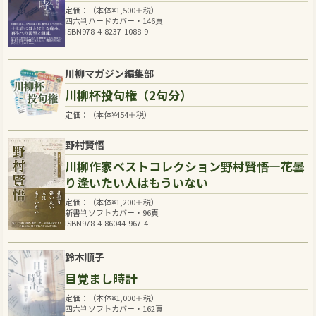
定価：（本体
¥
1,500
＋税）
四六判ハードカバー・146頁
ISBN978-4-8237-1088-9
川柳マガジン編集部
川柳杯投句権（2句分）
定価：（本体
¥
454
＋税）
野村賢悟
川柳作家ベストコレクション野村賢悟―花曇
り逢いたい人はもういない
定価：（本体
¥
1,200
＋税）
新書判ソフトカバー・96頁
ISBN978-4-86044-967-4
鈴木順子
目覚まし時計
定価：（本体
¥
1,000
＋税）
四六判ソフトカバー・162頁