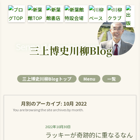
Senryu Magazine Senryu Blog
三上博史川柳Blog
三上博史川柳Blogトップ
Menu
一覧
月別のアーカイブ:
10月 2022
You are browsing the site archives by month.
2022年10月30日
ラッキーが奇跡的に重なるなん