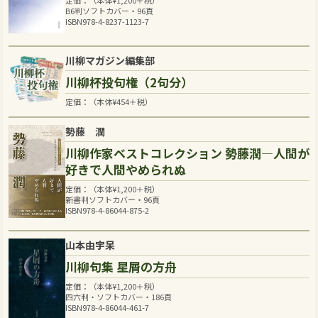
定価：（本体
¥
1,200
＋税）
B6判ソフトカバー・96頁
ISBN978-4-8237-1123-7
川柳マガジン編集部
川柳杯投句権（2句分）
定価：（本体
¥
454
＋税）
勢藤 潤
川柳作家ベストコレクション 勢藤潤―人間が
好きで人間やめられぬ
定価：（本体
¥
1,200
＋税）
新書判ソフトカバー・96頁
ISBN978-4-86044-875-2
山本由宇呆
川柳句集 星屑の方舟
定価：（本体
¥
1,200
＋税）
四六判・ソフトカバー・186頁
ISBN978-4-86044-461-7