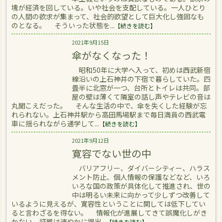
塊が経済を回している。いや社会を支配している。一人ひとり
の人間の欲求が集まって、社会的欲望として巨大化し強固なも
のとなる。 そういった状態を...
【続きを読む】
2021年9月15日
傘がなくなった！
昭和50年に大学へ入って、初めは西武新宿
線沿いの上石神井の下宿で暮らしていた。四
畳半に北窓が一つ、台所とトイレは共同。部
屋の壁は薄くて隣室の話し声やテレビの音は
丸聞こえだった。 そんな生活の中で、傘を失くした経験が忘
れられない。上石神井駅から高田馬場駅まで毎日満員の西武電
車に揺られながら通学して...
【続きを読む】
2021年9月12日
寛容でない世の中
バリアフリー、ダイバーシティー、ハラス
メント防止、個人情報の保護などなど、いろ
いろな国の政策が具体化して推進され、世の
中は明るい未来に向かって少しずつ改善して
いるように見えるが、寛容性ということに関しては低下してい
ると言わざるを得ない。 情報化が進展してきて誤魔化しがき
かない。証拠は速やかに提出...
【続きを読む】