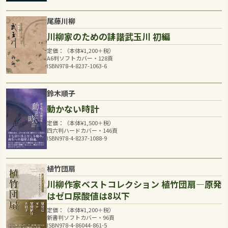
尾藤川柳
川柳家のための誹諧武玉川 初編
定価：（本体
¥
1,200
＋税）
A6判ソフトカバー・128頁
ISBN978-4-8237-1063-6
鈴木順子
動かない時計
定価：（本体
¥
1,500
＋税）
四六判ハードカバー・146頁
ISBN978-4-8237-1088-9
植竹団扇
川柳作家ベストコレクション 植竹団扇―原発
はゼロ尿酸値は8以下
定価：（本体
¥
1,200
＋税）
新書判ソフトカバー・96頁
ISBN978-4-86044-861-5