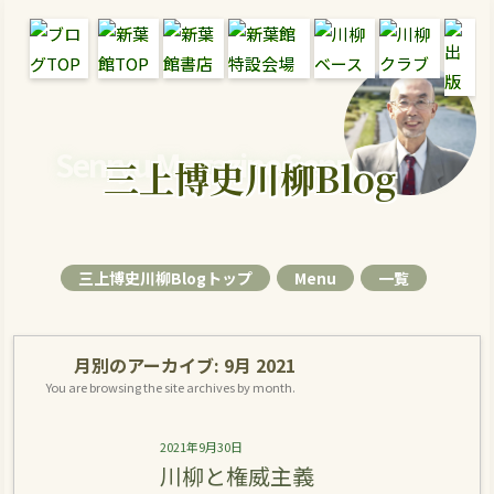
Senryu Magazine Senryu Blog
三上博史川柳Blog
三上博史川柳Blogトップ
Menu
一覧
月別のアーカイブ:
9月 2021
You are browsing the site archives by month.
2021年9月30日
川柳と権威主義