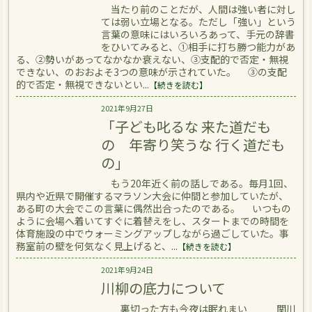
当たり前のことだが、人間は強い者に対し
ては弱い立場となる。ただし「強い」という
言葉の意味にはいろいろあって、手元の辞書
をひいてみると、①相手に打ち勝つ能力があ
る、➁勢いがあってなかなか衰えない、③支配的で否定・無視
できない、のおおよそ3つの意味が示されていた。 ③の支配
的で否定・無視できないとい...
【続きを読む】
2021年9月27日
「子ども叱るな 来た道だも
の 年寄り笑うな 行く道だも
の」
もう20年近く前の話しである。毎月1回、
県内や近県で開催するマラソン大会に仲間と参加していたが、
ある町の大会でこの言葉に偶然出合ったのである。 いつもの
ように会場へ着いてすぐに着替えをし、スタートまでの時間を
体育施設の中でウォーミングアップしながら過ごしていた。事
務室前の壁を何気なく見上げると、...
【続きを読む】
2021年9月24日
川柳の底力について
裏切った方も今夜は眠れまい 関川