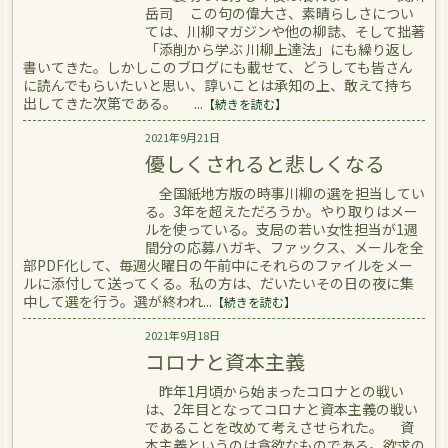
岳司 この句の偉大さ、素晴らしさについ
ては、川柳マガジンや他の柳誌、そして拙著
「添削から学ぶ 川柳上達法」にも繰り返し
書いてきた。しかしこのブログにも載せて、どうしても皆さん
に読んでもらいたいと思い、諄いことは承知の上、敢えて持ち
出してきた次第である。 ...
【続きを読む】
2021年9月21日
優しくされると悲しくなる
全国紙地方版の時事川柳の選を担当してい
る。3年を超えただろうか。やり取りはメー
ルを使っている。支局の若い女性担当が1週
間分の応募ハガキ、ファックス、メールを全
部PDF化して、毎週火曜日の午前中にそれらのファイルをメー
ルに添付して送ってくる。私の方は、だいたいその日の夜に集
中して選を行う。選が終われ...
【続きを読む】
2021年9月18日
コロナと資本主義
昨年1月頃から始まったコロナとの戦い
は、2年目となってコロナと資本主義の戦い
であることを改めて考えさせられた。 資
本主義というのは貪欲なものである。欲求の