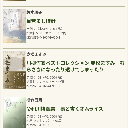
鈴木順子
目覚まし時計
定価：（本体
¥
1,000
＋税）
四六判ソフトカバー・162頁
ISBN978-4-86044-615-4
赤松ますみ
川柳作家ベストコレクション 赤松ますみ―む
らさきになったり透けてしまったり
定価：（本体
¥
1,200
＋税）
新書判ソフトカバー・96頁
ISBN978-4-86044-986-5
植竹団扇
令和川柳選書 壽と書くオムライス
定価：（本体
¥
1,200
＋税）
B6判ソフトカバー・96頁
ISBN978-4-8237-1130-5