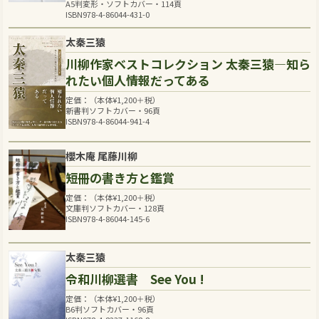
A5判変形・ソフトカバー・114頁
ISBN978-4-86044-431-0
太秦三猿
川柳作家ベストコレクション 太秦三猿―知ら
れたい個人情報だってある
定価：（本体
¥
1,200
＋税）
新書判ソフトカバー・96頁
ISBN978-4-86044-941-4
櫻木庵 尾藤川柳
短冊の書き方と鑑賞
定価：（本体
¥
1,200
＋税）
文庫判ソフトカバー・128頁
ISBN978-4-86044-145-6
太秦三猿
令和川柳選書 See You !
定価：（本体
¥
1,200
＋税）
B6判ソフトカバー・96頁