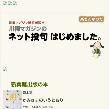
新葉館出版の本
岡本恵
かみさまのいうとおり
定価：（本体
¥
1,000
＋税）