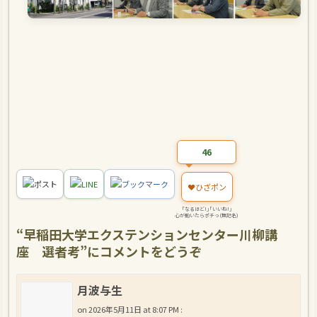
46
ポスト
LINE
ブックマーク
❤️
ひざポン
｢なるほど!｣｢いいね!｣
心が動いたらポチっ(無記名)
“
早稲田大学エクステンションセンター川柳講
座 選者考
”にコメントをどうぞ
月波与生
on
2026年5月11日 at 8:07 PM
: