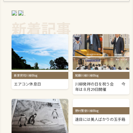
新着記事
新家完司川柳Blog
尾藤川柳川柳Blog
エアコン休息日
川柳発祥の日を祝う会 今
年は８月29日開催
野村賢悟川柳Blog
遠目には美人ばかりの玉手箱