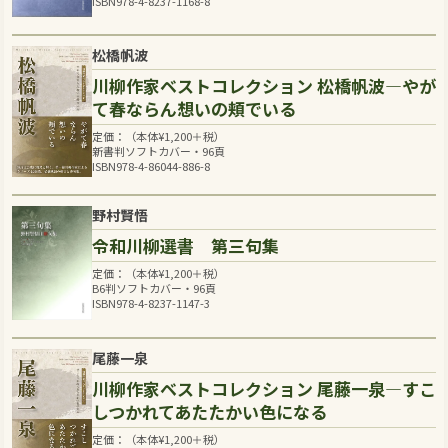
ISBN978-4-8237-1168-8
松橋帆波
川柳作家ベストコレクション 松橋帆波―やが
て春ならん想いの頬でいる
定価：（本体
¥
1,200
＋税）
新書判ソフトカバー・96頁
ISBN978-4-86044-886-8
野村賢悟
令和川柳選書 第三句集
定価：（本体
¥
1,200
＋税）
B6判ソフトカバー・96頁
ISBN978-4-8237-1147-3
尾藤一泉
川柳作家ベストコレクション 尾藤一泉―すこ
しつかれてあたたかい色になる
定価：（本体
¥
1,200
＋税）