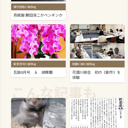
植竹団扇川柳Blog
燕尾服 鶴田浩二かペンギンか
新家完司川柳Blog
尾藤川柳川柳Blog
瓦版8月号 ＆ 胡蝶蘭
花畑川柳会 初の《創作》を
体験
こんな記事も