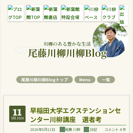
川柳のある豊かな生活
Senryu Magazine Senryu Blog
尾藤川柳川柳Blog
尾藤川柳川柳Blogトップ
Menu
一覧
11
早稲田大学エクステンションセ
ンター川柳講座 選者考
5月 2026
2026年5月11日
尾藤 川柳
日記
コメント 4 件