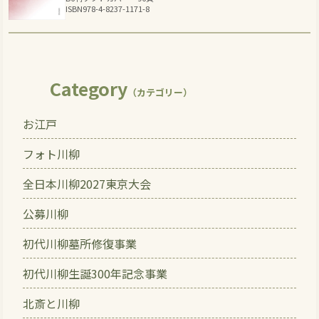
ISBN978-4-8237-1171-8
Category
（カテゴリー）
お江戸
フォト川柳
全日本川柳2027東京大会
公募川柳
初代川柳墓所修復事業
初代川柳生誕300年記念事業
北斎と川柳