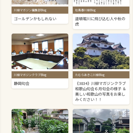
川柳マガジン編集部Blog
杜青春川柳Blog
ゴールデンかもしれない
道頓堀川に飛び込む人や秋の
虎
川柳マガジンクラブBlog
たむらあきこ川柳Blog
静岡句会
｟3834｠川柳マガジンクラブ
和歌山句会６月句会の様子 ＆
美しい和歌山の写真をお楽し
みください！！