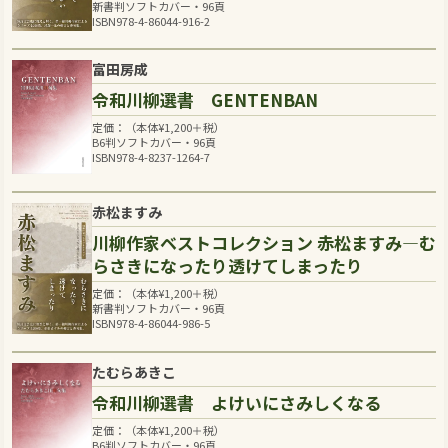
新書判ソフトカバー・96頁
ISBN978-4-86044-916-2
富田房成
令和川柳選書 GENTENBAN
定価：（本体
¥
1,200
＋税）
B6判ソフトカバー・96頁
ISBN978-4-8237-1264-7
赤松ますみ
川柳作家ベストコレクション 赤松ますみ―む
らさきになったり透けてしまったり
定価：（本体
¥
1,200
＋税）
新書判ソフトカバー・96頁
ISBN978-4-86044-986-5
たむらあきこ
令和川柳選書 よけいにさみしくなる
定価：（本体
¥
1,200
＋税）
B6判ソフトカバー・96頁