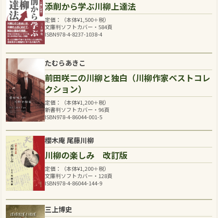
添削から学ぶ川柳上達法
定価：（本体
¥
1,500
＋税）
文庫判ソフトカバー・584頁
ISBN978-4-8237-1038-4
たむらあきこ
前田咲二の川柳と独白（川柳作家ベストコレ
クション）
定価：（本体
¥
1,200
＋税）
新書判ソフトカバー・96頁
ISBN978-4-86044-001-5
櫻木庵 尾藤川柳
川柳の楽しみ 改訂版
定価：（本体
¥
1,200
＋税）
文庫判ソフトカバー・128頁
ISBN978-4-86044-144-9
三上博史