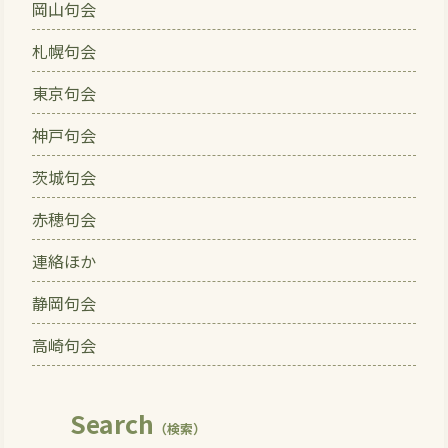
岡山句会
札幌句会
東京句会
神戸句会
茨城句会
赤穂句会
連絡ほか
静岡句会
高崎句会
Search
（検索）