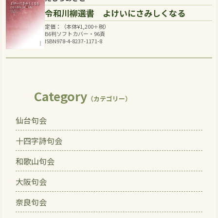
令和川柳選書 よけいにさみしくなる
定価：（本体
¥
1,200
＋税）
B6判ソフトカバー・96頁
ISBN978-4-8237-1171-8
Category
（カテゴリー）
仙台句会
十四字詩句会
和歌山句会
大阪句会
奈良句会