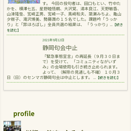
す。 今回の投句者は、田口もとい、竹中た
かを、横澤七五、星野睦悟朗、大沢覚、湯本良江、天野敏香、
山津隆雪、宮崎正男、宮崎一子、黒崎和夫、簗瀬みちよ、亀山
夕樹子、滝沢博美、勢藤潤の１５名でした。課題吟「うっか
り」と「罪ほろぼし」全員共選の結果は、 「うっかり」...
【続き
を読む】
2021年9月12日
静岡句会中止
「緊急事態宣言」の再延長（９月３０日ま
で）を受けて、 「コミュニティながいず
み」の会場使用も引き続き止められます。
よって、（解除の見通しも不確） １０月３
日（日）のセンマガ静岡句会は中止とします。 ...
【続きを読む】
profile