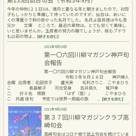
今年の仲秋(２１日)は、満月と重なる年と聞きましたので、お団
子もしっかりと準備して待っていたのですが、仙台は、あいに
くの薄曇りで斜の掛かった名月でした。 名月よ迦具夜は今も息
災か 文庫 ところで、最近の果物は、とても甘くて美味し
いと思いませんか。生産者の努力の賜でしょうが、桃もブドウ
も以前の物よ...
【続きを読む】
2021年9月20日
第一〇六回川柳マガジン神戸句
会報告
第一〇六回川柳マガジン神戸句会報告
令和３年９月１６日 神戸婦人
会館 出席者：北田京子 盧光来 毛利きりこ こやまひろ
こ 長島敏子 河合受身 吉井扇久 城戸幸
二 計８名 席題 「はず（筈）」 こやまひろ
こ 共選 佳句 予定では世界一周船の旅 ...
【続きを読む】
2021年9月19日
第３７回川柳マガジンクラブ高
崎句会
高崎句会はコロナ禍で誌上句会を続けていま