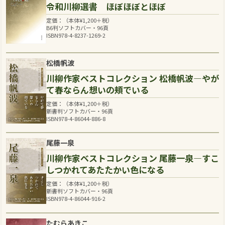
令和川柳選書 ほぼほぼとほぼ
定価：（本体
¥
1,200
＋税）
B6判ソフトカバー・96頁
ISBN978-4-8237-1269-2
松橋帆波
川柳作家ベストコレクション 松橋帆波―やが
て春ならん想いの頬でいる
定価：（本体
¥
1,200
＋税）
新書判ソフトカバー・96頁
ISBN978-4-86044-886-8
尾藤一泉
川柳作家ベストコレクション 尾藤一泉―すこ
しつかれてあたたかい色になる
定価：（本体
¥
1,200
＋税）
新書判ソフトカバー・96頁
ISBN978-4-86044-916-2
たむらあきこ