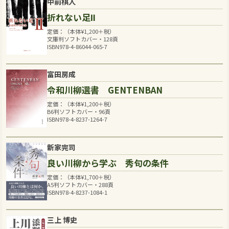
中前棋人
折れない足Ⅱ
定価：（本体
¥
1,200
＋税）
文庫判ソフトカバー・128頁
ISBN978-4-86044-065-7
富田房成
令和川柳選書 GENTENBAN
定価：（本体
¥
1,200
＋税）
B6判ソフトカバー・96頁
ISBN978-4-8237-1264-7
新家完司
良い川柳から学ぶ 秀句の条件
定価：（本体
¥
1,700
＋税）
A5判ソフトカバー・288頁
ISBN978-4-8237-1084-1
三上 博史