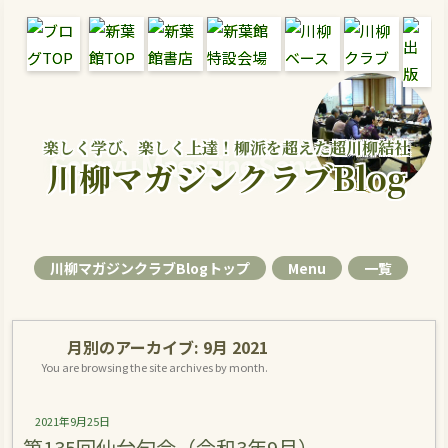
楽しく学び、楽しく上達！柳派を超えた超川柳結社
Senryu Magazine Senryu Blog
川柳マガジンクラブBlog
川柳マガジンクラブBlogトップ
Menu
一覧
月別のアーカイブ:
9月 2021
You are browsing the site archives by month.
2021年9月25日
第135回仙台句会（令和3年9月）