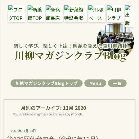
楽しく学び、楽しく上達！柳派を超えた超川柳結社
Senryu Magazine Senryu Blog
川柳マガジンクラブBlog
川柳マガジンクラブBlogトップ
Menu
一覧
月別のアーカイブ:
11月 2020
You are browsing the site archives by month.
2020年11月30日
第129回仙台句会（令和2年11月）