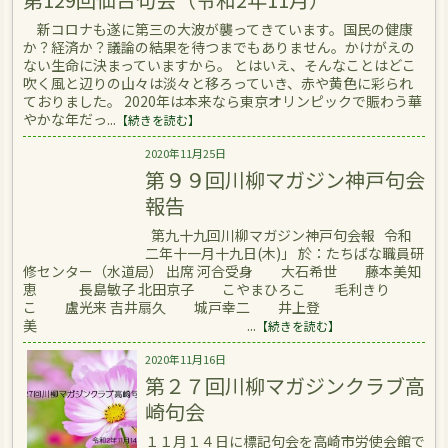
新コロナも遂に第三の大波が襲ってきています。国民の健康
か？経済か？議論の結果を待つまでもありません。かけがえの
ない生命に決まっていますから。 とはいえ、そんなことはどこ
吹く風と辺りの山々は淡々と移ろっていき、赤や黄色に彩られ
ておりました。 2020年は本来なら東京オリンピックで賑わう華
やかな年だっ...
【続きを読む】
2020年11月25日
第９９回川柳マガジン神戸句会
報告
第九十九回川柳マガジン神戸句会報 令和
二年十一月十九日(木)」 於：たちばな職員研
修センター（水道局） 出席 河合受身 大石希世 藤本美知
恵 長島敏子 北田京子 こやまひろこ 毛利きり
こ 盧光来 吉井扇久 城戸幸二 井上登
美 ...
【続きを読む】
2020年11月16日
第２７回川柳マガジンクラブ高
崎句会
１１月１４日に標記句会を高崎市労使会館で