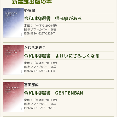
新葉館出版の本
勢藤潤
令和川柳選書 帰る家がある
定価：（本体
¥
1,200
＋税）
B6判ソフトカバー・96頁
ISBN978-4-8237-1123-7
たむらあきこ
令和川柳選書 よけいにさみしくなる
定価：（本体
¥
1,200
＋税）
B6判ソフトカバー・96頁
ISBN978-4-8237-1171-8
富田房成
令和川柳選書 GENTENBAN
定価：（本体
¥
1,200
＋税）
B6判ソフトカバー・96頁
ISBN978-4-8237-1264-7