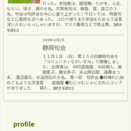
行った。参加者は、睦悟朗、たかを、七五、
もとい、悦子、潤の６名。欠席投句は、敏香、覚、良江の３
名。句会は句評会を中心に盛り上がった！サロンでは、特選句
などに感想を述べあった。 コロナ禍でまだ参加をためらう注意
深い人もいらっしゃいますが、マスク着用などで防止策...
【続き
を読む】
2020年11月2日
静岡句会
１１月１日 (日） 第１５６回静岡句会を
「コミュニティながいずみ」で開催しまし
た。 出席者は、 中村虚路狸、中前棋人、風
間恵子、勝叉恭子、米山明日歌、遠藤まつ
ゑ、 渡辺遊石、水品団石の８名。 第一部 句評会 ●秋晴れに拗
ねてるような浮浪雲 虚路狸 ●むにゃむにゃになれんコップ
がありました 棋人 ...
【続きを読む】
profile