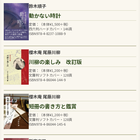
鈴木順子
動かない時計
定価：（本体
¥
1,500
＋税）
四六判ハードカバー・146頁
ISBN978-4-8237-1088-9
櫻木庵 尾藤川柳
川柳の楽しみ 改訂版
定価：（本体
¥
1,200
＋税）
文庫判ソフトカバー・128頁
ISBN978-4-86044-144-9
櫻木庵 尾藤川柳
短冊の書き方と鑑賞
定価：（本体
¥
1,200
＋税）
文庫判ソフトカバー・128頁
ISBN978-4-86044-145-6