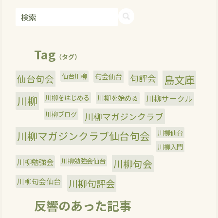
Tag
（タグ）
仙台川柳
句会仙台
句評会
仙台句会
島文庫
川柳をはじめる
川柳を始める
川柳サークル
川柳
川柳ブログ
川柳マガジンクラブ
川柳仙台
川柳マガジンクラブ仙台句会
川柳入門
川柳勉強会
川柳勉強会仙台
川柳句会
川柳句会仙台
川柳句評会
反響のあった記事