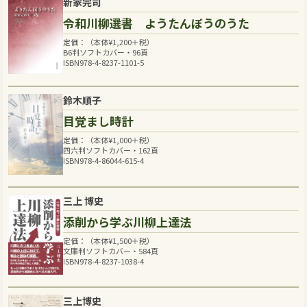
新家完司
令和川柳選書 ようたんぼうのうた
定価：（本体
¥
1,200
＋税）
B6判ソフトカバー・96頁
ISBN978-4-8237-1101-5
鈴木順子
目覚まし時計
定価：（本体
¥
1,000
＋税）
四六判ソフトカバー・162頁
ISBN978-4-86044-615-4
三上 博史
添削から学ぶ川柳上達法
定価：（本体
¥
1,500
＋税）
文庫判ソフトカバー・584頁
ISBN978-4-8237-1038-4
三上博史