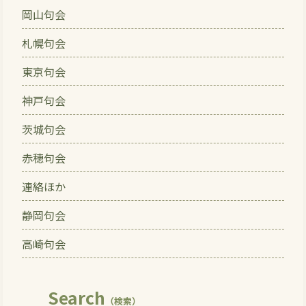
岡山句会
札幌句会
東京句会
神戸句会
茨城句会
赤穂句会
連絡ほか
静岡句会
高崎句会
Search
（検索）